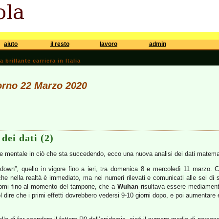
aiuto
il resto
lavoro
admin
brillante carriera in Italia
iorno 22 Marzo 2020
dei dati (2)
ne mentale in ciò che sta succedendo, ecco una nuova analisi dei dati matemat
ckdown”, quello in vigore fino a ieri, tra domenica 8 e mercoledì 11 marzo. 
he nella realtà è immediato, ma nei numeri rilevati e comunicati alle sei di 
ntomi fino al momento del tampone, che a
Wuhan
risultava essere mediamente
 dire che i primi effetti dovrebbero vedersi 9-10 giorni dopo, e poi aumentare