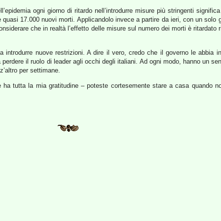
pidemia ogni giorno di ritardo nell’introdurre misure più stringenti significa
e quasi 17.000 nuovi morti. Applicandolo invece a partire da ieri, con un solo g
iderare che in realtà l’effetto delle misure sul numero dei morti è ritardato ris
introdurre nuove restrizioni. A dire il vero, credo che il governo le abbia int
perdere il ruolo di leader agli occhi degli italiani. Ad ogni modo, hanno un se
z’altro per settimane.
, e ha tutta la mia gratitudine – poteste cortesemente stare a casa quando 