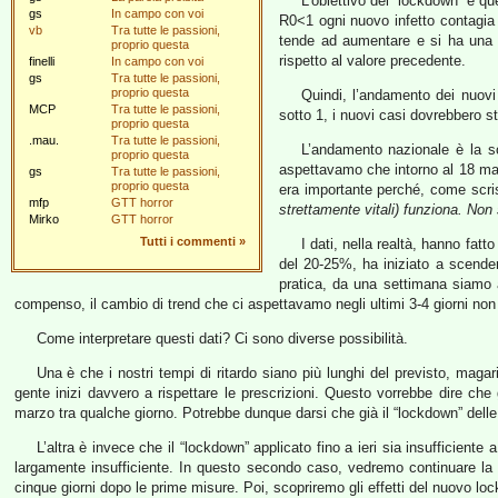
L’obiettivo del “lockdown” è que
gs
In campo con voi
R0<1 ogni nuovo infetto contagia 
vb
Tra tutte le passioni,
tende ad aumentare e si ha una c
proprio questa
rispetto al valore precedente.
finelli
In campo con voi
gs
Tra tutte le passioni,
proprio questa
Quindi, l’andamento dei nuovi
MCP
Tra tutte le passioni,
sotto 1, i nuovi casi dovrebbero st
proprio questa
.mau.
Tra tutte le passioni,
L’andamento nazionale è la s
proprio questa
aspettavamo che intorno al 18 mar
gs
Tra tutte le passioni,
proprio questa
era importante perché, come scris
mfp
GTT horror
strettamente vitali) funziona. Non
Mirko
GTT horror
Tutti i commenti
»
I dati, nella realtà, hanno fat
del 20-25%, ha iniziato a scende
pratica, da una settimana siamo a
compenso, il cambio di trend che ci aspettavamo negli ultimi 3-4 giorni n
Come interpretare questi dati? Ci sono diverse possibilità.
Una è che i nostri tempi di ritardo siano più lunghi del previsto, magar
gente inizi davvero a rispettare le prescrizioni. Questo vorrebbe dire che 
marzo tra qualche giorno. Potrebbe dunque darsi che già il “lockdown” dell
L’altra è invece che il “lockdown” applicato fino a ieri sia insufficiente
largamente insufficiente. In questo secondo caso, vedremo continuare la cr
cinque giorni dopo le prime misure. Poi, scopriremo gli effetti del nuovo lo