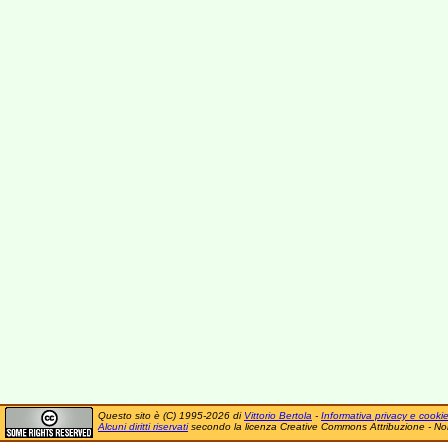
Questo sito è (C) 1995-2026 di
Vittorio Bertola
-
Informativa privacy e cooki
Alcuni diritti riservati
secondo la licenza Creative Commons Attribuzione - No