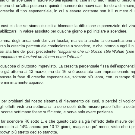
llo di far scendere il fattore R0 dell’epidemia, cioé il numero medio di persone 
meno di un’altra persona e quindi il numero dei nuovi casi tende a diminuire
rescita di tipo esponenziale, in cui a essere costante non è il numero di 
 casi ci dice se siamo riusciti a bloccare la diffusione esponenziale del v
abilizzarsi in valore assoluto per qualche giorno e poi iniziare a scendere.
omma degli andamenti dei vari focolai, ma vista anche la concentrazione de
zo la crescita percentuale cominciasse a scendere, e che intorno a oggi il nu
si alla fine del post precedente,
“sappiamo che un blocco stile Wuhan (cioé c
 sappiamo se funzioni un blocco come l’attuale”
.
to qualcosa di piuttosto imprevisto. La crescita percentuale fissa dell’esponenz
re già attorno al 13 marzo, ma dal 16 si è assestata con impressionante reg
ncora in fase di crescita esponenziale, soltanto più lenta, con un tempo di 
on è minimamente apparso.
i per problemi del nostro sistema di rilevamento dei casi, o perché ci voglion
gli effetti visti una settimana fa sono quelli delle misure prese l’ultima sett
e scorse settimane fosse sufficiente, e serva solo avere pazienza.
 a far scendere R0 sotto 1, e che questo calo sia già l’effetto delle misure del
escita al 14% ancora per 10-12 giorni; magari un po’ meno, visto che i primi
ckdown più stretto deciso stanotte.