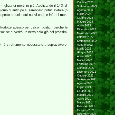
Ottobre 2023
 migliaia di morti in più. Applicando il 14% di
Settembre 2023
iorno di anticipo si sarebbero potuti evitare (o
Agosto 2023
Luglio 2023
petto a quello sui nuovi casi, e infatti i morti
Giugno 2023
Maggio 2023
Aprile 2023
rodotte adesso per calcoli politici, perché le
Dicembre 2022
nso: se si vedrà un netto calo già nei prossimi
Novembre 2022
Ottobre 2022
Settembre 2022
non è strettamente necessario a sopravvivere,
Agosto 2022
Luglio 2022
Giugno 2022
Aprile 2022
Marzo 2022
Febbraio 2022
Gennaio 2022
Dicembre 2021
Ottobre 2021
Settembre 2021
Agosto 2021
Luglio 2021
Giugno 2021
Maggio 2021
Aprile 2021
Marzo 2021
Febbraio 2021
Gennaio 2021
Dicembre 2020