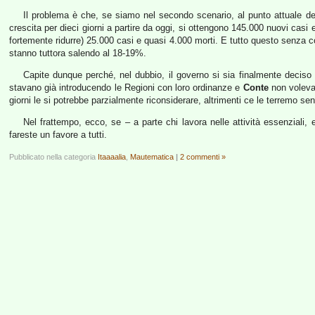
Il problema è che, se siamo nel secondo scenario, al punto attuale dell’e
crescita per dieci giorni a partire da oggi, si ottengono 145.000 nuovi casi 
fortemente ridurre) 25.000 casi e quasi 4.000 morti. E tutto questo senza cons
stanno tuttora salendo al 18-19%.
Capite dunque perché, nel dubbio, il governo si sia finalmente deciso a 
stavano già introducendo le Regioni con loro ordinanze e
Conte
non voleva 
giorni le si potrebbe parzialmente riconsiderare, altrimenti ce le terremo sen
Nel frattempo, ecco, se – a parte chi lavora nelle attività essenziali
fareste un favore a tutti.
Pubblicato nella categoria
Itaaaalia
,
Mautematica
|
2 commenti »