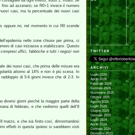
contagiate da ogni infetto, sotto 1. Infatti, se
, fino ad azzerarsi; se R0>1 invece il numero
nuovi casi, ma la percentuale dei nuovi casi
irus oppure no; nel momento in cui R0 scende
ll’epidemia nelle zone chiuse per prima, ci
mero di casi iniziasse a stabilizzarsi. Questo
ompresi uffici, fabbriche e tutti i negozi non
TWITTER
iale dei nuovi casi, che prima delle misure era
ARCHIVI
olarità attorno al 14% e non è più scesa. In
Luglio 2026
raddoppio di 5-6 giorni invece che di 2-3. In
Aprile 2026
Febbraio 2026
Gennaio 2026
Novembre 2025
Ottobre 2025
o diversi giorni perché la maggior parte della
Agosto 2025
imana di febbraio, e che vedremo quelli dell’8
Luglio 2025
Giugno 2025
Gennaio 2025
Luglio 2024
l’8 marzo, e che sia finito così, dimostrandosi
Aprile 2024
 effetti in questa ipotesi si sarebbero visti
Gennaio 2024
Dicembre 2023