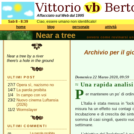
Affacciato sul Web dal 1995
Sab 8 - 8:39
Ciao, essere umano non identificato!
home
blog
personale
attività
Near a tree
ovvero come rovinarsi una 
Archivio per il g
Near a tree by a river
there's a hole in the ground
Domenica 22 Marzo 2020, 09:59
ULTIMI POST
Una rapida analisi 
27/7
Opera sì, nazismo no
P
14/7
La parola proibita
er mantenere un po’ di ordi
1/4
In campo con voi
23/2
Nuovo cinema Luftansia
L’Italia è stata messa in “lo
(2026)
misura ha un effetto sui contagi c
11/2
Wormslayer
incubazione e di crescita dei si
somma di casi singoli, questo vuol
settimane.
ULTIMI COMMENTI
gs
La parola proibita