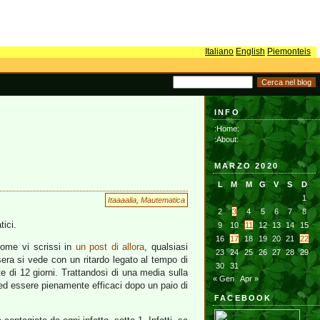
Italiano
English
Piemonteis
INFO
:Home:
:About:
MARZO 2020
L
M
M
G
V
S
D
1
Itaaaalia
,
Mautematica
2
3
4
5
6
7
8
ici.
9
10
11
12
13
14
15
16
17
18
19
20
21
22
Come vi scrissi in
un post di allora
, qualsiasi
23
24
25
26
27
28
29
sera si vede con un ritardo legato al tempo di
30
31
 di 12 giorni. Trattandosi di una media sulla
« Gen
Apr »
 ed essere pienamente efficaci dopo un paio di
FACEBOOK