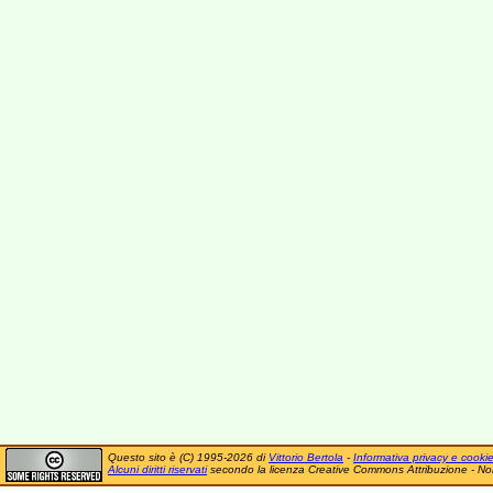
Questo sito è (C) 1995-2026 di
Vittorio Bertola
-
Informativa privacy e cooki
Alcuni diritti riservati
secondo la licenza Creative Commons Attribuzione - No