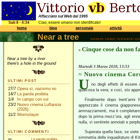
Affacciato sul Web dal 1995
Sab 8 - 4:34
Ciao, essere umano non identificato!
home
blog
personale
attività
Near a tree
ovvero come rovinarsi una 
Cinque cose da non f
«
Near a tree by a river
there's a hole in the ground
Martedì 3 Marzo 2020, 13:53
Nuovo cinema Cor
U
ULTIMI POST
no degli effetti di essere
27/7
Opera sì, nazismo no
qualcosa la sera; e così, sto ap
14/7
La parola proibita
1/4
In campo con voi
Finalmente dopo trent’anni
23/2
Nuovo cinema Luftansia
apprezzate il cinema giapponese
(2026)
ammazzamenti, ma è completament
11/2
Wormslayer
dopo la prima mezz’ora, agli enne
nulla, vi sentirete annoiati e perpl
Superata quella fase, se siete 
ULTIMI COMMENTI
simmetria delle inquadrature di Ki
gs
La parola proibita