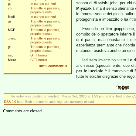
sonora di
Hisaishi
(che, per chi no
gs
In campo con voi
Miyazaki
), ma il senso alienante 
vb
Tra tutte le passioni,
proprio questa
le famose scene dei giochi sulla sp
finelli
In campo con voi
protagonista è impazzito o ha ritro
gs
Tra tutte le passioni,
proprio questa
Essendo un film giapponese, r
MCP
Tra tutte le passioni,
proprio questa
compito dello spettatore inferire 
.mau.
Tra tutte le passioni,
si è partiti; ma nonostante il ri
proprio questa
esperienza premiante che ricorda c
gs
Tra tutte le passioni,
mutande, esisteva anche un cinem
proprio questa
mfp
GTT horror
Ieri sera invece ho visto
Le r
Mirko
GTT horror
anch’esso (specialmente, due otti
Tutti i commenti
»
per le lucciole
è il carnevale di
tutte le epiche disgrazie che regol
This entry was posted on martedì, Marzo 3rd, 2020 at 1:53 pm, and is filed under
Cu
RSS 2.0
feed. Both comments and pings are currently closed.
Comments are closed.