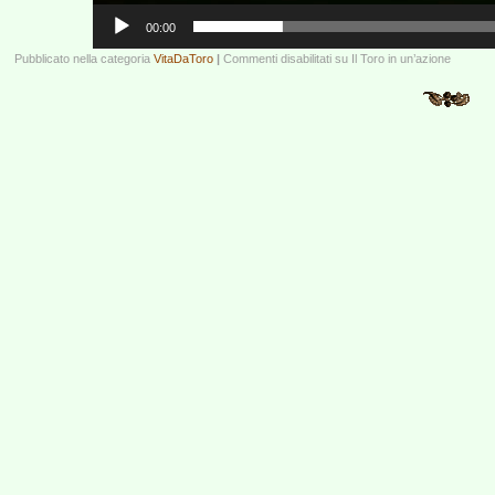
00:00
Pubblicato nella categoria
VitaDaToro
|
Commenti disabilitati
su Il Toro in un’azione