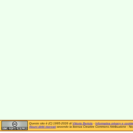
Questo sito è (C) 1995-2026 di
Vittorio Bertola
-
Informativa privacy e cooki
Alcuni diritti riservati
secondo la licenza Creative Commons Attribuzione - No