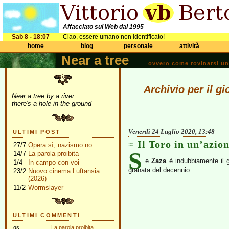
Affacciato sul Web dal 1995
Sab 8 - 18:07
Ciao, essere umano non identificato!
home
blog
personale
attività
Near a tree
ovvero come rovinarsi una 
Archivio per il g
Near a tree by a river
there's a hole in the ground
Venerdì 24 Luglio 2020, 13:48
ULTIMI POST
Il Toro in un’azio
27/7
Opera sì, nazismo no
S
14/7
La parola proibita
e
Zaza
è indubbiamente il g
1/4
In campo con voi
granata del decennio.
23/2
Nuovo cinema Luftansia
(2026)
11/2
Wormslayer
ULTIMI COMMENTI
gs
La parola proibita