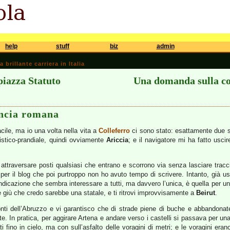
help
stuff
biz
admin
brillante carriera in Italia
piazza Statuto
Una domanda sulla c
ncia romana
cile, ma io una volta nella vita a
Colleferro
ci sono stato: esattamente due se
istico-prandiale, quindi ovviamente
Ariccia
; e il navigatore mi ha fatto uscir
 attraversare posti qualsiasi che entrano e scorrono via senza lasciare tracc
er il blog che poi purtroppo non ho avuto tempo di scrivere. Intanto, già usci
indicazione che sembra interessare a tutti, ma davvero l’unica, è quella per un qu
 giù che credo sarebbe una statale, e ti ritrovi improvvisamente a
Beirut
.
monti dell’Abruzzo e vi garantisco che di strade piene di buche e abbandona
utte. In pratica, per aggirare Artena e andare verso i castelli si passava per u
dati fino in cielo, ma con sull’asfalto delle voragini di metri; e le voragini era