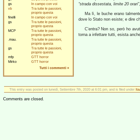
“strada dissestata, limite 20 orari”
gs
In campo con voi
vb
Tra tutte le passioni,
proprio questa
Ma lì, le buche erano talment
finelli
In campo con voi
dove lo Stato non esiste; e dire c
gs
Tra tutte le passioni,
proprio questa
C’entra? Non so, però ho avut
MCP
Tra tutte le passioni,
torna a infettare tutti, esista anc
proprio questa
.mau.
Tra tutte le passioni,
proprio questa
gs
Tra tutte le passioni,
proprio questa
mfp
GTT horror
Mirko
GTT horror
Tutti i commenti
»
This entry was posted on lunedì, Settembre 7th, 2020 at 6:01 pm, and is filed under
Ita
Comments are closed.