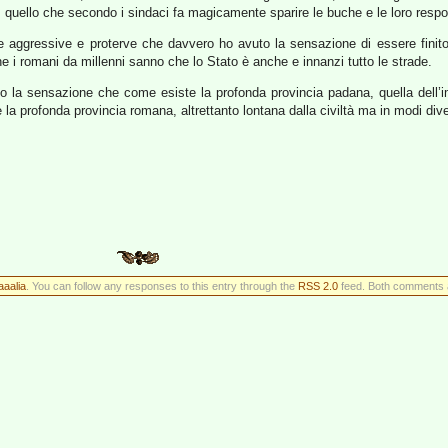
, quello che secondo i sindaci fa magicamente sparire le buche e le loro responsa
e aggressive e proterve che davvero ho avuto la sensazione di essere finito
he i romani da millenni sanno che lo Stato è anche e innanzi tutto le strade.
o la sensazione che come esiste la profonda provincia padana, quella dell’
he la profonda provincia romana, altrettanto lontana dalla civiltà ma in modi di
aaalia
. You can follow any responses to this entry through the
RSS 2.0
feed. Both comments a