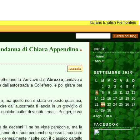
Italiano
English
Piemonteis
ondanna di Chiara Appendino
INFO
»
:Home:
:About:
Itaaaalia
SETTEMBRE 2020
ttimane fa. Arrivavo dall’
Abruzzo
, andavo a
L
M
M
G
V
S
D
e dall’autostrada a Colleferro, e poi girare per
1
2
3
4
5
6
7
8
9
10
11
12
13
14
15
16
17
18
19
20
ia, ma quello non è stato un posto qualsiasi,
21
22
23
24
25
26
27
re dall’autostrada ti lascia in un groviglio di
28
29
30
alche outlet di vestiti firmati. Poi giri, e vai
« Ago
Ott »
FACEBOOK
te da decenni lì ne ho viste parecchie, ma la
na serie di strade periferiche spesso circondate
no generalmente risolte con il classico cartello