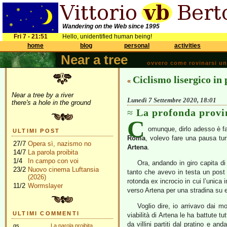
Wandering on the Web since 1995
Fri 7 - 21:51
Hello, unidentified human being!
home
blog
personal
activities
Near a tree
ovvero come rovinarsi una 
Ciclismo lisergico in 
«
Near a tree by a river
Lunedì 7 Settembre 2020, 18:01
there's a hole in the ground
La profonda provi
C
omunque, dirlo adesso è fa
ULTIMI POST
Roma
, volevo fare una pausa tur
27/7
Opera sì, nazismo no
Artena
.
14/7
La parola proibita
1/4
In campo con voi
Ora, andando in giro capita di
23/2
Nuovo cinema Luftansia
tanto che avevo in testa un post p
(2026)
rotonda ex incrocio in cui l’unica 
11/2
Wormslayer
verso Artena per una stradina su e
Voglio dire, io arrivavo dai 
ULTIMI COMMENTI
viabilità di Artena le ha battute t
da villini partiti dal pratino e an
gs
La parola proibita