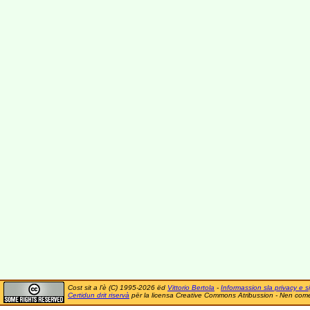
Cost sit a l'è (C) 1995-2026 ëd
Vittorio Bertola
-
Informassion sla privacy e si
Certidun drit riservà
për la licensa Creative Commons Atribussion - Nen comer