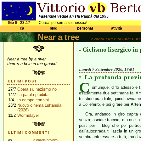
Fasendse vëdde an sla Ragnà dal 1995
Giò 6 - 23:17
Cerea, përson-a sconòssua!
cà
blog
përsonal
atività
Near a tree
ovvero come rovinarsi una 
Ciclismo lisergico in 
«
Near a tree by a river
there's a hole in the ground
Lunedì 7 Settembre 2020, 18:01
La profonda provi
C
ULTIMI POST
omunque, dirlo adesso è fa
27/7
Opera sì, nazismo no
esattamente due settimane fa. Arr
14/7
La parola proibita
turistico-prandiale, quindi ovviam
1/4
In campo con voi
a Colleferro, e poi girare per
Arte
23/2
Nuovo cinema Luftansia
(2026)
Ora, andando in giro capita d
11/2
Wormslayer
senza lasciare traccia, ma quello
post per il blog che poi purtro
dall’autostrada ti lascia in un gr
ULTIMI COMMENTI
sembra interessare a tutti, ma davv
gs
La parola proibita