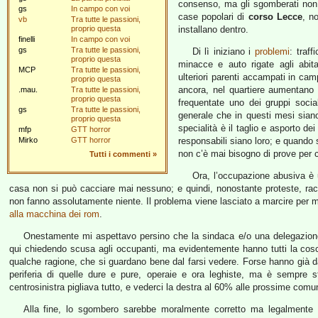
consenso, ma gli sgomberati non s
gs
In campo con voi
case popolari di
corso Lecce
, n
vb
Tra tutte le passioni,
proprio questa
installano dentro.
finelli
In campo con voi
gs
Tra tutte le passioni,
Di lì iniziano i
problemi
: traff
proprio questa
minacce e auto rigate agli abita
MCP
Tra tutte le passioni,
ulteriori parenti accampati in ca
proprio questa
ancora, nel quartiere aumentano 
.mau.
Tra tutte le passioni,
proprio questa
frequentate uno dei gruppi socia
gs
Tra tutte le passioni,
generale che in questi mesi siano 
proprio questa
specialità è il taglio e asporto dei
mfp
GTT horror
Mirko
GTT horror
responsabili siano loro; e quando 
non c’è mai bisogno di prove per
Tutti i commenti
»
Ora, l’occupazione abusiva è u
casa non si può cacciare mai nessuno; e quindi, nonostante proteste, racc
non fanno assolutamente niente. Il problema viene lasciato a marcire per mes
alla macchina dei rom
.
Onestamente mi aspettavo persino che la sindaca e/o una delegazione d
qui chiedendo scusa agli occupanti, ma evidentemente hanno tutti la cos
qualche ragione, che si guardano bene dal farsi vedere. Forse hanno già da
periferia di quelle dure e pure, operaie e ora leghiste, ma è sempre st
centrosinistra pigliava tutto, e vederci la destra al 60% alle prossime comu
Alla fine, lo sgombero sarebbe moralmente corretto ma legalmente i