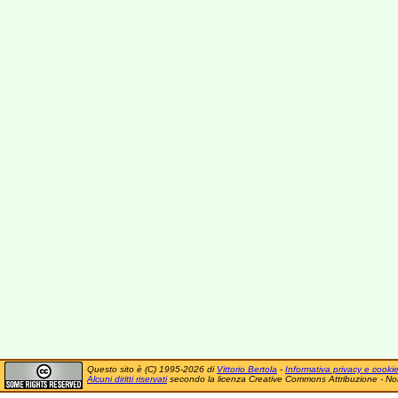
Questo sito è (C) 1995-2026 di
Vittorio Bertola
-
Informativa privacy e cooki
Alcuni diritti riservati
secondo la licenza Creative Commons Attribuzione - No