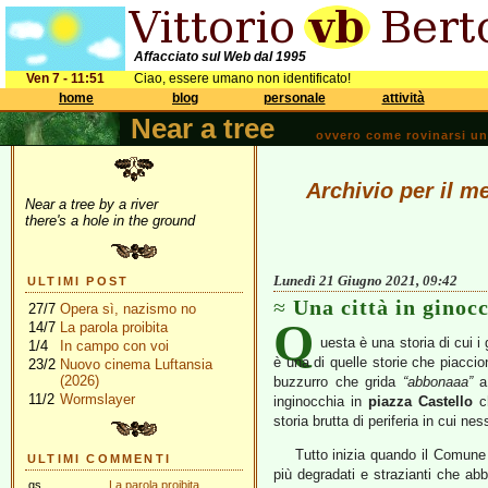
Affacciato sul Web dal 1995
Ven 7 - 11:51
Ciao, essere umano non identificato!
home
blog
personale
attività
Near a tree
ovvero come rovinarsi una 
Archivio per il m
Near a tree by a river
there's a hole in the ground
Lunedì 21 Giugno 2021, 09:42
ULTIMI POST
Una città in ginoc
27/7
Opera sì, nazismo no
Q
14/7
La parola proibita
uesta è una storia di cui i
1/4
In campo con voi
è una di quelle storie che piaccion
23/2
Nuovo cinema Luftansia
(2026)
buzzurro che grida
“abbonaaa”
a 
11/2
Wormslayer
inginocchia in
piazza Castello
ch
storia brutta di periferia in cui 
Tutto inizia quando il Comun
ULTIMI COMMENTI
più degradati e strazianti che ab
gs
La parola proibita