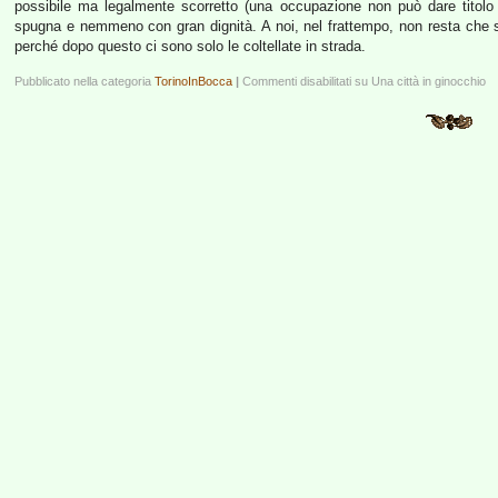
possibile ma legalmente scorretto (una occupazione non può dare titolo 
spugna e nemmeno con gran dignità. A noi, nel frattempo, non resta che s
perché dopo questo ci sono solo le coltellate in strada.
Pubblicato nella categoria
TorinoInBocca
|
Commenti disabilitati
su Una città in ginocchio