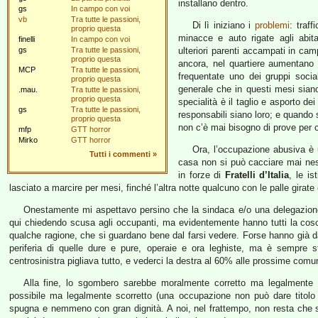
installano dentro.
gs
In campo con voi
vb
Tra tutte le passioni,
Di lì iniziano i
problemi
: traff
proprio questa
minacce e auto rigate agli abita
finelli
In campo con voi
gs
Tra tutte le passioni,
ulteriori parenti accampati in ca
proprio questa
ancora, nel quartiere aumentano 
MCP
Tra tutte le passioni,
frequentate uno dei gruppi socia
proprio questa
generale che in questi mesi siano 
.mau.
Tra tutte le passioni,
proprio questa
specialità è il taglio e asporto dei
gs
Tra tutte le passioni,
responsabili siano loro; e quando 
proprio questa
non c’è mai bisogno di prove per
mfp
GTT horror
Mirko
GTT horror
Ora, l’occupazione abusiva è u
Tutti i commenti
»
casa non si può cacciare mai ness
in forze di
Fratelli d’Italia
, le i
lasciato a marcire per mesi, finché l’altra notte qualcuno con le palle girate
Onestamente mi aspettavo persino che la sindaca e/o una delegazione d
qui chiedendo scusa agli occupanti, ma evidentemente hanno tutti la cos
qualche ragione, che si guardano bene dal farsi vedere. Forse hanno già da
periferia di quelle dure e pure, operaie e ora leghiste, ma è sempre st
centrosinistra pigliava tutto, e vederci la destra al 60% alle prossime comu
Alla fine, lo sgombero sarebbe moralmente corretto ma legalmente i
possibile ma legalmente scorretto (una occupazione non può dare titolo 
spugna e nemmeno con gran dignità. A noi, nel frattempo, non resta che s