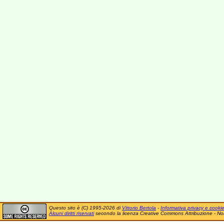
Questo sito è (C) 1995-2026 di
Vittorio Bertola
-
Informativa privacy e cooki
Alcuni diritti riservati
secondo la licenza Creative Commons Attribuzione - No