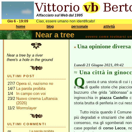
Affacciato sul Web dal 1995
Gio 6 - 19:09
Ciao, essere umano non identificato!
home
blog
personale
attività
Near a tree
ovvero come rovinarsi una 
Una opinione diversa
«
Near a tree by a river
there's a hole in the ground
Lunedì 21 Giugno 2021, 09:42
Una città in ginoc
Q
ULTIMI POST
uesta è una storia di cui i
27/7
Opera sì, nazismo no
è una di quelle storie che piaccion
14/7
La parola proibita
buzzurro che grida
“abbonaaa”
a 
1/4
In campo con voi
inginocchia in
piazza Castello
ch
23/2
Nuovo cinema Luftansia
(2026)
storia brutta di periferia in cui 
11/2
Wormslayer
Tutto inizia quando il Comun
più degradati e strazianti che ab
consenso, ma gli sgomberati non s
ULTIMI COMMENTI
case popolari di
corso Lecce
, n
gs
La parola proibita