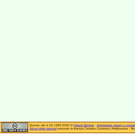
Questo sito è (C) 1995-2026 di
Vittorio Bertola
-
Informativa privacy e cooki
Alcuni diritti riservati
secondo la licenza Creative Commons Attribuzione - No