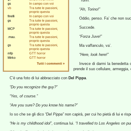
“Turin.”
gs
In campo con voi
vb
Tra tutte le passioni,
“Ah, Torino!”
proprio questa
finelli
In campo con voi
Oddio, penso. Fa’ che non suc
gs
Tra tutte le passioni,
proprio questa
Succede.
MCP
Tra tutte le passioni,
proprio questa
“Forza Juve!”
.mau.
Tra tutte le passioni,
proprio questa
gs
Tra tutte le passioni,
Ma vaffanculo, va’.
proprio questa
mfp
GTT horror
“Here, look here!”
Mirko
GTT horror
Invece di darmi la benedetta c
Tutti i commenti
»
prende il suo cellulare, armeggia,
C’è una foto di lui abbracciato con
Del Pippa
.
“Do you recognize the guy?”
“Yes, of course.”
“Are you sure? Do you know his name?”
Io so che se gli dico
“Del Pippa”
non capirà, per cui ho pietà di lui e ris
“He is my childhood idol”
, continua lui.
“I travelled to Los Angeles on p