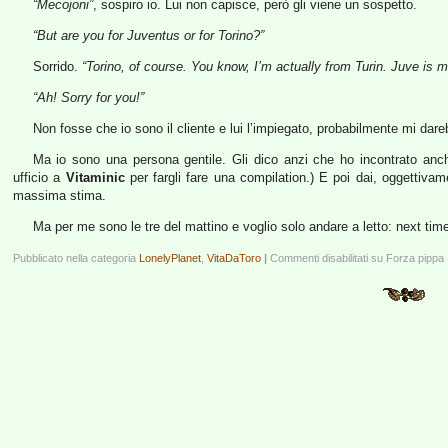
“Mecojoni”
, sospiro io. Lui non capisce, però gli viene un sospetto.
“But are you for Juventus or for Torino?”
Sorrido.
“Torino, of course. You know, I’m actually from Turin. Juve is m
“Ah! Sorry for you!”
Non fosse che io sono il cliente e lui l’impiegato, probabilmente mi da
Ma io sono una persona gentile. Gli dico anzi che ho incontrato anch’
ufficio a
Vitaminic
per fargli fare una compilation.) E poi dai, oggettivam
massima stima.
Ma per me sono le tre del mattino e voglio solo andare a letto: next tim
Pubblicato nella categoria
LonelyPlanet
,
VitaDaToro
|
Commenti disabilitati
su Forza pippa