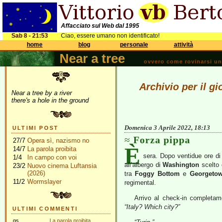
Affacciato sul Web dal 1995
Sab 8 - 21:53
Ciao, essere umano non identificato!
home
blog
personale
attività
Near a tree
ovvero come rovinarsi una 
Archivio per il gi
Near a tree by a river
there's a hole in the ground
Domenica 3 Aprile 2022, 18:13
ULTIMI POST
Forza pippa
27/7
Opera sì, nazismo no
È
14/7
La parola proibita
sera. Dopo ventidue ore di
1/4
In campo con voi
all’albergo di
Washington
scelto
23/2
Nuovo cinema Luftansia
(2026)
tra
Foggy Bottom
e
Georgeto
11/2
Wormslayer
regimental.
Arrivo al check-in completame
“Italy? Which city?”
ULTIMI COMMENTI
gs
La parola proibita