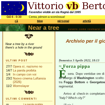
Fasendse vëdde an sla Ragnà dal 1995
Giò 6 - 0:30
Cerea, përson-a sconòssua!
cà
blog
përsonal
atività
Near a tree
ovvero come rovinarsi una 
Archivio per il gi
Near a tree by a river
there's a hole in the ground
Domenica 3 Aprile 2022, 18:13
ULTIMI POST
Forza pippa
27/7
Opera sì, nazismo no
È
14/7
La parola proibita
sera. Dopo ventidue ore di
1/4
In campo con voi
all’albergo di
Washington
scelto
23/2
Nuovo cinema Luftansia
(2026)
tra
Foggy Bottom
e
Georgeto
11/2
Wormslayer
regimental.
Arrivo al check-in completame
“Italy? Which city?”
ULTIMI COMMENTI
gs
La parola proibita