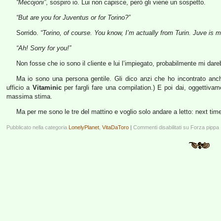
“Mecojoni”
, sospiro io. Lui non capisce, però gli viene un sospetto.
“But are you for Juventus or for Torino?”
Sorrido.
“Torino, of course. You know, I’m actually from Turin. Juve is m
“Ah! Sorry for you!”
Non fosse che io sono il cliente e lui l’impiegato, probabilmente mi da
Ma io sono una persona gentile. Gli dico anzi che ho incontrato anch’
ufficio a
Vitaminic
per fargli fare una compilation.) E poi dai, oggettivam
massima stima.
Ma per me sono le tre del mattino e voglio solo andare a letto: next tim
Pubblicato nella categoria
LonelyPlanet
,
VitaDaToro
|
Commenti disabilitati
su Forza pippa