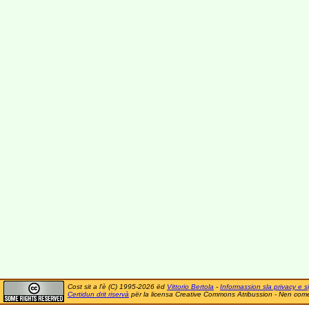
Cost sit a l'è (C) 1995-2026 ëd
Vittorio Bertola
-
Informassion sla privacy e si
Certidun drit riservà
për la licensa Creative Commons Atribussion - Nen comer