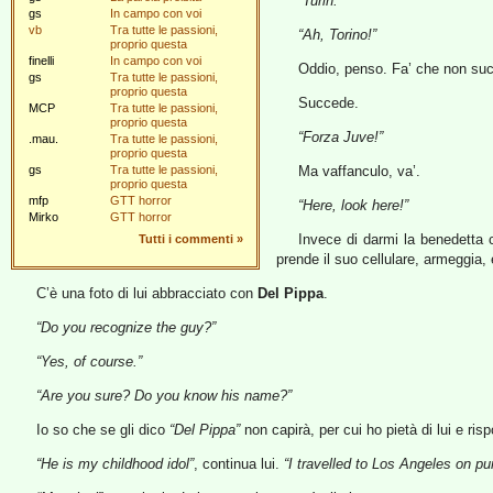
“Turin.”
gs
In campo con voi
vb
Tra tutte le passioni,
“Ah, Torino!”
proprio questa
finelli
In campo con voi
Oddio, penso. Fa’ che non suc
gs
Tra tutte le passioni,
proprio questa
Succede.
MCP
Tra tutte le passioni,
proprio questa
“Forza Juve!”
.mau.
Tra tutte le passioni,
proprio questa
gs
Tra tutte le passioni,
Ma vaffanculo, va’.
proprio questa
mfp
GTT horror
“Here, look here!”
Mirko
GTT horror
Invece di darmi la benedetta c
Tutti i commenti
»
prende il suo cellulare, armeggia,
C’è una foto di lui abbracciato con
Del Pippa
.
“Do you recognize the guy?”
“Yes, of course.”
“Are you sure? Do you know his name?”
Io so che se gli dico
“Del Pippa”
non capirà, per cui ho pietà di lui e ris
“He is my childhood idol”
, continua lui.
“I travelled to Los Angeles on p