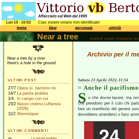
Affacciato sul Web dal 1995
Lun 10 - 10:02
Ciao, essere umano non identificato!
home
blog
personale
attività
Near a tree
ovvero come rovinarsi una 
Archivio per il m
Near a tree by a river
there's a hole in the ground
Sabato 23 Aprile 2022, 11:54
ULTIMI POST
Anche il pacifismo
27/7
Opera sì, nazismo no
S
14/7
La parola proibita
o che dovrei tacere, ma non 
1/4
In campo con voi
che prendono per il culo chi par
23/2
Nuovo cinema Luftansia
(2026)
fare un manifesto del genere sen
11/2
Wormslayer
dovrebbero arrendersi o farsi amm
ULTIMI COMMENTI
gs
La parola proibita