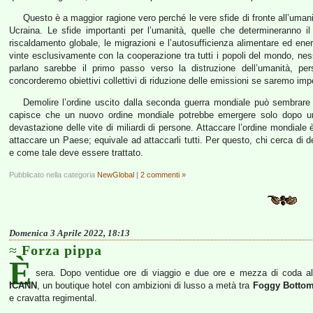
Questo è a maggior ragione vero perché le vere sfide di fronte all’umanit
Ucraina. Le sfide importanti per l’umanità, quelle che determineranno i
riscaldamento globale, le migrazioni e l’autosufficienza alimentare ed en
vinte esclusivamente con la cooperazione tra tutti i popoli del mondo, n
parlano sarebbe il primo passo verso la distruzione dell’umanità, p
concorderemo obiettivi collettivi di riduzione delle emissioni se saremo impeg
Demolire l’ordine uscito dalla seconda guerra mondiale può sembrare 
capisce che un nuovo ordine mondiale potrebbe emergere solo dopo un
devastazione delle vite di miliardi di persone. Attaccare l’ordine mondiale
attaccare un Paese; equivale ad attaccarli tutti. Per questo, chi cerca di 
e come tale deve essere trattato.
Pubblicato nella categoria
NewGlobal
|
2 commenti »
Domenica 3 Aprile 2022, 18:13
Forza pippa
È
sera. Dopo ventidue ore di viaggio e due ore e mezza di coda all’
ICANN
, un boutique hotel con ambizioni di lusso a metà tra
Foggy Botto
e cravatta regimental.