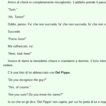
Arrivo al check-in completamente rincoglionito. L’addetto prende il pass
“Turin.”
“Ah, Torino!”
Oddio, penso. Fa’ che non succeda, fa’ che non succeda, fa’ che non 
Succede.
“Forza Juve!”
Ma vaffanculo, va’.
“Here, look here!”
Invece di darmi la benedetta chiave e mandarmi a dormire, il tizio inter
vedere.
C’è una foto di lui abbracciato con
Del Pippa
.
“Do you recognize the guy?”
“Yes, of course.”
“Are you sure? Do you know his name?”
Io so che se gli dico
“Del Pippa”
non capirà, per cui ho pietà di lui e ris