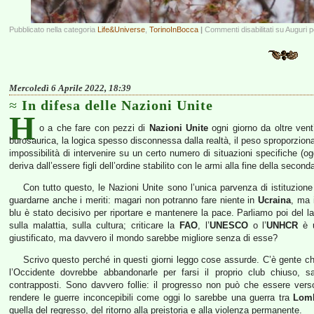
Pubblicato nella categoria
Life&Universe
,
TorinoInBocca
|
Commenti disabilitati
su Auguri p
Mercoledì 6 Aprile 2022, 18:39
In difesa delle Nazioni Unite
H
o a che fare con pezzi di
Nazioni Unite
ogni giorno da oltre vent’
burosaurica, la logica spesso disconnessa dalla realtà, il peso sproporzionato
impossibilità di intervenire su un certo numero di situazioni specifiche (og
deriva dall’essere figli dell’ordine stabilito con le armi alla fine della secon
Con tutto questo, le Nazioni Unite sono l’unica parvenza di istituzion
guardarne anche i meriti: magari non potranno fare niente in
Ucraina
, ma i
blu è stato decisivo per riportare e mantenere la pace. Parliamo poi del l
sulla malattia, sulla cultura; criticare la
FAO
, l’
UNESCO
o l’
UNHCR
è u
giustificato, ma davvero il mondo sarebbe migliore senza di esse?
Scrivo questo perché in questi giorni leggo cose assurde. C’è gente c
l’Occidente dovrebbe abbandonarle per farsi il proprio club chiuso, sa
contrapposti. Sono davvero follie: il progresso non può che essere vers
rendere le guerre inconcepibili come oggi lo sarebbe una guerra tra
Lomb
quella del regresso, del ritorno alla preistoria e alla violenza permanente.