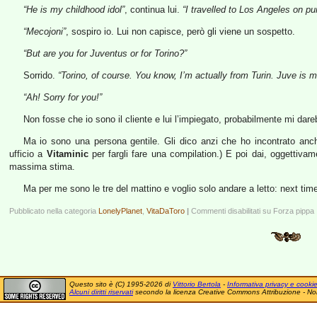
“He is my childhood idol”
, continua lui.
“I travelled to Los Angeles on p
“Mecojoni”
, sospiro io. Lui non capisce, però gli viene un sospetto.
“But are you for Juventus or for Torino?”
Sorrido.
“Torino, of course. You know, I’m actually from Turin. Juve is m
“Ah! Sorry for you!”
Non fosse che io sono il cliente e lui l’impiegato, probabilmente mi da
Ma io sono una persona gentile. Gli dico anzi che ho incontrato anch’
ufficio a
Vitaminic
per fargli fare una compilation.) E poi dai, oggettivam
massima stima.
Ma per me sono le tre del mattino e voglio solo andare a letto: next tim
Pubblicato nella categoria
LonelyPlanet
,
VitaDaToro
|
Commenti disabilitati
su Forza pippa
Questo sito è (C) 1995-2026 di
Vittorio Bertola
-
Informativa privacy e cooki
Alcuni diritti riservati
secondo la licenza Creative Commons Attribuzione - No