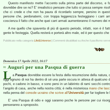
Questo manifesto mette l’accento sulla prima parte del discorso, e fa
dovrebbe dire se no? E’ irrealistico pensare che tutto si possa sempre riso
che ci crede e che non ha paura di ricordarlo sempre, persino in questo 
persone che, perdonatemi, con troppa leggerezza festeggiano i carri arm
coscienza il fatto che anche quei carri armati aumenteranno il numero dei m
A me quello che spaventa di più di questo periodo, infatti, non è il fa
gente le festeggia. Quella resterà e porterà altro male, ed è per questo che
Pubblicato nella categoria
Life&Universe
|
Commenti disabilitati
su Anche il pacifismo serv
Domenica 17 Aprile 2022, 16:17
Auguri per una Pasqua di guerra
L
a
Pasqua
dovrebbe essere la festa della resurrezione della natura, d
oggi ognuno di noi ha dentro di sé una parte oscura in attesa di qualcuno da
pochi, e cadono in basso, e sono persi in un labirinto di rami secchi contro 
l’angolo di casa, anche nella nostra città; è nella misteriosa
mano che lasc
nella penna del
console ucraino che scrive all’
Università
per far togliere le
E’ una Pasqua di odio e oggi saranno poche le persone per cui risorg
penseranno a sproposito.