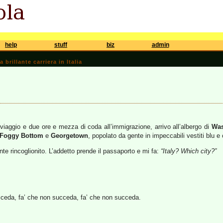
help
stuff
biz
admin
brillante carriera in Italia
viaggio e due ore e mezza di coda all’immigrazione, arrivo all’albergo di
Was
Foggy Bottom
e
Georgetown
, popolato da gente in impeccabili vestiti blu e
te rincoglionito. L’addetto prende il passaporto e mi fa:
“Italy? Which city?”
ceda, fa’ che non succeda, fa’ che non succeda.