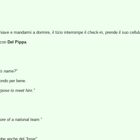
iave e mandarmi a dormire, il tizio interrompe il check-in, prende il suo cellu
o con
Del Pippa
.
is name?”
pondo per bene.
urpose to meet him.”
ore of a national team.”
rebbe anche del
“loser”
.