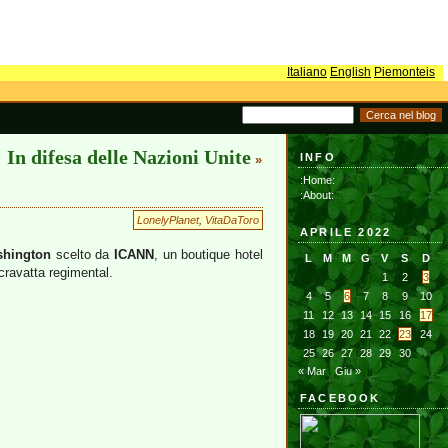
Italiano
English
Piemonteis
In difesa delle Nazioni Unite
INFO
»
:Home:
:About:
LonelyPlanet
,
VitaDaToro
APRILE 2022
hington
scelto da
ICANN
, un boutique hotel
L
M
M
G
V
S
D
 cravatta regimental.
1
2
3
4
5
6
7
8
9
10
11
12
13
14
15
16
17
18
19
20
21
22
23
24
25
26
27
28
29
30
« Mar
Giu »
FACEBOOK