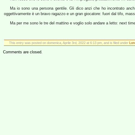
Ma io sono una persona gentile. Gli dico anzi che ho incontrato anch’i
oggettivamente è un bravo ragazzo e un gran giocatore: fuori dal tifo, mas
Ma per me sono le tre del mattino e voglio solo andare a letto: next tim
This entry was posted on domenica, Aprile 3rd, 2022 at 6:13 pm, and is filed under
Lon
Comments are closed.