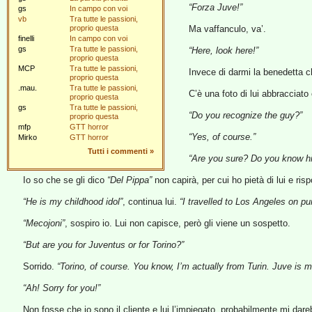
“Forza Juve!”
gs
In campo con voi
vb
Tra tutte le passioni,
proprio questa
Ma vaffanculo, va’.
finelli
In campo con voi
gs
Tra tutte le passioni,
“Here, look here!”
proprio questa
MCP
Tra tutte le passioni,
Invece di darmi la benedetta ch
proprio questa
.mau.
Tra tutte le passioni,
C’è una foto di lui abbracciat
proprio questa
gs
Tra tutte le passioni,
“Do you recognize the guy?”
proprio questa
mfp
GTT horror
“Yes, of course.”
Mirko
GTT horror
Tutti i commenti
»
“Are you sure? Do you know h
Io so che se gli dico
“Del Pippa”
non capirà, per cui ho pietà di lui e ris
“He is my childhood idol”
, continua lui.
“I travelled to Los Angeles on p
“Mecojoni”
, sospiro io. Lui non capisce, però gli viene un sospetto.
“But are you for Juventus or for Torino?”
Sorrido.
“Torino, of course. You know, I’m actually from Turin. Juve is m
“Ah! Sorry for you!”
Non fosse che io sono il cliente e lui l’impiegato, probabilmente mi da