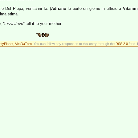
o Del Pippa, vent’anni fa. (
Adriano
lo portò un giorno in ufficio a
Vitamin
sima stima.
e,
“forza Juve”
tell it to your mother.
elyPlanet
,
VitaDaToro
. You can follow any responses to this entry through the
RSS 2.0
feed. 