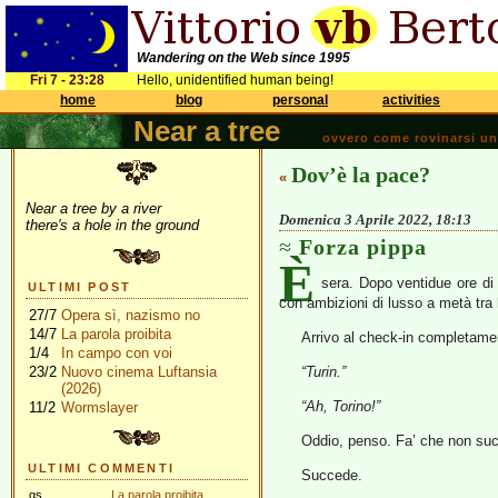
Wandering on the Web since 1995
Fri 7 - 23:28
Hello, unidentified human being!
home
blog
personal
activities
Near a tree
ovvero come rovinarsi una 
Dov’è la pace?
«
Near a tree by a river
Domenica 3 Aprile 2022, 18:13
there's a hole in the ground
Forza pippa
È
sera. Dopo ventidue ore di 
ULTIMI POST
con ambizioni di lusso a metà tra
27/7
Opera sì, nazismo no
14/7
La parola proibita
Arrivo al check-in completamen
1/4
In campo con voi
23/2
Nuovo cinema Luftansia
“Turin.”
(2026)
“Ah, Torino!”
11/2
Wormslayer
Oddio, penso. Fa’ che non suc
ULTIMI COMMENTI
Succede.
gs
La parola proibita