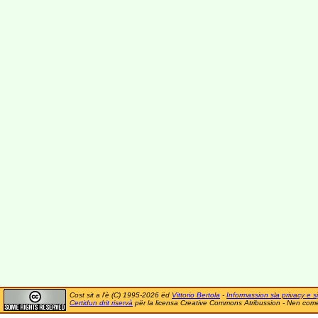
Cost sit a l'è (C) 1995-2026 ëd
Vittorio Bertola
-
Informassion sla privacy e si
Certidun drit riservà
për la licensa Creative Commons Atribussion - Nen comer