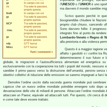
gs
In campo con voi
l’
UNESCO
o l’
UNHCR
è uno sport 
vb
Tra tutte le passioni,
ma davvero il mondo sarebbe migl
proprio questa
finelli
In campo con voi
Scrivo questo perché in que
gs
Tra tutte le passioni,
proprio questa
bisognerebbe chiudere le Nazioni 
MCP
Tra tutte le passioni,
proprio club chiuso, sancendo uff
proprio questa
Sono davvero follie: il progres
.mau.
Tra tutte le passioni,
integrato fino al punto da rendere
proprio questa
gs
Tra tutte le passioni,
Lombardo-Veneto
e
Regno di N
proprio questa
alla preistoria e alla violenza per
mfp
GTT horror
Mirko
GTT horror
Questo è a maggior ragione ver
Tutti i commenti
»
affatto i gasdotti o i confini tra 
determineranno il suo futuro e 
globale, le migrazioni e l’autosufficienza alimentare ed energetica 
esclusivamente con la cooperazione tra tutti i popoli del mondo, nessuno 
sarebbe il primo passo verso la distruzione dell’umanità, persino senz
obiettivi collettivi di riduzione delle emissioni se saremo impegnati a farci la
Demolire l’ordine uscito dalla seconda guerra mondiale può sembrare 
capisce che un nuovo ordine mondiale potrebbe emergere solo dopo un
devastazione delle vite di miliardi di persone. Attaccare l’ordine mondiale
attaccare un Paese; equivale ad attaccarli tutti. Per questo, chi cerca di 
e come tale deve essere trattato.