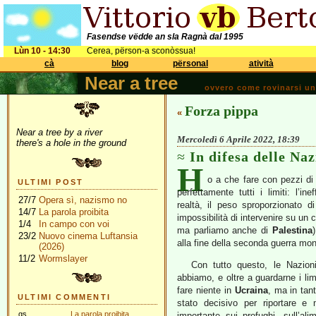
Fasendse vëdde an sla Ragnà dal 1995
Lùn 10 - 14:30
Cerea, përson-a sconòssua!
cà
blog
përsonal
atività
Near a tree
ovvero come rovinarsi una 
Forza pippa
«
Near a tree by a river
Mercoledì 6 Aprile 2022, 18:39
there's a hole in the ground
In difesa delle Naz
H
o a che fare con pezzi d
ULTIMI POST
perfettamente tutti i limiti: l’i
27/7
Opera sì, nazismo no
realtà, il peso sproporzionato di
14/7
La parola proibita
impossibilità di intervenire su un 
1/4
In campo con voi
ma parliamo anche di
Palestina
23/2
Nuovo cinema Luftansia
alla fine della seconda guerra mon
(2026)
11/2
Wormslayer
Con tutto questo, le Nazioni
abbiamo, e oltre a guardarne i li
fare niente in
Ucraina
, ma in tant
ULTIMI COMMENTI
stato decisivo per riportare e
gs
La parola proibita
importante sui profughi, sull’ali