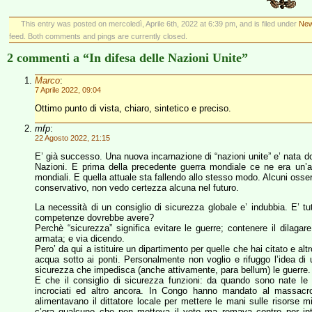
This entry was posted on mercoledì, Aprile 6th, 2022 at 6:39 pm, and is filed under
New
feed. Both comments and pings are currently closed.
2 commenti a “In difesa delle Nazioni Unite”
Marco
:
7 Aprile 2022, 09:04
Ottimo punto di vista, chiaro, sintetico e preciso.
mfp
:
22 Agosto 2022, 21:15
E’ già successo. Una nuova incarnazione di “nazioni unite” e’ nata do
Nazioni. E prima della precedente guerra mondiale ce ne era un’al
mondiali. E quella attuale sta fallendo allo stesso modo. Alcuni osse
conservativo, non vedo certezza alcuna nel futuro.
La necessità di un consiglio di sicurezza globale e’ indubbia. E’ tu
competenze dovrebbe avere?
Perchè “sicurezza” significa evitare le guerre; contenere il dilagare
armata; e via dicendo.
Pero’ da qui a istituire un dipartimento per quelle che hai citato e 
acqua sotto ai ponti. Personalmente non voglio e rifuggo l’idea di 
sicurezza che impedisca (anche attivamente, para bellum) le guerre.
E che il consiglio di sicurezza funzioni: da quando sono nate le 
incrociati ed altro ancora. In Congo hanno mandato al massacro
alimentavano il dittatore locale per mettere le mani sulle risorse m
c’era qualcuno che non metteva il veto ma remava contro per inte