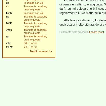
Lì, improvvisamente tutto camb
gs
In campo con voi
ci pensa un attimo, e aggiunge:
“
vb
Tra tutte le passioni,
da lì. Lui mi spiega che è il nuo
proprio questa
regolarmente l’Ave Maria nella su
finelli
In campo con voi
gs
Tra tutte le passioni,
proprio questa
Alla fine ci salutiamo; lui de
MCP
Tra tutte le passioni,
qualcosa di molto più grande di ci
proprio questa
.mau.
Tra tutte le passioni,
Pubblicato nella categoria
LonelyPlanet
,
proprio questa
gs
Tra tutte le passioni,
proprio questa
mfp
GTT horror
Mirko
GTT horror
Tutti i commenti
»