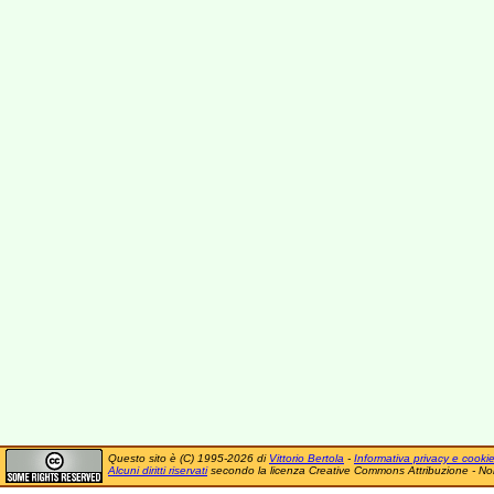
Questo sito è (C) 1995-2026 di
Vittorio Bertola
-
Informativa privacy e cooki
Alcuni diritti riservati
secondo la licenza Creative Commons Attribuzione - No