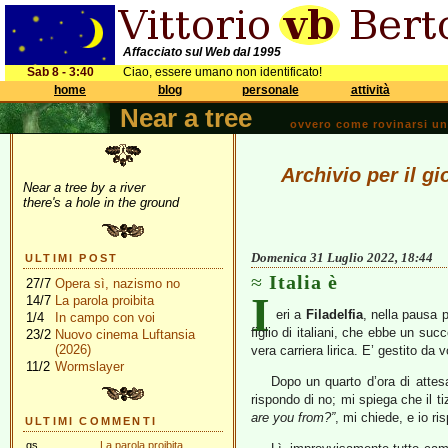
Affacciato sul Web dal 1995
Sab 8 - 3:40
Ciao, essere umano non identificato!
home
blog
personale
attività
Near a tree
ovvero come rovinarsi una 
Archivio per il g
Near a tree by a river
there's a hole in the ground
Domenica 31 Luglio 2022, 18:44
ULTIMI POST
Italia è
27/7
Opera sì, nazismo no
I
14/7
La parola proibita
eri a
Filadelfia
, nella pausa 
1/4
In campo con voi
figlio di italiani, che ebbe un s
23/2
Nuovo cinema Luftansia
(2026)
vera carriera lirica. E’ gestito da 
11/2
Wormslayer
Dopo un quarto d’ora di attes
rispondo di no; mi spiega che il ti
are you from?”
, mi chiede, e io r
ULTIMI COMMENTI
gs
La parola proibita