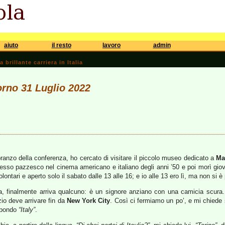
aiuto
il resto
lavoro
admin
brillante carriera in Italia
iorno 31 Luglio 2022
pranzo della conferenza, ho cercato di visitare il piccolo museo dedicato a
Ma
uccesso pazzesco nel cinema americano e italiano degli anni ’50 e poi morì gi
volontari e aperto solo il sabato dalle 13 alle 16; e io alle 13 ero lì, ma non si
a, finalmente arriva qualcuno: è un signore anziano con una camicia scura
zio deve arrivare fin da
New York City
. Così ci fermiamo un po’, e mi chiede
ispondo
“Italy”
.