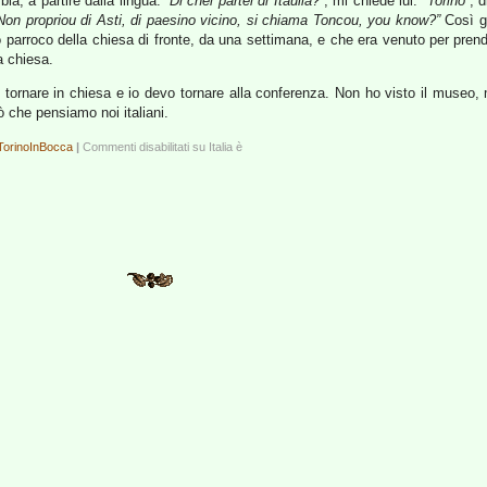
ia, a partire dalla lingua.
“Di chei partei di Itaulia?”
, mi chiede lui.
“Torino”
, 
Non propriou di Asti, di paesino vicino, si chiama Toncou, you know?”
Così gl
vo parroco della chiesa di fronte, da una settimana, e che era venuto per pre
a chiesa.
ve tornare in chiesa e io devo tornare alla conferenza. Non ho visto il museo,
ò che pensiamo noi italiani.
TorinoInBocca
|
Commenti disabilitati
su Italia è