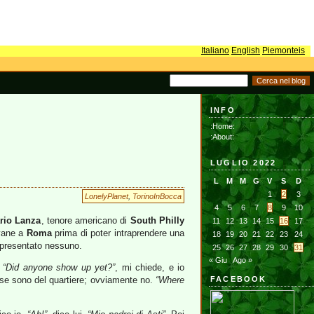
Italiano
English
Piemonteis
INFO
:Home:
:About:
LUGLIO 2022
L
M
M
G
V
S
D
1
2
3
LonelyPlanet
,
TorinoInBocca
4
5
6
7
8
9
10
rio Lanza
, tenore americano di
South Philly
11
12
13
14
15
16
17
ovane a
Roma
prima di poter intraprendere una
18
19
20
21
22
23
24
 è presentato nessuno.
25
26
27
28
29
30
31
« Giu
Ago »
.
“Did anyone show up yet?”
, mi chiede, e io
 se sono del quartiere; ovviamente no.
“Where
FACEBOOK