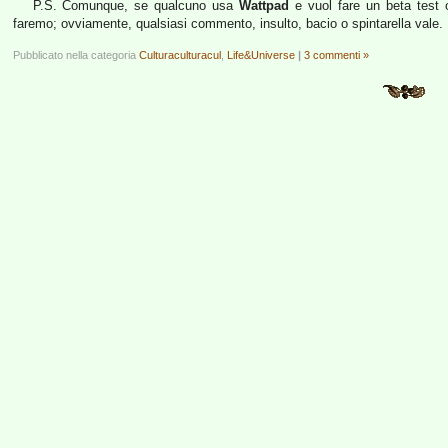
P.S. Comunque, se qualcuno usa
Wattpad
e vuol fare un beta test o
faremo; ovviamente, qualsiasi commento, insulto, bacio o spintarella vale.
Pubblicato nella categoria
Culturaculturacul
,
Life&Universe
|
3 commenti »