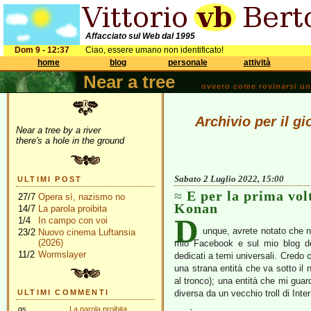
Affacciato sul Web dal 1995
Dom 9 - 12:37
Ciao, essere umano non identificato!
home
blog
personale
attività
Near a tree
ovvero come rovinarsi una 
Archivio per il g
Near a tree by a river
there's a hole in the ground
Sabato 2 Luglio 2022, 15:00
ULTIMI POST
E per la prima vol
27/7
Opera sì, nazismo no
Konan
14/7
La parola proibita
D
1/4
In campo con voi
unque, avrete notato che n
23/2
Nuovo cinema Luftansia
(2026)
mio Facebook e sul mio blog dei
11/2
Wormslayer
dedicati a temi universali. Credo 
una strana entità che va sotto il
al tronco); una entità che mi gua
ULTIMI COMMENTI
diversa da un vecchio troll di Int
gs
La parola proibita