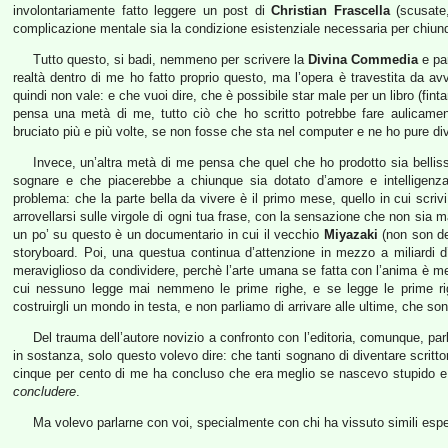
involontariamente fatto leggere un post di
Christian Frascella
(scusate,
complicazione mentale sia la condizione esistenziale necessaria per chiunqu
Tutto questo, si badi, nemmeno per scrivere la
Divina Commedia
e par
realtà dentro di me ho fatto proprio questo, ma l’opera è travestita da 
quindi non vale: e che vuoi dire, che è possibile star male per un libro (fi
pensa una metà di me, tutto ciò che ho scritto potrebbe fare aulicament
bruciato più e più volte, se non fosse che sta nel computer e ne ho pure di
Invece, un’altra metà di me pensa che quel che ho prodotto sia bellis
sognare e che piacerebbe a chiunque sia dotato d’amore e intelligenza, 
problema: che la parte bella da vivere è il primo mese, quello in cui scrivi
arrovellarsi sulle virgole di ogni tua frase, con la sensazione che non sia m
un po’ su questo è un documentario in cui il vecchio
Miyazaki
(non son de
storyboard. Poi, una questua continua d’attenzione in mezzo a miliardi 
meraviglioso da condividere, perchè l’arte umana se fatta con l’anima è m
cui nessuno legge mai nemmeno le prime righe, e se legge le prime righ
costruirgli un mondo in testa, e non parliamo di arrivare alle ultime, che son 
Del trauma dell’autore novizio a confronto con l’editoria, comunque, parle
in sostanza, solo questo volevo dire: che tanti sognano di diventare scritt
cinque per cento di me ha concluso che era meglio se nascevo stupido e 
concludere
.
Ma volevo parlarne con voi, specialmente con chi ha vissuto simili espe