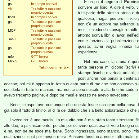
È un po’ il segreto di
Pulcine
gs
In campo con voi
scrivere un libro. A dire il vero,
vb
Tra tutte le passioni,
proprio questa
tutti parte della stessa storia e 
finelli
In campo con voi
qualcosa, magari posterò i link o 
gs
Tra tutte le passioni,
non c’è un editore ma soltanto la
proprio questa
mesi, chiedendo consigli a molti
MCP
Tra tutte le passioni,
proprio questa
attorno scriva libri o lavori nell
.mau.
Tra tutte le passioni,
come funziona la pubblicazione d
proprio questa
questo, avrei voglia innanzi tu
gs
Tra tutte le passioni,
esperienze.
proprio questa
mfp
GTT horror
Mirko
GTT horror
Nel mio caso, la storia è que
tante persone mi dicono
“scrivi
Tutti i commenti
»
stampe fisiche e virtuali articoli, 
post anche non banali a centinaia
adesso; poi mi è apparsa in testa questa parte di me che non conoscevo e
ucciderla in tutte le maniere, ma non ci sono riuscito e alla fine ho cedut
avevo trecento pagine, e dopo tre mesi e mezzo ne avevo novecento.
Bene, m’aspettavo comunque che questa fosse una gran bella cosa: fin
già solo il fatto di finirlo, al di là del dubbio che sia bello abbastanza e che
Invece no: è una merda. La mia vita non è mai stata tanto stressata: fi
alle due, e psichicamente, perché per scrivere qualcosa di vero bisogna sca
e no, non se ne esce mai bene. Sono ingrassato, sono stanco, sono irrita
esaltazione: così per mesi e mesi. Pensavo fossi io a esser fatto male, 