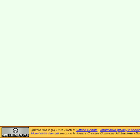
Questo sito è (C) 1995-2026 di
Vittorio Bertola
-
Informativa privacy e cooki
Alcuni diritti riservati
secondo la licenza Creative Commons Attribuzione - No