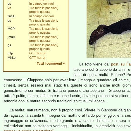
gs
In campo con voi
vb
Tra tutte le passioni,
proprio questa
finelli
In campo con voi
gs
Tra tutte le passioni,
proprio questa
MCP
Tra tutte le passioni,
proprio questa
.mau.
Tra tutte le passioni,
proprio questa
gs
Tra tutte le passioni,
proprio questa
mfp
GTT horror
Mirko
GTT horror
Tutti i commenti
»
La foto viene dal
post su F
lavorano col Giappone da anni, e
parla di quella realtà. Perché? Pe
conoscono il Giappone solo per aver letto i manga e guardato gli anime, 
cinesi), senza esserci mai stati; tra queste ci sono anche molti giorn
generalmente sui media. Si tratta di persone che adorano il Giappone a
tutto è pulito, sicuro, efficiente e beneducato, dove le persone si vogliono
armonia con la natura secondo tradizioni spirituali millenarie.
La realtà, naturalmente, non è proprio così. Vivere in Giappone da giappo
da ragazzo, la scuola ti impegna dal mattino al tardo pomeriggio, e la sera
ingranaggio di un’azienda medio-grande e a uscire dall’ufficio a sera i
collettivista non ha soltanto vantaggi; l’individualità, la creatività non