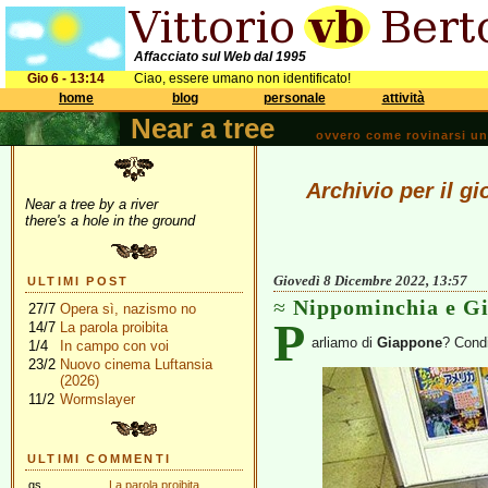
Affacciato sul Web dal 1995
Gio 6 - 13:14
Ciao, essere umano non identificato!
home
blog
personale
attività
Near a tree
ovvero come rovinarsi una 
Archivio per il g
Near a tree by a river
there's a hole in the ground
Giovedì 8 Dicembre 2022, 13:57
ULTIMI POST
Nippominchia e Gi
27/7
Opera sì, nazismo no
P
14/7
La parola proibita
arliamo di
Giappone
? Condi
1/4
In campo con voi
23/2
Nuovo cinema Luftansia
(2026)
11/2
Wormslayer
ULTIMI COMMENTI
gs
La parola proibita