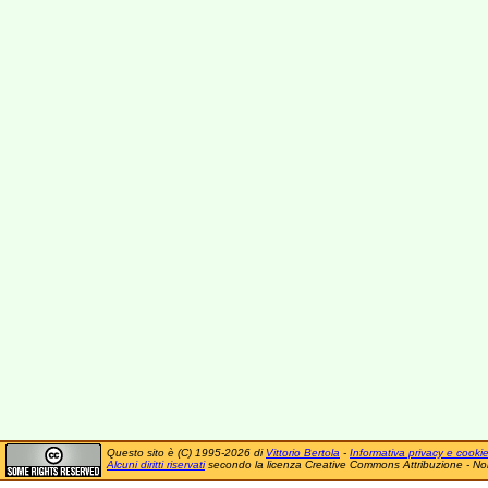
Questo sito è (C) 1995-2026 di
Vittorio Bertola
-
Informativa privacy e cooki
Alcuni diritti riservati
secondo la licenza Creative Commons Attribuzione - No