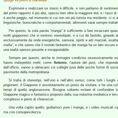
sporge va preso a martellate”
.
Esprimere e realizzare se stessi è difficile, e non parliamo di sentiment
del primo rapporto è più alta, spesso ben oltre la maggiore età; e i tassi di suic
è anche peggio; nel momento in cui non sei più turista ma residente, ci si a
linguistiche, burocratiche e comportamentali; altrimenti sarai sempre tratt
Per questo, la sola parola
“manga”
è sufficiente a fare incazzare quasi
molti giapponesi che si sentono stereotipati, e a cui dà fastidio, girando al
esclusivamente da onde energetiche, samurai, spiriti e arti marziali, esatt
mafia”
; e che sanno che il mondo fantastico dei manga ha un lato oscuro e 
una realtà spesso pesante e insopportabile.
Sempre per questo, anche le immagini condivise ossessivamente sui s
hanno indispettito molti; come
Antonio
, l’autore del post, che rispond
dall’ufficio, vanno a ubriacarsi coi colleghi (una delle poche forme di soci
pavimento della metropolitana.
Si tratta di stereotipi, nell’uno e nell’altro senso; come tutti i luo
prigionieri. Il Giappone è assolutamente un posto da visitare, e ha una cult
tempi di quella anglosassone. Bisogna soltanto evitare di confondere la
Giappone magico e fantastico proposto dalla sua industria mediatica e tecno
complesso e pieno di chiaroscuri.
Una volta capito quello, godiamoci pure i manga, e i video musicali ca
ma con consapevolezza.