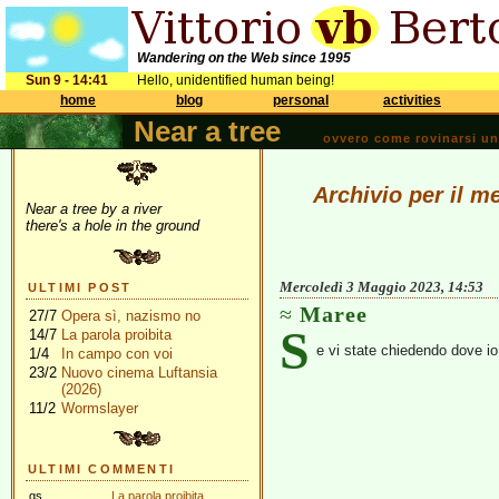
Wandering on the Web since 1995
Sun 9 - 14:41
Hello, unidentified human being!
home
blog
personal
activities
Near a tree
ovvero come rovinarsi una 
Archivio per il m
Near a tree by a river
there's a hole in the ground
Mercoledì 3 Maggio 2023, 14:53
ULTIMI POST
Maree
27/7
Opera sì, nazismo no
S
14/7
La parola proibita
e vi state chiedendo dove io 
1/4
In campo con voi
23/2
Nuovo cinema Luftansia
(2026)
11/2
Wormslayer
ULTIMI COMMENTI
gs
La parola proibita