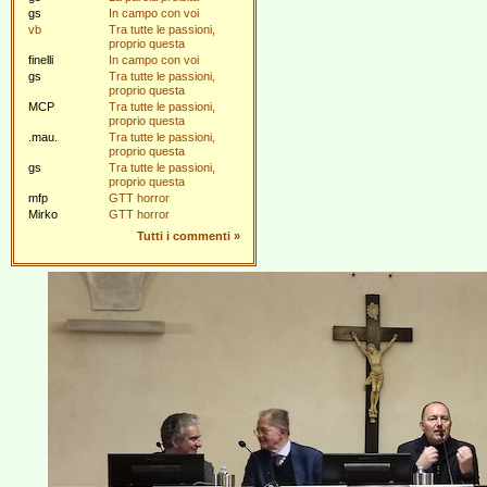
gs
In campo con voi
vb
Tra tutte le passioni,
proprio questa
finelli
In campo con voi
gs
Tra tutte le passioni,
proprio questa
MCP
Tra tutte le passioni,
proprio questa
.mau.
Tra tutte le passioni,
proprio questa
gs
Tra tutte le passioni,
proprio questa
mfp
GTT horror
Mirko
GTT horror
Tutti i commenti
»