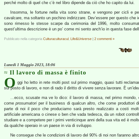
perché molto di quel che c’è nel libro dipende da ciò che ho capito da lui.
Insomma, le fortune nella vita sono strane, e vengono per cicli e
cavalcare, ma soltanto un pochino indirizzare. Dev’essere per questo che i
sono rimesso le stesse scarpe da cerimonia del 1996, molto consumat
quest’ultima descrizione è un po’ come mi sento anch’io in questa fase dell
Pubblicato nella categoria
Culturaculturacul
,
Life&Universe
|
2 commenti »
Lunedì 1 Maggio 2023, 18:06
Il lavoro di massa è finito
O
ggi ho letto in rete molti post sul primo maggio, quasi tutti reclaman
sul posto di lavoro, e non di rado il diritto di vivere senza lavorare. È un’i
…ecco, scusate ma ve lo dico: il lavoro di massa, nel primo mondo, è 
come
prosumatori
per il business di qualcun altro, che come produttori d
parte di noi il poco che produciamo sarà presto realizzato a costi molto
artificiale americana o cinese o ben che vada tedesca, da un robot control
studiare e a competere per i primi venticinque anni della sua vita ed è molto
da qualche operaio in un paese in via di sviluppo.
Ne consegue che le condizioni di lavoro del 90% di noi non faranno alt