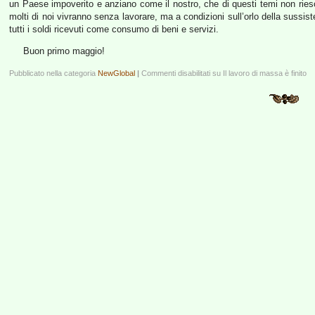
un Paese impoverito e anziano come il nostro, che di questi temi non riesce
molti di noi vivranno senza lavorare, ma a condizioni sull’orlo della sussis
tutti i soldi ricevuti come consumo di beni e servizi.
Buon primo maggio!
Pubblicato nella categoria
NewGlobal
|
Commenti disabilitati
su Il lavoro di massa è finito