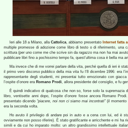
Ieri alle 18 a Milano, alla
Cattolica
, abbiamo presentato
Internet fatta 
multiple promesse di adozione come libro di testo o di riferimento, una ca
scrittura (per uno come me che scrive sin da ragazzo ma non ha mai avuto 
pubblicare libri fino a pochissimo tempo fa, quest’ultima cosa è bella ma 
Ma invece che di me vorrei parlare della vita, perché quella di ieri è s
il primo vero discorso pubblico della mia vita fu l’8 dicembre 1996: era l
rappresentante degli studenti, mi presentai tutto emozionato con giacca
l’ospite d’onore era
Romano Prodi
, allora presidente del consiglio, e fu gen
È quindi indicativo di qualcosa che non so, forse solo la supremazia d
libro, ventisette anni dopo, l’ospite d’onore fosse ancora Romano Prod
presentato dicendo
“piacere, noi non ci siamo mai incontrati”
(il momento n
era la seconda volta.
Ho avuto il privilegio di andare poi in auto e a cena con lui, ed è st
ovviamente non posso riferire). È stato gratificante e arricchente e mi ha r
simili e da cui ho imparato molto: un altro grandissimo intellettuale itali