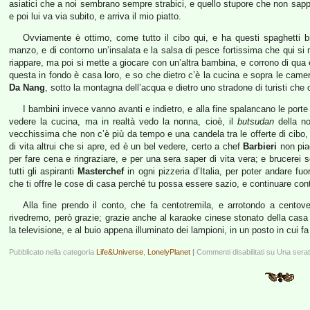
asiatici che a noi sembrano sempre strabici, e quello stupore che non sap
e poi lui va via subito, e arriva il mio piatto.
Ovviamente è ottimo, come tutto il cibo qui, e ha questi spaghetti bia
manzo, e di contorno un’insalata e la salsa di pesce fortissima che qui si 
riappare, ma poi si mette a giocare con un’altra bambina, e corrono di qua 
questa in fondo è casa loro, e so che dietro c’è la cucina e sopra le camere 
Da Nang
, sotto la montagna dell’acqua e dietro uno stradone di turisti c
I bambini invece vanno avanti e indietro, e alla fine spalancano le porte
vedere la cucina, ma in realtà vedo la nonna, cioè, il
butsudan
della no
vecchissima che non c’è più da tempo e una candela tra le offerte di cibo
di vita altrui che si apre, ed è un bel vedere, certo a chef
Barbieri
non pia
per fare cena e ringraziare, e per una sera saper di vita vera; e brucerei se
tutti gli aspiranti
Masterchef
in ogni pizzeria d’Italia, per poter andare 
che ti offre le cose di casa perché tu possa essere sazio, e continuare cont
Alla fine prendo il conto, che fa centotremila, e arrotondo a cento
rivedremo, però grazie; grazie anche al karaoke cinese stonato della casa
la televisione, e al buio appena illuminato dei lampioni, in un posto in cui f
Pubblicato nella categoria
Life&Universe
,
LonelyPlanet
|
Commenti disabilitati
su Una serat