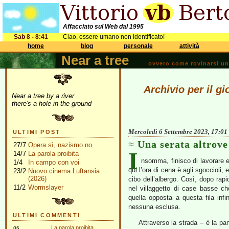
Affacciato sul Web dal 1995
Sab 8 - 8:41
Ciao, essere umano non identificato!
home
blog
personale
attività
Near a tree
ovvero come rovinarsi una 
Archivio per il g
Near a tree by a river
there's a hole in the ground
Mercoledì 6 Settembre 2023, 17:01
ULTIMI POST
Una serata altrove
27/7
Opera sì, nazismo no
I
14/7
La parola proibita
nsomma, finisco di lavorare 
1/4
In campo con voi
qui l’ora di cena è agli sgoccioli
23/2
Nuovo cinema Luftansia
(2026)
cibo dell’albergo. Così, dopo rapi
11/2
Wormslayer
nel villaggetto di case basse che 
quella opposta a questa fila infi
nessuna esclusa.
ULTIMI COMMENTI
Attraverso la strada – è la par
gs
La parola proibita