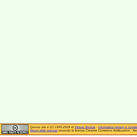
Questo sito è (C) 1995-2026 di
Vittorio Bertola
-
Informativa privacy e cooki
Alcuni diritti riservati
secondo la licenza Creative Commons Attribuzione - No