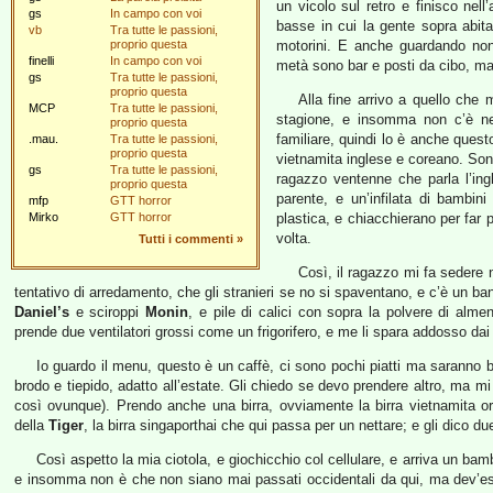
un vicolo sul retro e finisco nel
gs
In campo con voi
basse in cui la gente sopra abit
vb
Tra tutte le passioni,
proprio questa
motorini. E anche guardando non 
finelli
In campo con voi
metà sono bar e posti da cibo, ma 
gs
Tra tutte le passioni,
proprio questa
Alla fine arrivo a quello che 
MCP
Tra tutte le passioni,
stagione, e insomma non c’è nes
proprio questa
familiare, quindi lo è anche quest
.mau.
Tra tutte le passioni,
proprio questa
vietnamita inglese e coreano. So
gs
Tra tutte le passioni,
ragazzo ventenne che parla l’ing
proprio questa
parente, e un’infilata di bambin
mfp
GTT horror
Mirko
GTT horror
plastica, e chiacchierano per far
volta.
Tutti i commenti
»
Così, il ragazzo mi fa sedere 
tentativo di arredamento, che gli stranieri se no si spaventano, e c’è un ba
Daniel’s
e sciroppi
Monin
, e pile di calici con sopra la polvere di alme
prende due ventilatori grossi come un frigorifero, e me li spara addosso da
Io guardo il menu, questo è un caffè, ci sono pochi piatti ma saranno 
brodo e tiepido, adatto all’estate. Gli chiedo se devo prendere altro, ma m
così ovunque). Prendo anche una birra, ovviamente la birra vietnamita or
della
Tiger
, la birra singaporthai che qui passa per un nettare; e gli dico du
Così aspetto la mia ciotola, e giochicchio col cellulare, e arriva un bam
e insomma non è che non siano mai passati occidentali da qui, ma dev’es