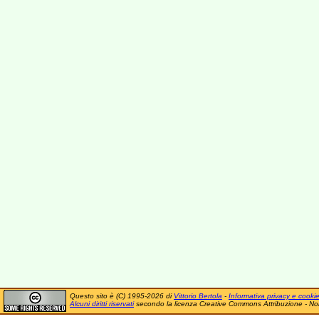
Questo sito è (C) 1995-2026 di
Vittorio Bertola
-
Informativa privacy e cooki
Alcuni diritti riservati
secondo la licenza Creative Commons Attribuzione - No