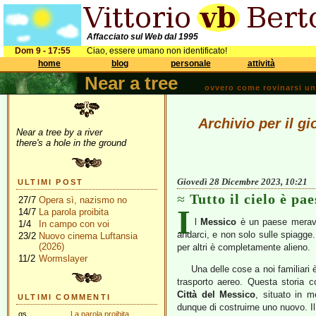
Affacciato sul Web dal 1995
Dom 9 - 17:55
Ciao, essere umano non identificato!
home
blog
personale
attività
Near a tree
ovvero come rovinarsi una 
Archivio per il g
Near a tree by a river
there's a hole in the ground
Giovedì 28 Dicembre 2023, 10:21
ULTIMI POST
Tutto il cielo è pae
27/7
Opera sì, nazismo no
I
14/7
La parola proibita
l
Messico
è un paese meravig
1/4
In campo con voi
andarci, e non solo sulle spiagge. 
23/2
Nuovo cinema Luftansia
(2026)
per altri è completamente alieno.
11/2
Wormslayer
Una delle cose a noi familiari è
trasporto aereo. Questa storia c
Città del Messico
, situato in m
ULTIMI COMMENTI
dunque di costruirne uno nuovo. I
gs
La parola proibita