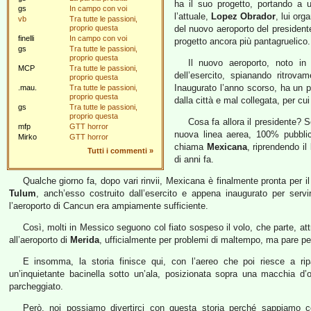
ha il suo progetto, portando a u
gs
In campo con voi
l’attuale,
Lopez Obrador
, lui or
vb
Tra tutte le passioni,
proprio questa
del nuovo aeroporto del president
finelli
In campo con voi
progetto ancora più pantagruelico.
gs
Tra tutte le passioni,
proprio questa
Il nuovo aeroporto, noto 
MCP
Tra tutte le passioni,
dell’esercito, spianando ritrov
proprio questa
Inaugurato l’anno scorso, ha un p
.mau.
Tra tutte le passioni,
proprio questa
dalla città e mal collegata, per cu
gs
Tra tutte le passioni,
proprio questa
Cosa fa allora il presidente? S
mfp
GTT horror
nuova linea aerea, 100% pubblica
Mirko
GTT horror
chiama
Mexicana
, riprendendo i
Tutti i commenti
»
di anni fa.
Qualche giorno fa, dopo vari rinvii, Mexicana è finalmente pronta per il
Tulum
, anch’esso costruito dall’esercito e appena inaugurato per servi
l’aeroporto di Cancun era ampiamente sufficiente.
Così, molti in Messico seguono col fiato sospeso il volo, che parte, at
all’aeroporto di
Merida
, ufficialmente per problemi di maltempo, ma pare p
E insomma, la storia finisce qui, con l’aereo che poi riesce a ri
un’inquietante bacinella sotto un’ala, posizionata sopra una macchia d’
parcheggiato.
Però, noi possiamo divertirci con questa storia perché sappiamo c