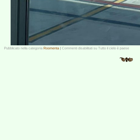
Pubblicato nella categoria
Roomenta
|
Commenti disabilitati
su Tutto il cielo è paese