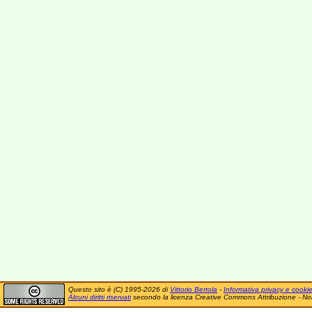
Questo sito è (C) 1995-2026 di
Vittorio Bertola
-
Informativa privacy e cooki
Alcuni diritti riservati
secondo la licenza Creative Commons Attribuzione - No