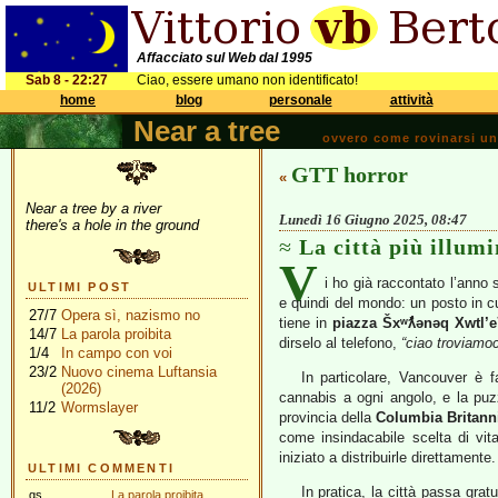
Affacciato sul Web dal 1995
Sab 8 - 22:27
Ciao, essere umano non identificato!
home
blog
personale
attività
Near a tree
ovvero come rovinarsi una 
GTT horror
«
Near a tree by a river
Lunedì 16 Giugno 2025, 08:47
there's a hole in the ground
La città più illum
V
i ho già raccontato l’anno
ULTIMI POST
e quindi del mondo: un posto in cui
27/7
Opera sì, nazismo no
tiene in
piazza Šxʷƛ̓ənəq Xwtl’
14/7
La parola proibita
dirselo al telefono,
“ciao troviamo
1/4
In campo con voi
23/2
Nuovo cinema Luftansia
In particolare, Vancouver è 
(2026)
cannabis a ogni angolo, e la puz
11/2
Wormslayer
provincia della
Columbia Britann
come insindacabile scelta di vit
iniziato a distribuirle direttamente.
ULTIMI COMMENTI
In pratica, la città passa grat
gs
La parola proibita