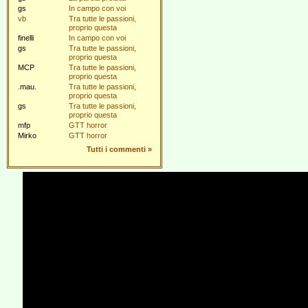
gs
In campo con voi
vb
Tra tutte le passioni,
proprio questa
finelli
In campo con voi
gs
Tra tutte le passioni,
proprio questa
MCP
Tra tutte le passioni,
proprio questa
.mau.
Tra tutte le passioni,
proprio questa
gs
Tra tutte le passioni,
proprio questa
mfp
GTT horror
Mirko
GTT horror
Tutti i commenti
»