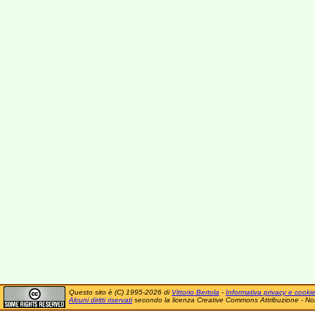
Questo sito è (C) 1995-2026 di
Vittorio Bertola
-
Informativa privacy e cooki
Alcuni diritti riservati
secondo la licenza Creative Commons Attribuzione - No