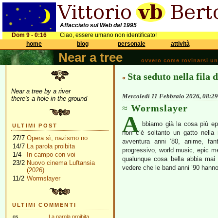
Affacciato sul Web dal 1995
Dom 9 - 0:16
Ciao, essere umano non identificato!
home
blog
personale
attività
Near a tree
ovvero come rovinarsi una 
Sta seduto nella fila 
«
Near a tree by a river
Mercoledì 11 Febbraio 2026, 08:29
there's a hole in the ground
Wormslayer
A
bbiamo già la cosa più ep
ULTIMI POST
non c’è soltanto un gatto nella 
27/7
Opera sì, nazismo no
avventura anni ’80, anime, fan
14/7
La parola proibita
progressivo, world music, epic m
1/4
In campo con voi
qualunque cosa bella abbia mai 
23/2
Nuovo cinema Luftansia
vedere che le band anni ’90 hanno
(2026)
11/2
Wormslayer
ULTIMI COMMENTI
gs
La parola proibita