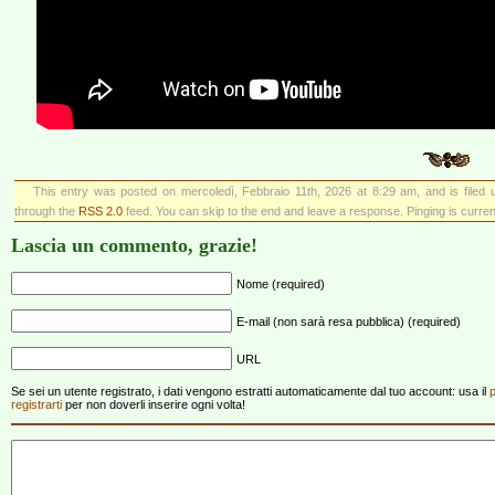
This entry was posted on mercoledì, Febbraio 11th, 2026 at 8:29 am, and is filed
through the
RSS 2.0
feed. You can skip to the end and leave a response. Pinging is current
Lascia un commento, grazie!
Nome (required)
E-mail (non sarà resa pubblica) (required)
URL
Se sei un utente registrato, i dati vengono estratti automaticamente dal tuo account: usa il
p
registrarti
per non doverli inserire ogni volta!