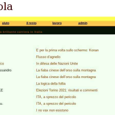
aiuto
il resto
lavoro
admin
brillante carriera in Italia
E per la prima volta sullo schermo: Konan
Flusso d’agnello
rco
In difesa delle Nazioni Unite
ssandro
La fiaba cinese dell’orso sulla montagna
La fiaba cinese dell’orso sulla montagna
La logica della follia
KE
Elezioni Torino 2021: risultati e commenti
ITA, a sprezzo del pericolo
u.
ITA, a sprezzo del pericolo
I no vax non esistono