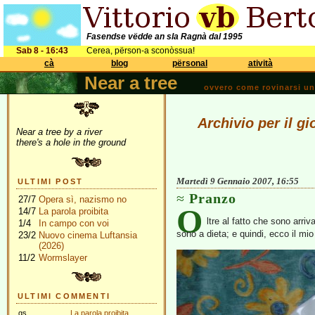
Fasendse vëdde an sla Ragnà dal 1995
Sab 8 - 16:43
Cerea, përson-a sconòssua!
cà
blog
përsonal
atività
Near a tree
ovvero come rovinarsi una 
Archivio per il g
Near a tree by a river
there's a hole in the ground
Martedì 9 Gennaio 2007, 16:55
ULTIMI POST
Pranzo
27/7
Opera sì, nazismo no
O
14/7
La parola proibita
ltre al fatto che sono arri
1/4
In campo con voi
sono a dieta; e quindi, ecco il mio
23/2
Nuovo cinema Luftansia
(2026)
11/2
Wormslayer
ULTIMI COMMENTI
gs
La parola proibita