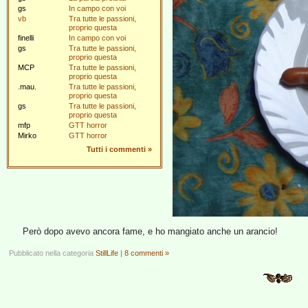
gs
In campo con voi
vb
Tra tutte le passioni,
proprio questa
finelli
In campo con voi
gs
Tra tutte le passioni,
proprio questa
MCP
Tra tutte le passioni,
proprio questa
.mau.
Tra tutte le passioni,
proprio questa
gs
Tra tutte le passioni,
proprio questa
mfp
GTT horror
Mirko
GTT horror
Tutti i commenti
»
Però dopo avevo ancora fame, e ho mangiato anche un arancio!
Pubblicato nella categoria
StillLife
|
8 commenti »