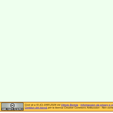
Cost sit a l'è (C) 1995-2026 ëd
Vittorio Bertola
-
Informassion sla privacy e si
Certidun drit riservà
për la licensa Creative Commons Atribussion - Nen comer