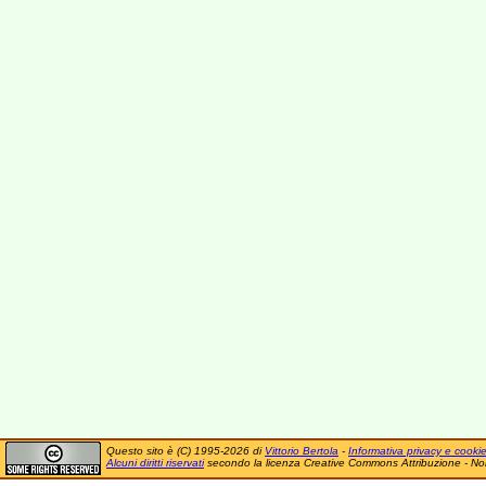
Questo sito è (C) 1995-2026 di
Vittorio Bertola
-
Informativa privacy e cooki
Alcuni diritti riservati
secondo la licenza Creative Commons Attribuzione - No