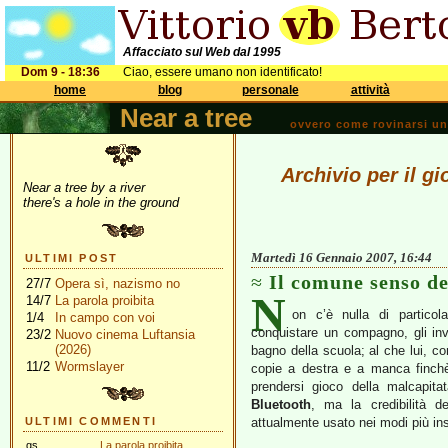
Affacciato sul Web dal 1995
Dom 9 - 18:36
Ciao, essere umano non identificato!
home
blog
personale
attività
Near a tree
ovvero come rovinarsi una 
Archivio per il g
Near a tree by a river
there's a hole in the ground
Martedì 16 Gennaio 2007, 16:44
ULTIMI POST
Il comune senso de
27/7
Opera sì, nazismo no
N
14/7
La parola proibita
on c’è nulla di particol
1/4
In campo con voi
conquistare un compagno, gli invi
23/2
Nuovo cinema Luftansia
(2026)
bagno della scuola; al che lui, 
11/2
Wormslayer
copie a destra e a manca finchè
prendersi gioco della malcapitat
Bluetooth
, ma la credibilità d
ULTIMI COMMENTI
attualmente usato nei modi più insi
gs
La parola proibita