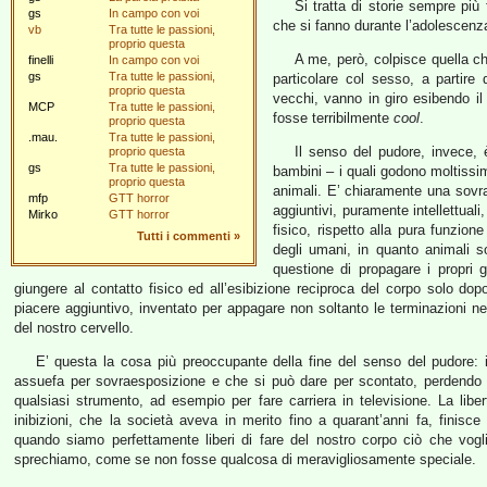
Si tratta di storie sempre più
gs
In campo con voi
che si fanno durante l’adolescenza
vb
Tra tutte le passioni,
proprio questa
A me, però, colpisce quella ch
finelli
In campo con voi
gs
Tra tutte le passioni,
particolare col sesso, a partire 
proprio questa
vecchi, vanno in giro esibendo il
MCP
Tra tutte le passioni,
fosse terribilmente
cool
.
proprio questa
.mau.
Tra tutte le passioni,
Il senso del pudore, invece, 
proprio questa
gs
Tra tutte le passioni,
bambini – i quali godono moltissim
proprio questa
animali. E’ chiaramente una sovr
mfp
GTT horror
aggiuntivi, puramente intellettuali
Mirko
GTT horror
fisico, rispetto alla pura funzion
Tutti i commenti
»
degli umani, in quanto animali s
questione di propagare i propri g
giungere al contatto fisico ed all’esibizione reciproca del corpo solo do
piacere aggiuntivo, inventato per appagare non soltanto le terminazioni n
del nostro cervello.
E’ questa la cosa più preoccupante della fine del senso del pudore: i
assuefa per sovraesposizione e che si può dare per scontato, perdendo 
qualsiasi strumento, ad esempio per fare carriera in televisione. La libe
inibizioni, che la società aveva in merito fino a quarant’anni fa, finisce 
quando siamo perfettamente liberi di fare del nostro corpo ciò che vog
sprechiamo, come se non fosse qualcosa di meravigliosamente speciale.