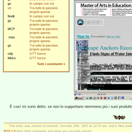
gs
In campo con voi
vb
Tra tutte le passioni,
proprio questa
finelli
In campo con voi
gs
Tra tutte le passioni,
proprio questa
MCP
Tra tutte le passioni,
proprio questa
.mau.
Tra tutte le passioni,
proprio questa
gs
Tra tutte le passioni,
proprio questa
mfp
GTT horror
Mirko
GTT horror
Tutti i commenti
»
E così mi sono detto: se non lo supportano nemmeno più i suoi produtto
This entry was posted on martedì, Gennaio 16th, 2007 at 12:23 am, and is filed und
RSS 2.0
feed. Both comments and pings are currently closed.