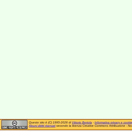
Questo sito è (C) 1995-2026 di
Vittorio Bertola
-
Informativa privacy e cooki
Alcuni diritti riservati
secondo la licenza Creative Commons Attribuzione - No