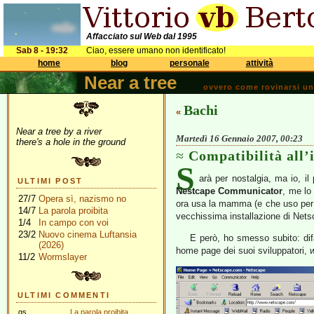
Affacciato sul Web dal 1995
Sab 8 - 19:32
Ciao, essere umano non identificato!
home
blog
personale
attività
Near a tree
ovvero come rovinarsi una 
Bachi
«
Near a tree by a river
Martedì 16 Gennaio 2007, 00:23
there's a hole in the ground
Compatibilità all’
S
arà per nostalgia, ma io, i
ULTIMI POST
Nestcape Communicator
, me lo
27/7
Opera sì, nazismo no
ora usa la mamma (e che uso per 
14/7
La parola proibita
vecchissima installazione di Nets
1/4
In campo con voi
23/2
Nuovo cinema Luftansia
E però, ho smesso subito: difa
(2026)
home page dei suoi sviluppatori,
11/2
Wormslayer
ULTIMI COMMENTI
gs
La parola proibita