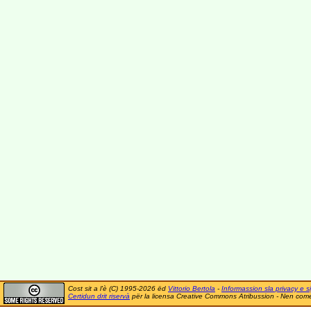
Cost sit a l'è (C) 1995-2026 ëd
Vittorio Bertola
-
Informassion sla privacy e si
Certidun drit riservà
për la licensa Creative Commons Atribussion - Nen comer