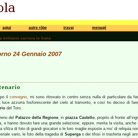
agiut
autre ròbe
travaj
menagé
brillante carriera in Italia
iorno 24 Gennaio 2007
tenario
opo il
convegno
, mi sono ritrovato in centro senza nulla di particolare da f
a luce azzurra fosforescente del cielo al tramonto, e così ho deciso di fa
rio
del Toro.
rreno del
Palazzo della Regione
, in
piazza Castello
, proprio di fronte all’in
ta, e hanno dovuto fare una grande selezione; eppure, merita la visita, anche 
a sfilza di foto di grandi giocatori o le loro maglie esposte a mo’ di reliquia n
teriale vario, le foto della tragedia di
Superga
o dei tifosi in trasferta negli an