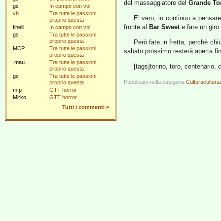
del massaggiatore del
Grande To
gs
In campo con voi
vb
Tra tutte le passioni,
E’ vero, io continuo a pensare 
proprio questa
fronte al
Bar Sweet
e fare un giro
finelli
In campo con voi
gs
Tra tutte le passioni,
proprio questa
Però fate in fretta, perchè chi
MCP
Tra tutte le passioni,
sabato prossimo resterà aperta fino
proprio questa
.mau.
Tra tutte le passioni,
[tags]torino, toro, centenario, 
proprio questa
gs
Tra tutte le passioni,
Pubblicato nella categoria
Culturacultura
proprio questa
mfp
GTT horror
Mirko
GTT horror
Tutti i commenti
»