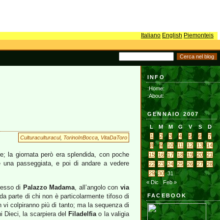
Italiano
English
Piemonteis
INFO
:Home:
:About:
GENNAIO 2007
L
M
M
G
V
S
D
1
2
3
4
5
6
7
Culturaculturacul
,
TorinoInBocca
,
VitaDaToro
8
9
10
11
12
13
14
are; la giornata però era splendida, con poche
15
16
17
18
19
20
21
re una passeggiata, e poi di andare a vedere
22
23
24
25
26
27
28
29
30
31
« Dic
Feb »
gresso di
Palazzo Madama
, all’angolo con
via
da parte di chi non è particolarmente tifoso di
FACEBOOK
on vi colpiranno più di tanto; ma la sequenza di
ni Dieci, la scarpiera del
Filadelfia
o la valigia