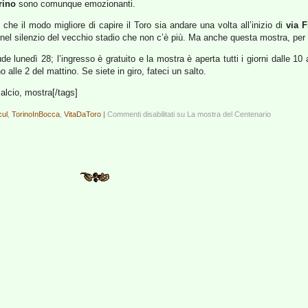
rino
sono comunque emozionanti.
che il modo migliore di capire il Toro sia andare una volta all’inizio di
via F
 nel silenzio del vecchio stadio che non c’è più. Ma anche questa mostra, pe
ude lunedì 28; l’ingresso è gratuito e la mostra è aperta tutti i giorni dalle 1
 alle 2 del mattino. Se siete in giro, fateci un salto.
calcio, mostra[/tags]
cul
,
TorinoInBocca
,
VitaDaToro
|
Commenti disabilitati
su La mostra del Centenario