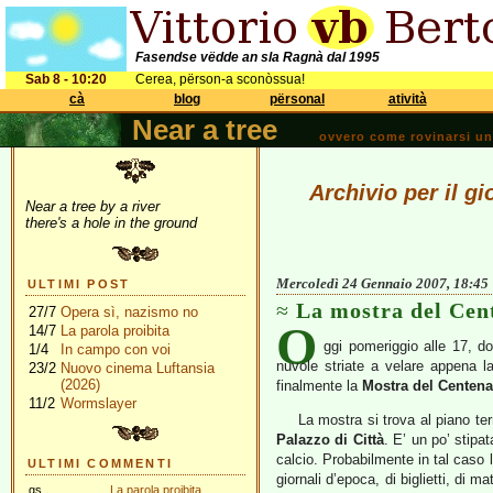
Fasendse vëdde an sla Ragnà dal 1995
Sab 8 - 10:20
Cerea, përson-a sconòssua!
cà
blog
përsonal
atività
Near a tree
ovvero come rovinarsi una 
Archivio per il g
Near a tree by a river
there's a hole in the ground
Mercoledì 24 Gennaio 2007, 18:45
ULTIMI POST
La mostra del Cen
27/7
Opera sì, nazismo no
O
14/7
La parola proibita
ggi pomeriggio alle 17, d
1/4
In campo con voi
nuvole striate a velare appena l
23/2
Nuovo cinema Luftansia
(2026)
finalmente la
Mostra del Centena
11/2
Wormslayer
La mostra si trova al piano te
Palazzo di Città
. E’ un po’ stipa
calcio. Probabilmente in tal caso l
ULTIMI COMMENTI
giornali d’epoca, di biglietti, di ma
gs
La parola proibita