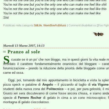
You’re not the one but you’re the only one who can make me feel like this
You’re not the one but you’re the only one who can make me feel like shit
You’re not the one but you’re the only one who can make me feel like this
You’re not the one but you’re the only one who can make me feel like
Shit
Pubblicato nella categoria
StillLife
,
WeekBowl's&Music
|
Commenti disabilitati
su [[Foo Figh
Martedì 13 Marzo 2007, 14:13
Pranzo al sole
S
cusate se è un po’ che non bloggo, ma in questi giorni la vita reale 
ricordato il carattere fondamentalmente onanistico del bloggare – car
forumizzazione – prendo la riduzione della priorità delle bloggate come u
carne ed ossa.
Oggi, poi, tornando dal mio appuntamento in bicicletta e vista la sple
pizza speck e patatine di
Angelo
– il pizzarolo al taglio di
via Vigone
studenti della nuova zona del
Politecnico
– e poi, per pura golosità, il 
Giusto ieri sera discutevamo di come fosse ancora chiusa, e siamo and
specie di
Ferrero Rocher
di gelato in cima a un cono microscopico; fa 
montagna di gelato cioccolatoso.