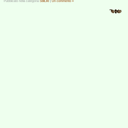
Pubblicato nella categoria
StillLife
|
Un commento »