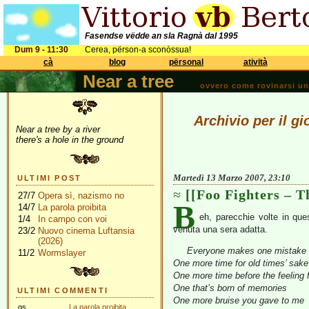
Fasendse vëdde an sla Ragnà dal 1995
Dum 9 - 11:30
Cerea, përson-a sconòssua!
cà
blog
përsonal
atività
Near a tree
ovvero come rovinarsi una 
Archivio per il g
Near a tree by a river
there's a hole in the ground
Martedì 13 Marzo 2007, 23:10
ULTIMI POST
[[Foo Fighters – T
27/7
Opera sì, nazismo no
B
14/7
La parola proibita
eh, parecchie volte in que
1/4
In campo con voi
venuta una sera adatta.
23/2
Nuovo cinema Luftansia
(2026)
Everyone makes one mistake
11/2
Wormslayer
One more time for old times’ sake
One more time before the feeling 
One that’s born of memories
ULTIMI COMMENTI
One more bruise you gave to me
gs
La parola proibita