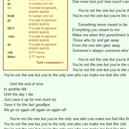
One more test just how much can 
gs
In campo con voi
vb
Tra tutte le passioni,
You’re not the one but you’re 
proprio questa
You’re not the one but you’re the
finelli
In campo con voi
gs
Tra tutte le passioni,
proprio questa
Something never meant to be
MCP
Tra tutte le passioni,
Everything you meant to me
proprio questa
Wake me when this punishment i
.mau.
Tra tutte le passioni,
Those who try and get away
proprio questa
gs
Tra tutte le passioni,
From the one who gets away
proprio questa
Someone’s always someone else’
mfp
GTT horror
Mirko
GTT horror
You’re not the one but you’re 
Tutti i commenti
»
You’re not the one but you’re the
You’re not the one but you’re the
You’re not the one but you’re the only one who can make me feel like shit
Until the end of time
In another life
Until the day I die
Just save it up for one more try
Save it for the last goodbye
We go on again off again on again off
You’re not the one but you’re the only one who can make me feel like th
You’re not the one but you’re the only one who can make me feel like shit