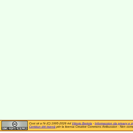
Cost sit a l'è (C) 1995-2026 ëd
Vittorio Bertola
-
Informassion sla privacy e si
Certidun drit riservà
për la licensa Creative Commons Atribussion - Nen comer