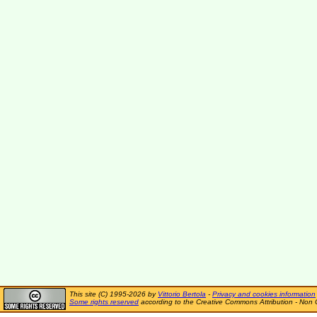
This site (C) 1995-2026 by
Vittorio Bertola
-
Privacy and cookies information
Some rights reserved
according to the Creative Commons Attribution - Non 