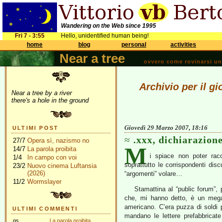
Wandering on the Web since 1995
Fri 7 - 3:55
Hello, unidentified human being!
home
blog
personal
activities
Near a tree
ovvero come rovinarsi una 
Archivio per il g
Near a tree by a river
there's a hole in the ground
Giovedì 29 Marzo 2007, 18:16
ULTIMI POST
.xxx, dichiarazion
27/7
Opera sì, nazismo no
M
14/7
La parola proibita
i spiace non poter racc
1/4
In campo con voi
soprattutto le corrispondenti dis
23/2
Nuovo cinema Luftansia
(2026)
“argomenti” volare…
11/2
Wormslayer
Stamattina al “public forum”, 
che, mi hanno detto, è un mega-a
americano. C’era puzza di soldi p
ULTIMI COMMENTI
mandano le lettere prefabbricat
gs
La parola proibita