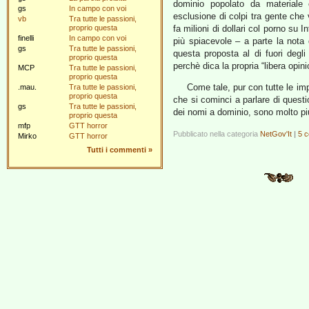
dominio popolato da materiale 
gs
In campo con voi
esclusione di colpi tra gente che v
vb
Tra tutte le passioni,
proprio questa
fa milioni di dollari col porno su I
finelli
In campo con voi
più spiacevole – a parte la nota
gs
Tra tutte le passioni,
questa proposta al di fuori degl
proprio questa
perchè dica la propria “libera opini
MCP
Tra tutte le passioni,
proprio questa
Come tale, pur con tutte le imp
.mau.
Tra tutte le passioni,
proprio questa
che si cominci a parlare di questi
gs
Tra tutte le passioni,
dei nomi a dominio, sono molto pi
proprio questa
mfp
GTT horror
Pubblicato nella categoria
NetGov'It
|
5 
Mirko
GTT horror
Tutti i commenti
»