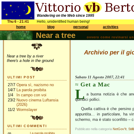
Wandering on the Web since 1995
Thu 6 - 21:41
Hello, unidentified human being!
home
blog
personal
activities
Near a tree
ovvero come rovinarsi una 
Archivio per il g
Near a tree by a river
there's a hole in the ground
Sabato 11 Agosto 2007, 22:41
ULTIMI POST
Get a Mac
27/7
Opera sì, nazismo no
L
14/7
La parola proibita
a buona notizia è che a
1/4
In campo con voi
quindici pollici.
23/2
Nuovo cinema Luftansia
(2026)
Quella cattiva è che persino p
11/2
Wormslayer
appuntita… in particolare, ha vin
schermo, ma è stato sconfitto – c
ULTIMI COMMENTI
Pubblicato nella categoria
NetGov'It
,
Still
gs
La parola proibita