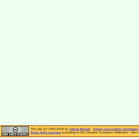
This site (C) 1995-2026 by
Vittorio Bertola
-
Privacy and cookies information
Some rights reserved
according to the Creative Commons Attribution - Non 