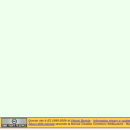
Questo sito è (C) 1995-2026 di
Vittorio Bertola
-
Informativa privacy e cooki
Alcuni diritti riservati
secondo la licenza Creative Commons Attribuzione - No