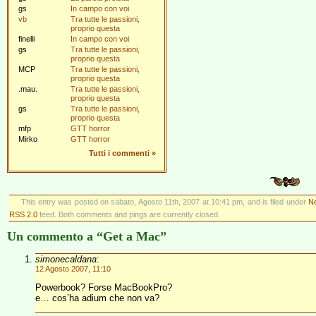
gs
In campo con voi
vb
Tra tutte le passioni,
proprio questa
finelli
In campo con voi
gs
Tra tutte le passioni,
proprio questa
MCP
Tra tutte le passioni,
proprio questa
.mau.
Tra tutte le passioni,
proprio questa
gs
Tra tutte le passioni,
proprio questa
mfp
GTT horror
Mirko
GTT horror
Tutti i commenti
»
This entry was posted on sabato, Agosto 11th, 2007 at 10:41 pm, and is filed under
Ne
RSS 2.0
feed. Both comments and pings are currently closed.
Un commento a “Get a Mac”
simonecaldana
:
12 Agosto 2007, 11:10
Powerbook? Forse MacBookPro?
e… cos’ha adium che non va?