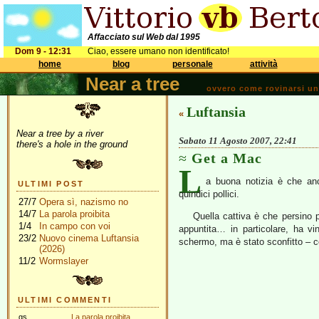
Affacciato sul Web dal 1995
Dom 9 - 12:31
Ciao, essere umano non identificato!
home
blog
personale
attività
Near a tree
ovvero come rovinarsi una 
Luftansia
«
Near a tree by a river
Sabato 11 Agosto 2007, 22:41
there's a hole in the ground
Get a Mac
L
a buona notizia è che a
ULTIMI POST
quindici pollici.
27/7
Opera sì, nazismo no
14/7
La parola proibita
Quella cattiva è che persino p
1/4
In campo con voi
appuntita… in particolare, ha vin
23/2
Nuovo cinema Luftansia
schermo, ma è stato sconfitto – c
(2026)
11/2
Wormslayer
ULTIMI COMMENTI
gs
La parola proibita