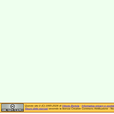
Questo sito è (C) 1995-2026 di
Vittorio Bertola
-
Informativa privacy e cooki
Alcuni diritti riservati
secondo la licenza Creative Commons Attribuzione - No