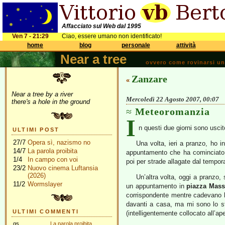
Affacciato sul Web dal 1995
Ven 7 - 21:29
Ciao, essere umano non identificato!
home
blog
personale
attività
Near a tree
ovvero come rovinarsi una 
Zanzare
«
Near a tree by a river
Mercoledì 22 Agosto 2007, 00:07
there's a hole in the ground
Meteoromanzia
I
n questi due giorni sono uscit
ULTIMI POST
27/7
Opera sì, nazismo no
Una volta, ieri a pranzo, ho i
14/7
La parola proibita
appuntamento che ha cominciato a
1/4
In campo con voi
poi per strade allagate dal tempor
23/2
Nuovo cinema Luftansia
(2026)
Un’altra volta, oggi a pranzo,
11/2
Wormslayer
un appuntamento in
piazza Mas
corrispondente mentre cadevano l
davanti a casa, ma mi sono lo st
ULTIMI COMMENTI
(intelligentemente collocato all’ap
gs
La parola proibita