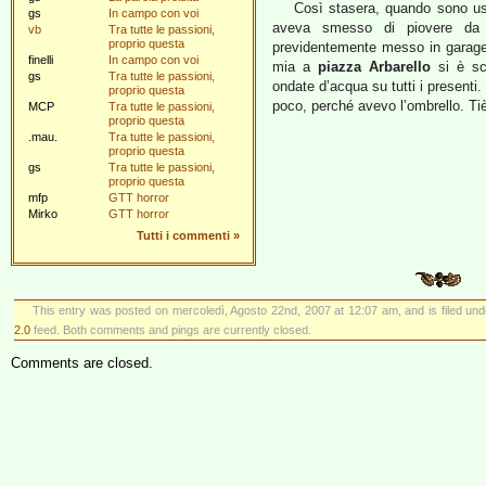
Così stasera, quando sono usc
gs
In campo con voi
aveva smesso di piovere da
vb
Tra tutte le passioni,
proprio questa
previdentemente messo in garage.
finelli
In campo con voi
mia a
piazza Arbarello
si è sca
gs
Tra tutte le passioni,
ondate d’acqua su tutti i present
proprio questa
poco, perché avevo l’ombrello. Ti
MCP
Tra tutte le passioni,
proprio questa
.mau.
Tra tutte le passioni,
proprio questa
gs
Tra tutte le passioni,
proprio questa
mfp
GTT horror
Mirko
GTT horror
Tutti i commenti
»
This entry was posted on mercoledì, Agosto 22nd, 2007 at 12:07 am, and is filed un
2.0
feed. Both comments and pings are currently closed.
Comments are closed.