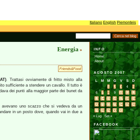
Italiano
English
Piemonteis
Energia
INFO
»
:Home:
:About:
Friends&Food
AGOSTO 2007
AT)
. Trattasi ovviamente di fritto misto alla
L
M
M
G
V
S
D
to sufficiente a stendere un cavallo. Il tutto è
1
2
3
4
5
 dava dei punti alla maggior parte dei bunet da
6
7
8
9
10
11
12
13
14
15
16
17
18
19
20
21
22
23
24
25
26
si, e avevano uno scazzo che si vedeva da un
27
28
29
30
31
 andare in un posto dove, quando vai in due a
« Lug
Set »
FACEBOOK