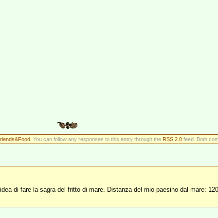
riends&Food
. You can follow any responses to this entry through the
RSS 2.0
feed. Both com
idea di fare la sagra del fritto di mare. Distanza del mio paesino dal mare: 12