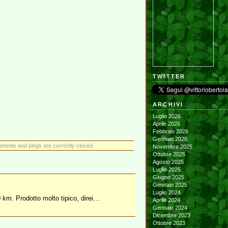
TWITTER
ARCHIVI
Luglio 2026
Aprile 2026
Febbraio 2026
Gennaio 2026
ments and pings are currently closed.
Novembre 2025
Ottobre 2025
Agosto 2025
Luglio 2025
Giugno 2025
Gennaio 2025
Luglio 2024
0 km. Prodotto molto tipico, direi…
Aprile 2024
Gennaio 2024
Dicembre 2023
Ottobre 2023