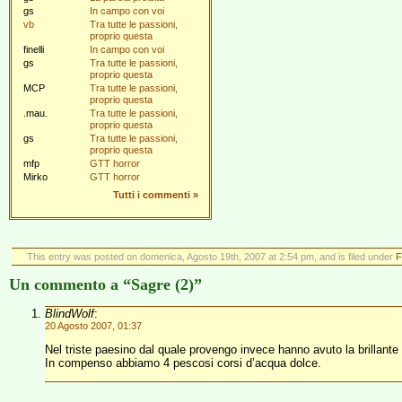
gs
In campo con voi
vb
Tra tutte le passioni,
proprio questa
finelli
In campo con voi
gs
Tra tutte le passioni,
proprio questa
MCP
Tra tutte le passioni,
proprio questa
.mau.
Tra tutte le passioni,
proprio questa
gs
Tra tutte le passioni,
proprio questa
mfp
GTT horror
Mirko
GTT horror
Tutti i commenti
»
This entry was posted on domenica, Agosto 19th, 2007 at 2:54 pm, and is filed under
F
Un commento a “Sagre (2)”
BlindWolf
:
20 Agosto 2007, 01:37
Nel triste paesino dal quale provengo invece hanno avuto la brillante 
In compenso abbiamo 4 pescosi corsi d’acqua dolce.