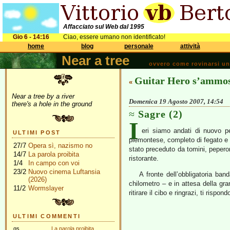
Affacciato sul Web dal 1995
Gio 6 - 14:16
Ciao, essere umano non identificato!
home
blog
personale
attività
Near a tree
ovvero come rovinarsi una 
Guitar Hero s’ammosc
«
Near a tree by a river
Domenica 19 Agosto 2007, 14:54
there's a hole in the ground
Sagre (2)
I
eri siamo andati di nuovo pe
ULTIMI POST
piemontese, completo di fegato e ce
27/7
Opera sì, nazismo no
stato preceduto da tomini, pepero
14/7
La parola proibita
ristorante.
1/4
In campo con voi
23/2
Nuovo cinema Luftansia
A fronte dell’obbligatoria ba
(2026)
chilometro – e in attesa della gr
11/2
Wormslayer
ritirare il cibo e ringrazi, ti rispo
ULTIMI COMMENTI
gs
La parola proibita