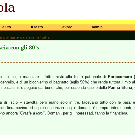
aiuto
il resto
lavoro
admin
brillante carriera in Italia
ia con gli 80’s
r colline, a mangiare il fritto misto alla festa patronale di
Portacomaro (
rvello, e di un bicchierino di bagnetto (aglio 50%) che rende tuttora il mio ali
ni e salumi, e seguito dal bunet che, pur essendo quello della
Panna Elena
,
nda di liscio – stavolta però erano solo in tre, facevano tutto con le ba
ande fiera bovina ed equina che inizia oggi o domani, è sempre interessante
ndono ancora
“Grazie a loro!”
. Domani, per gli interessati, fanno la finanziera.