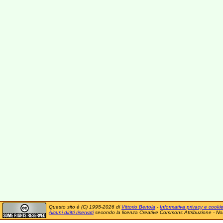
Questo sito è (C) 1995-2026 di
Vittorio Bertola
-
Informativa privacy e cooki
Alcuni diritti riservati
secondo la licenza Creative Commons Attribuzione - No