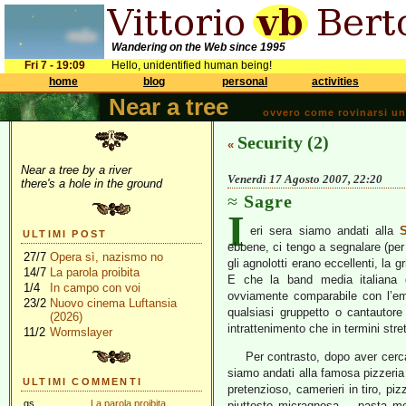
Wandering on the Web since 1995
Fri 7 - 19:09
Hello, unidentified human being!
home
blog
personal
activities
Near a tree
ovvero come rovinarsi una 
Security (2)
«
Near a tree by a river
Venerdì 17 Agosto 2007, 22:20
there's a hole in the ground
Sagre
I
eri sera siamo andati alla
S
ULTIMI POST
ebbene, ci tengo a segnalare (per 
27/7
Opera sì, nazismo no
gli agnolotti erano eccellenti, la 
14/7
La parola proibita
E che la band media italiana d
1/4
In campo con voi
ovviamente comparabile con l’em
23/2
Nuovo cinema Luftansia
qualsiasi gruppetto o cantautore
(2026)
intrattenimento che in termini st
11/2
Wormslayer
Per contrasto, dopo aver cerca
siamo andati alla famosa pizzeri
ULTIMI COMMENTI
pretenzioso, camerieri in tiro, p
gs
La parola proibita
piuttosto micragnosa -, pasta med