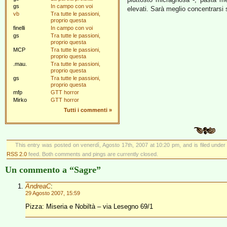
gs
In campo con voi
elevati. Sarà meglio concentrarsi 
vb
Tra tutte le passioni,
proprio questa
finelli
In campo con voi
gs
Tra tutte le passioni,
proprio questa
MCP
Tra tutte le passioni,
proprio questa
.mau.
Tra tutte le passioni,
proprio questa
gs
Tra tutte le passioni,
proprio questa
mfp
GTT horror
Mirko
GTT horror
Tutti i commenti
»
This entry was posted on venerdì, Agosto 17th, 2007 at 10:20 pm, and is filed unde
RSS 2.0
feed. Both comments and pings are currently closed.
Un commento a “Sagre”
AndreaC
:
29 Agosto 2007, 15:59
Pizza: Miseria e Nobiltà – via Lesegno 69/1