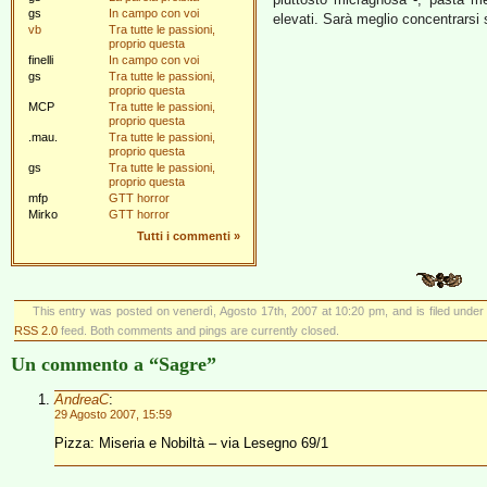
gs
In campo con voi
elevati. Sarà meglio concentrarsi 
vb
Tra tutte le passioni,
proprio questa
finelli
In campo con voi
gs
Tra tutte le passioni,
proprio questa
MCP
Tra tutte le passioni,
proprio questa
.mau.
Tra tutte le passioni,
proprio questa
gs
Tra tutte le passioni,
proprio questa
mfp
GTT horror
Mirko
GTT horror
Tutti i commenti
»
This entry was posted on venerdì, Agosto 17th, 2007 at 10:20 pm, and is filed unde
RSS 2.0
feed. Both comments and pings are currently closed.
Un commento a “Sagre”
AndreaC
:
29 Agosto 2007, 15:59
Pizza: Miseria e Nobiltà – via Lesegno 69/1