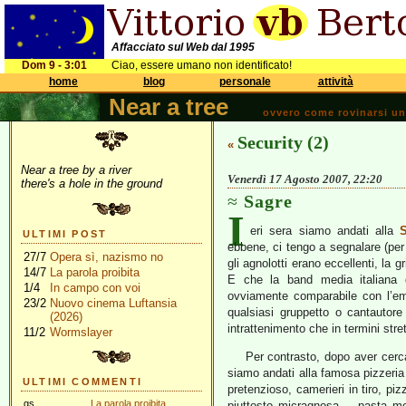
Affacciato sul Web dal 1995
Dom 9 - 3:01
Ciao, essere umano non identificato!
home
blog
personale
attività
Near a tree
ovvero come rovinarsi una 
Security (2)
«
Near a tree by a river
Venerdì 17 Agosto 2007, 22:20
there's a hole in the ground
Sagre
I
eri sera siamo andati alla
S
ULTIMI POST
ebbene, ci tengo a segnalare (per 
27/7
Opera sì, nazismo no
gli agnolotti erano eccellenti, la 
14/7
La parola proibita
E che la band media italiana d
1/4
In campo con voi
ovviamente comparabile con l’em
23/2
Nuovo cinema Luftansia
qualsiasi gruppetto o cantautore
(2026)
intrattenimento che in termini st
11/2
Wormslayer
Per contrasto, dopo aver cerca
siamo andati alla famosa pizzeri
ULTIMI COMMENTI
pretenzioso, camerieri in tiro, p
gs
La parola proibita
piuttosto micragnosa -, pasta med