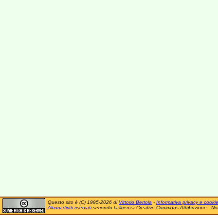
Questo sito è (C) 1995-2026 di
Vittorio Bertola
-
Informativa privacy e cooki
Alcuni diritti riservati
secondo la licenza Creative Commons Attribuzione - No