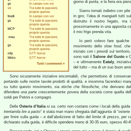
giorno di punta, e la fiera era pi
gs
In campo con voi
vb
Tra tutte le passioni,
Siamo tornati indietro con pile
proprio questa
in giro; l’idea di mangiarli tutti
finelli
In campo con voi
gs
Tra tutte le passioni,
distrutto il nostro fegato, ma 
proprio questa
prossimamente in una apposita cen
MCP
Tra tutte le passioni,
il mio frigo prenda vita.
proprio questa
.mau.
Tra tutte le passioni,
Io però volevo fare qualche 
proprio questa
gs
Tra tutte le passioni,
movimento dello
slow food
, che
proprio questa
iniziato con i presidi sul territor
mfp
GTT horror
sono nati il
Salone del Gusto
e 
Mirko
GTT horror
– e ultimamente
Eataly
, iniziat
Tutti i commenti
»
del tutto – ma di un suo buon amic
Sono sicuramente iniziative encomiabili, che permettono di conservare
portando sulle nostre tavole prodotti di qualità, e insomma facendoci man
su tutto questo movimento, sia etiche che filosofiche, che derivano dall
difendere una parte crescentemente povera della società come quella del
soldi per Petrini e compagni.
Delle
Osterie d’Italia
si sa: certo non costano come i locali della guid
trentamila lire a pasto”
è stata man mano sfregiata dall’aggiunta di “osterie
per finire sulla guida – e dall’abolizione di fatto del limite di prezzo, per
dichiarato sulla guida, è difficile spendere meno di 30-35 euro, spesso 40-4