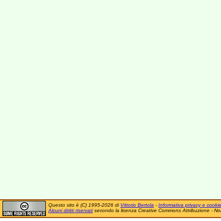
Questo sito è (C) 1995-2026 di
Vittorio Bertola
-
Informativa privacy e cooki
Alcuni diritti riservati
secondo la licenza Creative Commons Attribuzione - No