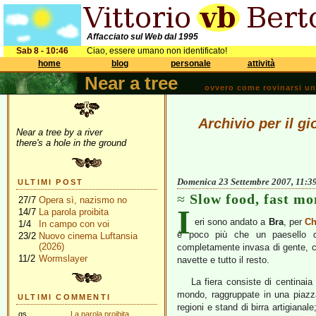
Affacciato sul Web dal 1995
Sab 8 - 10:46
Ciao, essere umano non identificato!
home
blog
personale
attività
Near a tree
ovvero come rovinarsi una 
Archivio per il g
Near a tree by a river
there's a hole in the ground
Domenica 23 Settembre 2007, 11:3
ULTIMI POST
Slow food, fast m
27/7
Opera sì, nazismo no
I
14/7
La parola proibita
eri sono andato a
Bra
, per
Ch
1/4
In campo con voi
è poco più che un paesello d
23/2
Nuovo cinema Luftansia
(2026)
completamente invasa di gente, con
11/2
Wormslayer
navette e tutto il resto.
La fiera consiste di centinaia
mondo, raggruppate in una piazza
ULTIMI COMMENTI
regioni e stand di birra artigianale
gs
La parola proibita