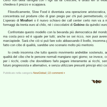
Certo non della famiglia con i figli da far crescere, e difatti ieri si v
chiedeva il prezzo e scappava.
Filosoficamente, Slow Food è diventata una operazione aristocratica, 
concentrata sul produrre cibo di gran pregio per chi può permetterselo, c
L’operaio di
Mirafiori
o il nuovo schiavo dei call center certo non va a m
formaggi da trenta euro al chilo, nè i cioccolatini di
Gobino
da quindici euro 
Confrontate questo modello con la bevanda più democratica del mond
ma costa poco ed è uguale per tutti; anche se sei ricco, non puoi avere
marciapiede. Sarà che ciò si può fare solo abbassando il livello, insomma 
fatto con cibo di qualità, sarebbe uno scenario molto più meritorio.
Io credo insomma che tutto questo movimento andrebbe sostenuto, anch
qualità del cibo che le persone normali mangiano ogni giorno; se invece, co
per i ricchi, credo che dovrebbero farlo pagare interamente ai ricchi, s
futuro progressista e alternativo, e senza utilizzare presunti principi etici c
Pubblicato nella categoria
NewGlobal
|
22 commenti »