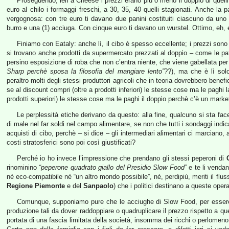
Proseguendo, ieri a Cheese i prezzi erano più o meno il doppio di quel
euro al chilo i formaggi freschi, a 30, 35, 40 quelli stagionati. Anche la 
vergognosa: con tre euro ti davano due panini costituiti ciascuno da u
burro e una (1) acciuga. Con cinque euro ti davano un wurstel. Ottimo, eh,
Finiamo con Eataly: anche lì, il cibo è spesso eccellente; i prezzi sono d
si trovano anche prodotti da supermercato prezzati al doppio – come le p
persino esposizione di roba che non c’entra niente, che viene gabellata per
Sharp perchè sposa la filosofia del mangiare lento”
??), ma che è lì sol
peraltro molti degli stessi produttori agricoli che in teoria dovrebbero ben
se al discount compri (oltre a prodotti inferiori) le stesse cose ma le paghi
prodotti superiori) le stesse cose ma le paghi il doppio perchè c’è un market
Le perplessità etiche derivano da questo: alla fine, qualcuno si sta fac
di male nel far soldi nel campo alimentare, se non che tutti i sondaggi indic
acquisti di cibo, perchè – si dice – gli intermediari alimentari ci marciano,
costi stratosferici sono poi così giustificati?
Perché io ho invece l’impressione che prendano gli stessi peperoni di
rinominino
“peperone quadrato giallo del Presidio Slow Food”
e te li vendan
nè eco-compatibile nè “un altro mondo possibile”, nè, perdipiù, meriti il flusso
Regione Piemonte
e del
Sanpaolo
) che i politici destinano a queste opera
Comunque, supponiamo pure che le acciughe di Slow Food, per essere
produzione tali da dover raddoppiare o quadruplicare il prezzo rispetto a qu
portata di una fascia limitata della società, insomma dei ricchi o perlomeno