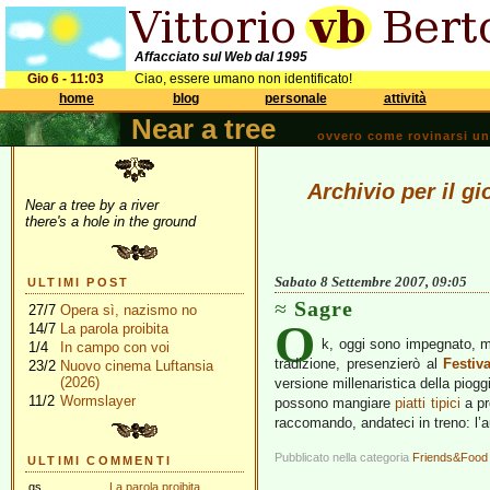
Affacciato sul Web dal 1995
Gio 6 - 11:03
Ciao, essere umano non identificato!
home
blog
personale
attività
Near a tree
ovvero come rovinarsi una 
Archivio per il g
Near a tree by a river
there's a hole in the ground
Sabato 8 Settembre 2007, 09:05
ULTIMI POST
Sagre
27/7
Opera sì, nazismo no
O
14/7
La parola proibita
k, oggi sono impegnato, 
1/4
In campo con voi
tradizione, presenzierò al
Festiv
23/2
Nuovo cinema Luftansia
(2026)
versione millenaristica della piogg
11/2
Wormslayer
possono mangiare
piatti tipici
a pr
raccomando, andateci in treno: l’a
Pubblicato nella categoria
Friends&Food
ULTIMI COMMENTI
gs
La parola proibita