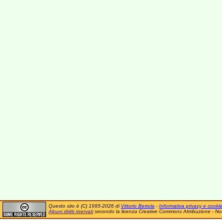
Questo sito è (C) 1995-2026 di
Vittorio Bertola
-
Informativa privacy e cooki
Alcuni diritti riservati
secondo la licenza Creative Commons Attribuzione - No