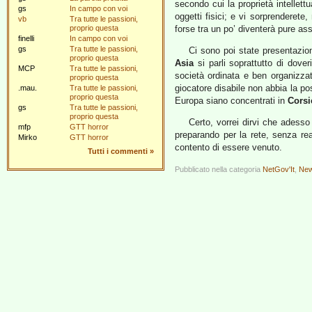
secondo cui la proprietà intellettu
gs
In campo con voi
oggetti fisici; e vi sorprenderet
vb
Tra tutte le passioni,
proprio questa
forse tra un po’ diventerà pure as
finelli
In campo con voi
gs
Tra tutte le passioni,
Ci sono poi state presentazio
proprio questa
Asia
si parli soprattutto di dover
MCP
Tra tutte le passioni,
società ordinata e ben organizzat
proprio questa
giocatore disabile non abbia la po
.mau.
Tra tutte le passioni,
proprio questa
Europa siano concentrati in
Corsi
gs
Tra tutte le passioni,
proprio questa
Certo, vorrei dirvi che adesso
mfp
GTT horror
preparando per la rete, senza rea
Mirko
GTT horror
contento di essere venuto.
Tutti i commenti
»
Pubblicato nella categoria
NetGov'It
,
New