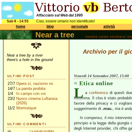
Affacciato sul Web dal 1995
Sab 8 - 14:55
Ciao, essere umano non identificato!
home
blog
personale
attività
Near a tree
ovvero come rovinarsi una 
Archivio per il g
Near a tree by a river
there's a hole in the ground
Venerdì 14 Settembre 2007, 15:00
ULTIMI POST
Etica online
27/7
Opera sì, nazismo no
L
14/7
La parola proibita
a
conferenza
di questi due
1/4
In campo con voi
insomma. Il clou è stato probabil
23/2
Nuovo cinema Luftansia
(2026)
favore della privacy e ci voglian
11/2
Wormslayer
suggerimento di
.mau.
, ma è anda
In compenso, il mio intervento 
principio e la legge della giungla 
ULTIMI COMMENTI
degli Internet provider, chi offre
gs
La parola proibita