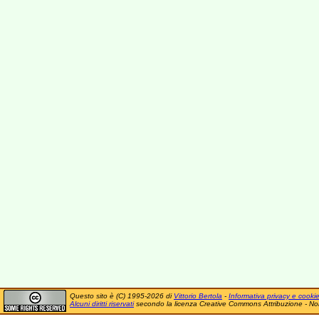
Questo sito è (C) 1995-2026 di
Vittorio Bertola
-
Informativa privacy e cooki
Alcuni diritti riservati
secondo la licenza Creative Commons Attribuzione - No