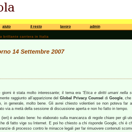
aiuto
il resto
lavoro
admin
brillante carriera in Italia
iorno 14 Settembre 2007
 giorni è stata molto interessante; il tema era
“Etica e diritti umani nella 
mente raggiunto all’apparizione del
Global Privacy Counsel
di
Google
, che
o, in generale, molto bene. Gli avrei chiesto volentieri se non poteva far 
to via a metà della sessione di discussione aperta e non ho fatto in tempo.
(ieri) è andato bene: ho elaborato sulla mancanza di regole chiare per gli utent
che di fatto vige su Internet. E poi ho chiesto a chi risponde Google, chi è che
 garanzie di processo contro le minacce legali per far rimuovere contenuti scomo