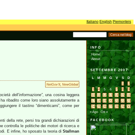
Italiano
English
Piemonteis
INFO
:Home:
:About:
SETTEMBRE 2007
L
M
M
G
V
S
D
1
2
NetGov'It
,
NewGlobal
3
4
5
6
7
8
9
società dell’informazione”
, una cosina leggera
10
11
12
13
14
15
16
 ha ribadito come loro siano assolutamente a
17
18
19
20
21
22
23
aggiungere il tastino “dimenticami”, come per
24
25
26
27
28
29
30
« Ago
Ott »
i della rete, persi tra grandi dichiarazioni di
FACEBOOK
 controlla le politiche dei motori di ricerca e
di. E infine, ho sposato la teoria di
Stallman