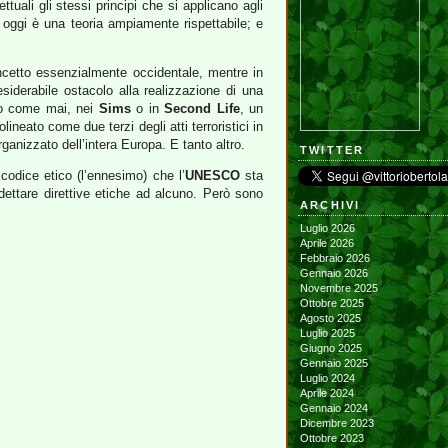
ttuali gli stessi principi che si applicano agli
 oggi è una teoria ampiamente rispettabile; e
ncetto essenzialmente occidentale, mentre in
esiderabile ostacolo alla realizzazione di una
ndo come mai, nei
Sims
o in
Second Life
, un
lineato come due terzi degli atti terroristici in
rganizzato dell’intera Europa. E tanto altro.
TWITTER
 codice etico (l’ennesimo) che l’
UNESCO
sta
dettare direttive etiche ad alcuno. Però sono
ARCHIVI
Luglio 2026
Aprile 2026
Febbraio 2026
Gennaio 2026
Novembre 2025
Ottobre 2025
Agosto 2025
Luglio 2025
Giugno 2025
Gennaio 2025
Luglio 2024
Aprile 2024
Gennaio 2024
Dicembre 2023
Ottobre 2023