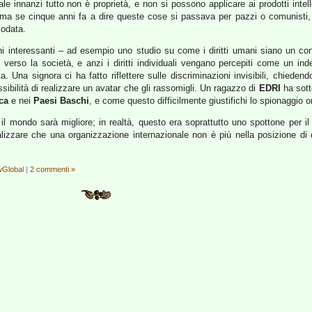
ale innanzi tutto non è proprietà, e non si possono applicare ai prodotti intelle
e, ma se cinque anni fa a dire queste cose si passava per pazzi o comunisti,
sodata.
ni interessanti – ad esempio uno studio su come i diritti umani siano un co
i verso la società, e anzi i diritti individuali vengano percepiti come un ind
a. Una signora ci ha fatto riflettere sulle discriminazioni invisibili, chiede
ssibilità di realizzare un avatar che gli rassomigli. Un ragazzo di
EDRI
ha sotto
ca
e nei
Paesi Baschi
, e come questo difficilmente giustifichi lo spionaggio o
 il mondo sarà migliore; in realtà, questo era soprattutto uno spottone per il
lizzare che una organizzazione internazionale non è più nella posizione di 
Global
|
2 commenti »