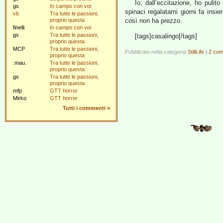
Io, dall’eccitazione, ho pulit
gs
In campo con voi
spinaci regalatami giorni fa insi
vb
Tra tutte le passioni,
proprio questa
così non ha prezzo.
finelli
In campo con voi
gs
Tra tutte le passioni,
[tags]casalingo[/tags]
proprio questa
MCP
Tra tutte le passioni,
Pubblicato nella categoria
StillLife
|
2 com
proprio questa
.mau.
Tra tutte le passioni,
proprio questa
gs
Tra tutte le passioni,
proprio questa
mfp
GTT horror
Mirko
GTT horror
Tutti i commenti
»