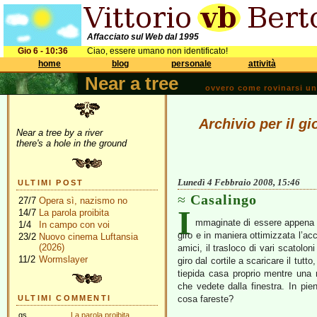
Affacciato sul Web dal 1995
Gio 6 - 10:36
Ciao, essere umano non identificato!
home
blog
personale
attività
Near a tree
ovvero come rovinarsi una 
Archivio per il g
Near a tree by a river
there's a hole in the ground
Lunedì 4 Febbraio 2008, 15:46
ULTIMI POST
Casalingo
27/7
Opera sì, nazismo no
I
14/7
La parola proibita
mmaginate di essere appena ar
1/4
In campo con voi
giro e in maniera ottimizzata l’
23/2
Nuovo cinema Luftansia
(2026)
amici, il trasloco di vari scatoloni
11/2
Wormslayer
giro dal cortile a scaricare il tutt
tiepida casa proprio mentre una 
che vedete dalla finestra. In pie
ULTIMI COMMENTI
cosa fareste?
gs
La parola proibita