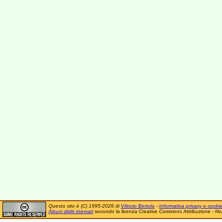
Questo sito è (C) 1995-2026 di
Vittorio Bertola
-
Informativa privacy e cooki
Alcuni diritti riservati
secondo la licenza Creative Commons Attribuzione - No