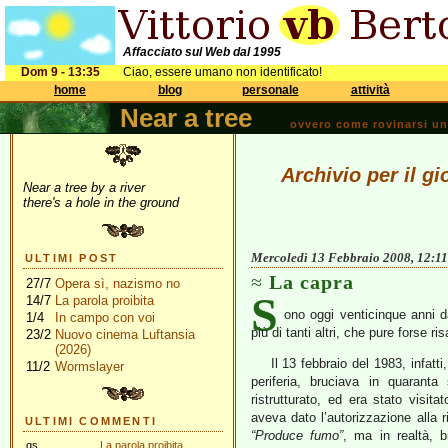
Affacciato sul Web dal 1995
Dom 9 - 13:35
Ciao, essere umano non identificato!
home
blog
personale
attività
Near a tree
ovvero come rovinarsi una 
Archivio per il g
Near a tree by a river
there's a hole in the ground
Mercoledì 13 Febbraio 2008, 12:11
ULTIMI POST
La capra
27/7
Opera sì, nazismo no
S
14/7
La parola proibita
ono oggi venticinque anni da
1/4
In campo con voi
più di tanti altri, che pure forse ri
23/2
Nuovo cinema Luftansia
(2026)
Il 13 febbraio del 1983, infat
11/2
Wormslayer
periferia, bruciava in quaranta
ristrutturato, ed era stato visi
aveva dato l’autorizzazione alla ri
ULTIMI COMMENTI
“Produce fumo”
, ma in realtà, b
gs
La parola proibita