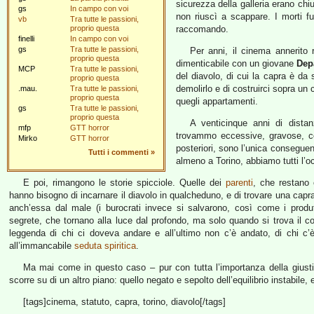
sicurezza della galleria erano chi
gs
In campo con voi
non riuscì a scappare. I morti f
vb
Tra tutte le passioni,
proprio questa
raccomando.
finelli
In campo con voi
gs
Tra tutte le passioni,
Per anni, il cinema annerito 
proprio questa
dimenticabile con un giovane
Dep
MCP
Tra tutte le passioni,
del diavolo, di cui la capra è d
proprio questa
demolirlo e di costruirci sopra un
.mau.
Tra tutte le passioni,
proprio questa
quegli appartamenti.
gs
Tra tutte le passioni,
proprio questa
A venticinque anni di distanz
mfp
GTT horror
trovammo eccessive, gravose, con
Mirko
GTT horror
posteriori, sono l’unica conseguen
Tutti i commenti
»
almeno a Torino, abbiamo tutti l’oc
E poi, rimangono le storie spicciole. Quelle dei
parenti
, che restano
hanno bisogno di incarnare il diavolo in qualcheduno, e di trovare una capr
anch’essa dal male (i burocrati invece si salvarono, così come i produ
segrete, che tornano alla luce dal profondo, ma solo quando si trova il c
leggenda di chi ci doveva andare e all’ultimo non c’è andato, di chi c’
all’immancabile
seduta spiritica
.
Ma mai come in questo caso – pur con tutta l’importanza della giusti
scorre su di un altro piano: quello negato e sepolto dell’equilibrio instabile
[tags]cinema, statuto, capra, torino, diavolo[/tags]