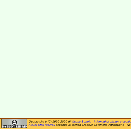
Questo sito è (C) 1995-2026 di
Vittorio Bertola
-
Informativa privacy e cooki
Alcuni diritti riservati
secondo la licenza Creative Commons Attribuzione - No