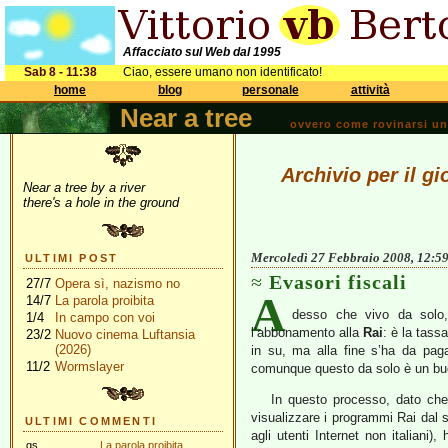
Affacciato sul Web dal 1995
Sab 8 - 11:38
Ciao, essere umano non identificato!
home
blog
personale
attività
Near a tree
ovvero come rovinarsi una 
Archivio per il g
Near a tree by a river
there's a hole in the ground
Mercoledì 27 Febbraio 2008, 12:5
ULTIMI POST
Evasori fiscali
27/7
Opera sì, nazismo no
A
14/7
La parola proibita
desso che vivo da solo, 
1/4
In campo con voi
l’abbonamento alla
Rai
: è la tass
23/2
Nuovo cinema Luftansia
(2026)
in su, ma alla fine s’ha da paga
11/2
Wormslayer
comunque questo da solo è un bu
In questo processo, dato ch
visualizzare i programmi Rai dal 
ULTIMI COMMENTI
agli utenti Internet non italiani)
gs
La parola proibita