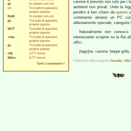
canone è previsto non solo per i te
gs
In campo con voi
ambienti non privati. Unite la le
vb
Tra tutte le passioni,
proprio questa
peraltro è ben chiaro da
questa p
finelli
In campo con voi
contenente almeno un PC con
gs
Tra tutte le passioni,
abbonamento speciale, categoria D,
proprio questa
MCP
Tra tutte le passioni,
Naturalmente non conosco 
proprio questa
interessante scoprire se la Rai a
.mau.
Tra tutte le passioni,
proprio questa
uffici…
gs
Tra tutte le passioni,
proprio questa
[tags]rai, canone, beppe grillo,
mfp
GTT horror
Mirko
GTT horror
Pubblicato nella categoria
Itaaaalia
,
StillL
Tutti i commenti
»