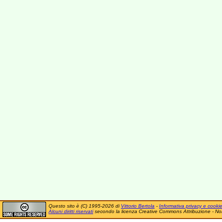
Questo sito è (C) 1995-2026 di
Vittorio Bertola
-
Informativa privacy e cooki
Alcuni diritti riservati
secondo la licenza Creative Commons Attribuzione - No