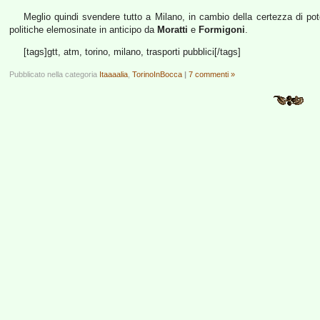
Meglio quindi svendere tutto a Milano, in cambio della certezza di po
politiche elemosinate in anticipo da
Moratti
e
Formigoni
.
[tags]gtt, atm, torino, milano, trasporti pubblici[/tags]
Pubblicato nella categoria
Itaaaalia
,
TorinoInBocca
|
7 commenti »