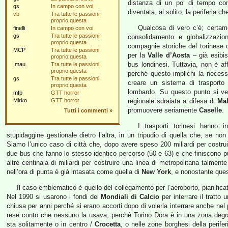
distanza di un po’ di tempo co
gs
In campo con voi
diventata, al solito, la periferia c
vb
Tra tutte le passioni,
proprio questa
Qualcosa di vero c’è; certam
finelli
In campo con voi
gs
Tra tutte le passioni,
consolidamento e globalizzazi
proprio questa
compagnie storiche del torines
MCP
Tra tutte le passioni,
per la
Valle d’Aosta
– già esibi
proprio questa
bus londinesi. Tuttavia, non è af
.mau.
Tra tutte le passioni,
proprio questa
perché questo implichi la neces
gs
Tra tutte le passioni,
creare un sistema di trasporto
proprio questa
lombardo. Su questo punto si ve
mfp
GTT horror
Mirko
GTT horror
regionale sdraiata a difesa di
Ma
promuovere seriamente
Caselle
.
Tutti i commenti
»
I trasporti torinesi hanno i
stupidaggine gestionale dietro l’altra, in un tripudio di quella che, se 
Siamo l’unico caso di città che, dopo avere speso 200 miliardi per costrui
due bus che fanno lo stesso identico percorso (50 e 63) e che finiscono pu
altre centinaia di miliardi per costruire una linea di metropolitana talmen
nell’ora di punta è già intasata come quella di
New York
, e nonostante ques
Il caso emblematico è quello del collegamento per l’aeroporto, pianifica
Nel 1990 si usarono i fondi dei
Mondiali di Calcio
per interrare il tratto
chiusa per anni perché si erano accorti dopo di volerla interrare anche ne
rese conto che nessuno la usava, perchè Torino Dora è in una zona degrad
sta solitamente o in centro /
Crocetta
, o nelle zone borghesi della perifer