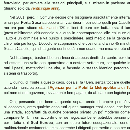
ferroviario, per arrivare alle stazioni principali, e si misero in paziente
(durano solo da
venticinque anni
).
Nel 2001, però, il Comune decise che bisognava assolutamente interrar
binari per
Porta Susa
sarebbero arrivati dieci metri sotto quelli per Case
ma ora pare stiano
stanziando
130 milioni di euro per buttare via il t
(presumibilmente chiudendolo alle auto in contemporanea alle chiusure gi
l’auto è un criminale e va punito a prescindere, anzi meglio se la gente n
chilometri più lungo. Dopodiché scopriranno che così ci andranno 45 minuti pe
Susa a Caselle, quindi la gente continuerà a non usarlo; ma mica vorrete c
Nel frattempo, basterebbe una linea di autobus diretti dal centro per eli
ad esserci una volta ogni quaresima e a costare sette euro, per qualche i
tutti i paesi, mettendoci una vita, e facendo lo stesso identico percorso
sistemi di trasporto).
E quindi, di fronte a questo caos, cosa si fa? Beh, senza toccare quell
azienda municipalizzata, l’
Agenzia per la Mobilità Metropolitana di T
poltrone di sottogoverno, ovviamente ben pagate, da affidare con logiche po
Ora, pensando per bene a quanto sopra, credo di capire perché vo
all’economia, entro qualche anno tutti questi manager così capaci che ha
una strada, sopraffatti da qualche operatore privato un po’ moderno come 
comprare GTT, in un accordo che, se negoziato bene, potrebbe persino pr
per l’
Italia
e il
Sud Europa
, con un sicuro futuro occupazionale: sono
multinazionale ovviamente selezionerebbe i dirigenti per merito e non per a