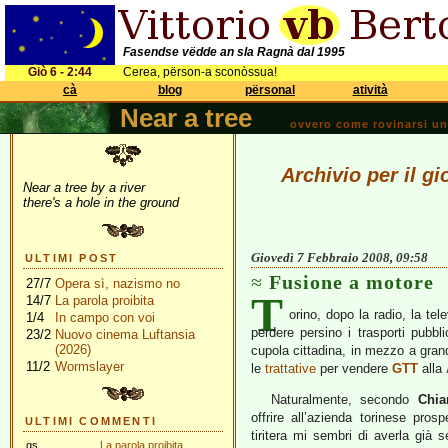
Fasendse vëdde an sla Ragnà dal 1995
Giò 6 - 2:44
Cerea, përson-a sconòssua!
cà
blog
përsonal
atività
Near a tree
ovvero come rovinarsi una 
Archivio per il g
Near a tree by a river
there's a hole in the ground
Giovedì 7 Febbraio 2008, 09:58
ULTIMI POST
Fusione a motore
27/7
Opera sì, nazismo no
T
14/7
La parola proibita
orino, dopo la radio, la te
1/4
In campo con voi
perdere persino i trasporti pubbli
23/2
Nuovo cinema Luftansia
(2026)
cupola cittadina, in mezzo a grand
11/2
Wormslayer
le
trattative
per vendere
GTT
alla
Naturalmente, secondo
Chia
offrire all’azienda torinese pro
ULTIMI COMMENTI
tiritera mi sembri di averla già 
gs
La parola proibita