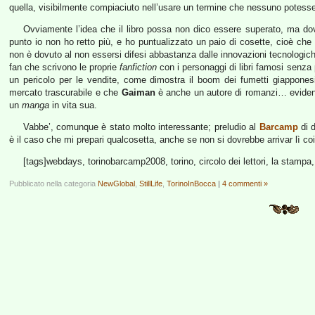
quella, visibilmente compiaciuto nell’usare un termine che nessuno potesse
Ovviamente l’idea che il libro possa non dico essere superato, ma dov
punto io non ho retto più, e ho puntualizzato un paio di cosette, cioè che 
non è dovuto al non essersi difesi abbastanza dalle innovazioni tecnologiche,
fan che scrivono le proprie
fanfiction
con i personaggi di libri famosi senza p
un pericolo per le vendite, come dimostra il boom dei fumetti giapponesi
mercato trascurabile e che
Gaiman
è anche un autore di romanzi… evident
un
manga
in vita sua.
Vabbe’, comunque è stato molto interessante; preludio al
Barcamp
di d
è il caso che mi prepari qualcosetta, anche se non si dovrebbe arrivar lì coi
[tags]webdays, torinobarcamp2008, torino, circolo dei lettori, la stampa, g
Pubblicato nella categoria
NewGlobal
,
StillLife
,
TorinoInBocca
|
4 commenti »