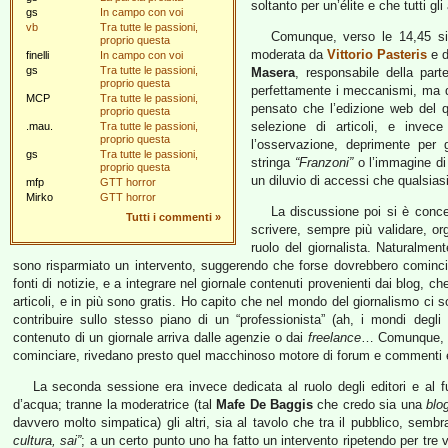
soltanto per un’élite e che tutti gli 
gs
In campo con voi
vb
Tra tutte le passioni,
Comunque, verso le 14,45 si 
proprio questa
moderata da
Vittorio Pasteris
e d
finelli
In campo con voi
gs
Tra tutte le passioni,
Masera
, responsabile della part
proprio questa
perfettamente i meccanismi, ma d
MCP
Tra tutte le passioni,
pensato che l’edizione web del q
proprio questa
selezione di articoli, e invec
.mau.
Tra tutte le passioni,
proprio questa
l’osservazione, deprimente per g
gs
Tra tutte le passioni,
stringa
“Franzoni”
o l’immagine di
proprio questa
un diluvio di accessi che qualsias
mfp
GTT horror
Mirko
GTT horror
La discussione poi si è conce
Tutti i commenti
»
scrivere, sempre più validare, o
ruolo del giornalista. Naturalme
sono risparmiato un intervento, suggerendo che forse dovrebbero comincia
fonti di notizie, e a integrare nel giornale contenuti provenienti dai blog, 
articoli, e in più sono gratis. Ho capito che nel mondo del giornalismo ci s
contribuire sullo stesso piano di un “professionista” (ah, i mondi degli
contenuto di un giornale arriva dalle agenzie o dai
freelance
… Comunque, l’
cominciare, rivedano presto quel macchinoso motore di forum e commenti e 
La seconda sessione era invece dedicata al ruolo degli editori e al fut
d’acqua; tranne la moderatrice (tal
Mafe De Baggis
che credo sia una
blo
davvero molto simpatica) gli altri, sia al tavolo che tra il pubblico, sem
cultura, sai”
; a un certo punto uno ha fatto un intervento ripetendo per tr