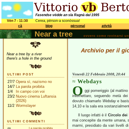
Fasendse vëdde an sla Ragnà dal 1995
Vën 7 - 11:30
Cerea, përson-a sconòssua!
cà
blog
përsonal
atività
Near a tree
ovvero come rovinarsi una 
Archivio per il g
Near a tree by a river
there's a hole in the ground
Venerdì 22 Febbraio 2008, 20:44
ULTIMI POST
Webdays
27/7
Opera sì, nazismo no
O
14/7
La parola proibita
ggi pomeriggio (al mattin
1/4
In campo con voi
internettaro, seguendo metà de
23/2
Nuovo cinema Luftansia
(2026)
dovuto chiamarlo
Webday
e basta
11/2
Wormslayer
14,10 e la sala era sostanzialment
Il luogo infatti è il
Circolo dei 
mai concepite da mente umana, sit
ULTIMI COMMENTI
marmi, presidiato da vari livelli d
gs
La parola proibita