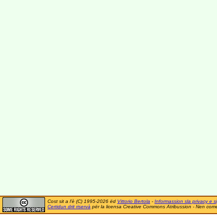
Cost sit a l'è (C) 1995-2026 ëd
Vittorio Bertola
-
Informassion sla privacy e si
Certidun drit riservà
për la licensa Creative Commons Atribussion - Nen comer