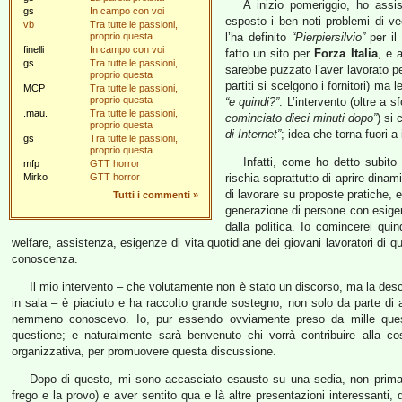
A inizio pomeriggio, ho assis
gs
In campo con voi
esposto i ben noti problemi di v
vb
Tra tutte le passioni,
proprio questa
l’ha definito
“Pierpiersilvio”
per il 
finelli
In campo con voi
fatto un sito per
Forza Italia
, e 
gs
Tra tutte le passioni,
sarebbe puzzato l’aver lavorato pe
proprio questa
partiti si scelgono i fornitori) ma 
MCP
Tra tutte le passioni,
proprio questa
“e quindi?”
. L’intervento (oltre a 
.mau.
Tra tutte le passioni,
cominciato dieci minuti dopo”
) si
proprio questa
di Internet”
; idea che torna fuori a
gs
Tra tutte le passioni,
proprio questa
Infatti, come ho detto subito
mfp
GTT horror
Mirko
GTT horror
rischia soprattutto di aprire dinam
di lavorare su proposte pratiche, 
Tutti i commenti
»
generazione di persone con esigenz
dalla politica. Io comincerei qu
welfare, assistenza, esigenze di vita quotidiane dei giovani lavoratori di
conoscenza.
Il mio intervento – che volutamente non è stato un discorso, ma la descri
in sala – è piaciuto e ha raccolto grande sostegno, non solo da parte d
nemmeno conoscevo. Io, pur essendo ovviamente preso da mille questio
questione; e naturalmente sarà benvenuto chi vorrà contribuire alla cos
organizzativa, per promuovere questa discussione.
Dopo di questo, mi sono accasciato esausto su una sedia, non prima
frego e la provo) e aver sentito qua e là altre presentazioni interessanti, 