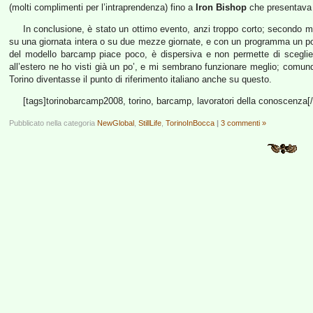
(molti complimenti per l’intraprendenza) fino a
Iron Bishop
che presentav
In conclusione, è stato un ottimo evento, anzi troppo corto; secondo me
su una giornata intera o su due mezze giornate, e con un programma un po
del modello barcamp piace poco, è dispersiva e non permette di sceglier
all’estero ne ho visti già un po’, e mi sembrano funzionare meglio; comunq
Torino diventasse il punto di riferimento italiano anche su questo.
[tags]torinobarcamp2008, torino, barcamp, lavoratori della conoscenza[/
Pubblicato nella categoria
NewGlobal
,
StillLife
,
TorinoInBocca
|
3 commenti »