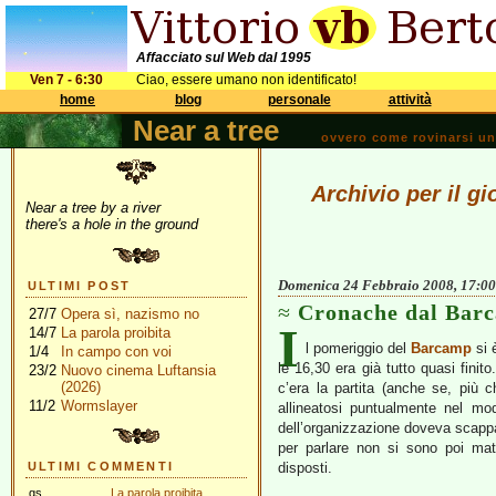
Affacciato sul Web dal 1995
Ven 7 - 6:30
Ciao, essere umano non identificato!
home
blog
personale
attività
Near a tree
ovvero come rovinarsi una 
Archivio per il g
Near a tree by a river
there's a hole in the ground
Domenica 24 Febbraio 2008, 17:00
ULTIMI POST
Cronache dal Barc
27/7
Opera sì, nazismo no
I
14/7
La parola proibita
l pomeriggio del
Barcamp
si 
1/4
In campo con voi
le 16,30 era già tutto quasi finit
23/2
Nuovo cinema Luftansia
(2026)
c’era la partita (anche se, più 
11/2
Wormslayer
allineatosi puntualmente nel mod
dell’organizzazione doveva scappar
per parlare non si sono poi mate
ULTIMI COMMENTI
disposti.
gs
La parola proibita