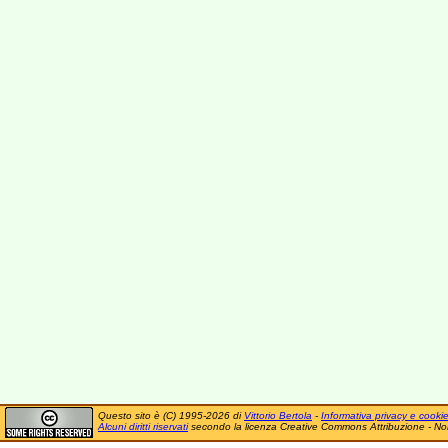
Questo sito è (C) 1995-2026 di
Vittorio Bertola
-
Informativa privacy e cooki
Alcuni diritti riservati
secondo la licenza Creative Commons Attribuzione - No