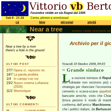
Fasendse vëdde an sla Ragnà dal 1995
Sab 8 - 21:16
Cerea, përson-a sconòssua!
cà
blog
përsonal
atività
Near a tree
ovvero come rovinarsi una 
Archivio per il g
Near a tree by a river
there's a hole in the ground
Venerdì 10 Ottobre 2008, 09:03
ULTIMI POST
Grande sindaco
27/7
Opera sì, nazismo no
L
14/7
La parola proibita
a sezione torinese di
Repu
1/4
In campo con voi
non sdraiate non esistono più)
23/2
Nuovo cinema Luftansia
(2026)
strategia per rilanciare l’econo
11/2
Wormslayer
cemento e scava-scava
appaltat
bancarie amiche, visto che Chi
(trova persino il modo di man
ULTIMI COMMENTI
conferma dell’amico
Marchionne
che i politici italiani, da
Berluscon
gs
La parola proibita