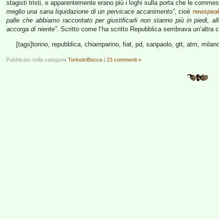
stagisti tristi, e apparentemente erano più i loghi sulla porta che le comm
meglio una sana liquidazione di un pervicace accanimento”
, cioè
newspea
palle che abbiamo raccontato per giustificarli non stanno più in piedi, a
accorga di niente”
. Scritto come l’ha scritto Repubblica sembrava un’altra 
[tags]torino, repubblica, chiamparino, fiat, pd, sanpaolo, gtt, atm, milano
Pubblicato nella categoria
TorinoInBocca
|
23 commenti »