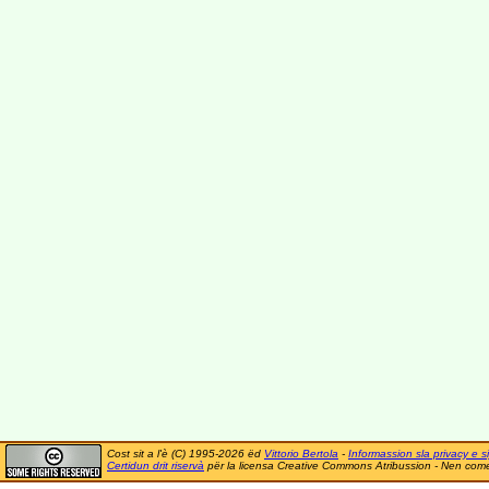
Cost sit a l'è (C) 1995-2026 ëd
Vittorio Bertola
-
Informassion sla privacy e si
Certidun drit riservà
për la licensa Creative Commons Atribussion - Nen comer