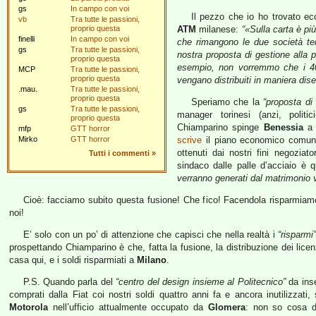
gs
In campo con voi
Il pezzo che io ho trovato ec
vb
Tra tutte le passioni,
proprio questa
ATM
milanese:
“«Sulla carta è più
finelli
In campo con voi
che rimangono le due società terri
gs
Tra tutte le passioni,
nostra proposta di gestione alla p
proprio questa
esempio, non vorremmo che i 40 
MCP
Tra tutte le passioni,
proprio questa
vengano distribuiti in maniera dis
.mau.
Tra tutte le passioni,
proprio questa
Speriamo che la
“proposta di 
gs
Tra tutte le passioni,
manager torinesi (anzi, politic
proprio questa
Chiamparino spinge
Benessia
a 
mfp
GTT horror
Mirko
GTT horror
scrive
il piano economico comuna
ottenuti dai nostri fini negoziat
Tutti i commenti
»
sindaco dalle palle d’acciaio è q
verranno generati dal matrimonio ve
Cioè: facciamo subito questa fusione! Che fico! Facendola risparmiamo
noi!
E’ solo con un po’ di attenzione che capisci che nella realtà i
“risparmi
prospettando Chiamparino è che, fatta la fusione, la distribuzione dei lic
casa qui, e i soldi risparmiati a
Milano
.
P.S. Quando parla del
“centro del design insieme al Politecnico”
da ins
comprati dalla Fiat coi nostri soldi quattro anni fa e ancora inutilizzat
Motorola
nell’ufficio attualmente occupato da
Glomera
: non so cosa d