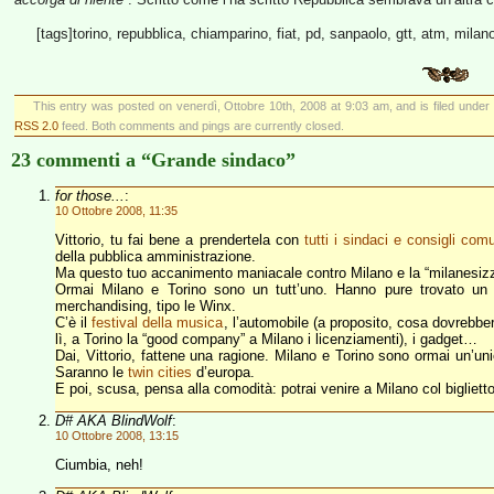
[tags]torino, repubblica, chiamparino, fiat, pd, sanpaolo, gtt, atm, milano
This entry was posted on venerdì, Ottobre 10th, 2008 at 9:03 am, and is filed under
RSS 2.0
feed. Both comments and pings are currently closed.
23 commenti a “Grande sindaco”
for those...
:
10 Ottobre 2008, 11:35
Vittorio, tu fai bene a prendertela con
tutti i sindaci e consigli co
della pubblica amministrazione.
Ma questo tuo accanimento maniacale contro Milano e la “milanesizza
Ormai Milano e Torino sono un tutt’uno. Hanno pure trovato u
merchandising, tipo le Winx.
C’è il
festival della musica
, l’automobile (a proposito, cosa dovrebbe
lì, a Torino la “good company” a Milano i licenziamenti), i gadget…
Dai, Vittorio, fattene una ragione. Milano e Torino sono ormai un’
Saranno le
twin cities
d’europa.
E poi, scusa, pensa alla comodità: potrai venire a Milano col bigliet
D# AKA BlindWolf
:
10 Ottobre 2008, 13:15
Ciumbia, neh!