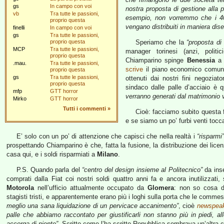
gs
In campo con voi
nostra proposta di gestione alla p
vb
Tra tutte le passioni,
esempio, non vorremmo che i 40 
proprio questa
vengano distribuiti in maniera dis
finelli
In campo con voi
gs
Tra tutte le passioni,
proprio questa
Speriamo che la
“proposta di 
MCP
Tra tutte le passioni,
manager torinesi (anzi, politic
proprio questa
Chiamparino spinge
Benessia
a 
.mau.
Tra tutte le passioni,
scrive
il piano economico comuna
proprio questa
gs
Tra tutte le passioni,
ottenuti dai nostri fini negoziat
proprio questa
sindaco dalle palle d’acciaio è q
mfp
GTT horror
verranno generati dal matrimonio ve
Mirko
GTT horror
Tutti i commenti
»
Cioè: facciamo subito questa 
e se siamo un po’ furbi venti tocc
E’ solo con un po’ di attenzione che capisci che nella realtà i
“risparmi
prospettando Chiamparino è che, fatta la fusione, la distribuzione dei lic
casa qui, e i soldi risparmiati a
Milano
.
P.S. Quando parla del
“centro del design insieme al Politecnico”
da ins
comprati dalla Fiat coi nostri soldi quattro anni fa e ancora inutilizzat
Motorola
nell’ufficio attualmente occupato da
Glomera
: non so cosa d
stagisti tristi, e apparentemente erano più i loghi sulla porta che le comm
meglio una sana liquidazione di un pervicace accanimento”
, cioè
newspea
palle che abbiamo raccontato per giustificarli non stanno più in piedi, a
accorga di niente”
. Scritto come l’ha scritto Repubblica sembrava un’altra 