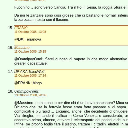
Fuochino… sono verso Candia. Tra il Po, il Sesia, la roggia Stura e 
Da noi le zanzare sono così grosse che ci bastano le normali inferria
la zanzara in testa con il flacone.
FRANK
:
11 Ottobre 2008, 13:08
@D#: Terranova
Massimo
:
11 Ottobre 2008, 15:15
@Ommipovr’om!: Sarei curioso di sapere in che modo alternativo 
creareil caosattuale.
D# AKA BlindWolf
:
11 Ottobre 2008, 17:24
@FRANK: bingo.
Ommipovr'om!
:
13 Ottobre 2008, 20:09
@Massimo: e chi sono io per dire chi è un bravo assessore? Mica son
Diciamo che, se la ferrovia fosse stata fatta passare al di sopra 
complicati e più rapidi… Diciamo, anche, che decidendo di chiudere 
Via Breglio, limitando il traffico in Corso Venezia e considerato,
occorreva prima, almeno, attivare il teletrasporto dei pedoni e dei bu
Infine, se proprio foglio fare il pistino, trattare i cittadini elettor