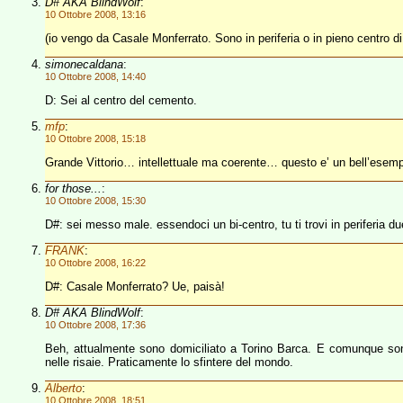
D# AKA BlindWolf
:
10 Ottobre 2008, 13:16
(io vengo da Casale Monferrato. Sono in periferia o in pieno centro d
simonecaldana
:
10 Ottobre 2008, 14:40
D: Sei al centro del cemento.
mfp
:
10 Ottobre 2008, 15:18
Grande Vittorio… intellettuale ma coerente… questo e’ un bell’esempio
for those...
:
10 Ottobre 2008, 15:30
D#: sei messo male. essendoci un bi-centro, tu ti trovi in periferia du
FRANK
:
10 Ottobre 2008, 16:22
D#: Casale Monferrato? Ue, paisà!
D# AKA BlindWolf
:
10 Ottobre 2008, 17:36
Beh, attualmente sono domiciliato a Torino Barca. E comunque son
nelle risaie. Praticamente lo sfintere del mondo.
Alberto
:
10 Ottobre 2008, 18:51