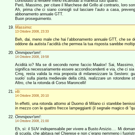
contribuito a rendere meno incavolati a manetta tutti quanti.
Però, Massimo, per citare il Marchese del Grillo al contrario, loro so
Ah, prima che ci siano consigli sul lasciare l’auto a casa, preve
abbonamento annuale GTT.
Buon proseguimento.
Massimo
:
13 Ottobre 2008, 23:33
Beh, dai, meno male che hai l’abbonamento annuale GTT, che se doves
oddone da autista l’acidità che permea la tua risposta sarebbe moltipl
Ommipovr'om!
:
14 Ottobre 2008, 19:58
Acidità io? Ma se di secondo nome faccio Maalox! Sai, Massimo, il f
significa necessariamente essere accondiscendenti e via, che ci sia
Cmq, resta valida la mia proposta di milanesizzare la Sestero: gua
suolo’ sulla pianta medievale della città, realizzare un rotondone ste
Altro, che la rotonda di Corso Maroncelli!
vb
:
14 Ottobre 2008, 20:10
In effetti, una rotonda attorno al Duomo di Milano ci starebbe beniss
in mezzo con le quattro frecce lampeggianti (il segnale magico di “qu
Ommipovr'om!
:
14 Ottobre 2008, 21:00
Eh, sì: il SUV indispensabile per vivere a Busto Arsizio…. Mi dom
di scuola, che abitava nel Chierese e non c’erano nemmeno i fuoris