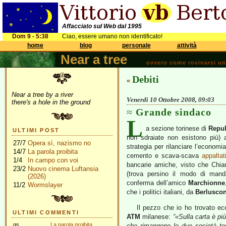
Affacciato sul Web dal 1995
Dom 9 - 5:38
Ciao, essere umano non identificato!
home
blog
personale
attività
Near a tree
ovvero come rovinarsi una 
Debiti
«
Near a tree by a river
Venerdì 10 Ottobre 2008, 09:03
there's a hole in the ground
Grande sindaco
L
a sezione torinese di
Repu
ULTIMI POST
non sdraiate non esistono più)
27/7
Opera sì, nazismo no
strategia per rilanciare l’econo
14/7
La parola proibita
cemento e scava-scava
appaltat
1/4
In campo con voi
bancarie amiche, visto che Chi
23/2
Nuovo cinema Luftansia
(trova persino il modo di man
(2026)
conferma dell’amico
Marchionne
11/2
Wormslayer
che i politici italiani, da
Berluscon
Il pezzo che io ho trovato ec
ULTIMI COMMENTI
ATM
milanese:
“«Sulla carta è più
gs
La parola proibita
che rimangono le due società terri