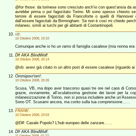
@for those: da torinese sono cresciuto anch’io con quest’ansia da a
avrebbe prima o poi fagocitato Torino. Mi sono spesso chiesto se 
terrore di essere fagocitati da Francoforte o quelli di Hannover
dall’essere fagocitati da Birmingham. Se non è così mi chiedo perché
milanesi, simili ai turchi per gli abitanti di Costantinopoli.
vb
:
10 Ottobre 2008, 19:10
Comunque anche io ho un ramo di famiglia casalese (mia nonna era di
D# AKA BlindWolf
:
10 Ottobre 2008, 20:14
@vb: avevi già citato in un altro post di essere casalese (riguardo ai
Ommipovr'om!
:
10 Ottobre 2008, 20:26
Scusa, VB, ma dopo aver trascorso quasi tre ore nel caos di Cors
grazie, ovviamente, all’oculatissima gestione dei lavori per la co
milanesizzazione di Torino, non si possa includere anche un’Asses
Sono OT. Scusami ancora, ma conto sulla tua comprensione……
FRANK
:
10 Ottobre 2008, 23:03
@D#: Casale Popolo? L’hub europeo delle zanzare……
D# AKA BlindWolf
:
11 Ottobre 2008, 01:27