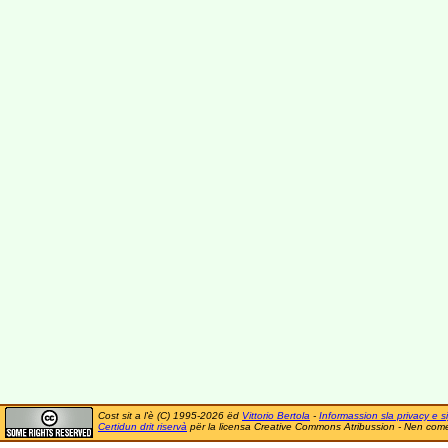
Cost sit a l'è (C) 1995-2026 ëd
Vittorio Bertola
-
Informassion sla privacy e si
Certidun drit riservà
për la licensa Creative Commons Atribussion - Nen comer