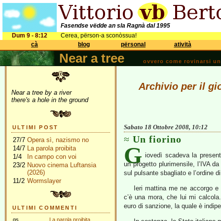
Fasendse vëdde an sla Ragnà dal 1995
Dum 9 - 8:12
Cerea, përson-a sconòssua!
cà
blog
përsonal
atività
Near a tree
ovvero come rovinarsi una 
Archivio per il g
Near a tree by a river
there's a hole in the ground
Sabato 18 Ottobre 2008, 10:12
ULTIMI POST
Un fiorino
27/7
Opera sì, nazismo no
G
14/7
La parola proibita
iovedì scadeva la present
1/4
In campo con voi
un progetto plurimensile, l’IVA d
23/2
Nuovo cinema Luftansia
(2026)
sul pulsante sbagliato e l’ordine 
11/2
Wormslayer
Ieri mattina me ne accorgo e 
c’è una mora, che lui mi calcola
euro di sanzione, la quale è indipe
ULTIMI COMMENTI
gs
La parola proibita