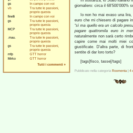
In sostanza, lo Stato italiano
gs
In campo con voi
giornaliero: circa il 68’500’000% 
vb
Tra tutte le passioni,
proprio questa
Io non ho mai evaso una lira, 
finelli
In campo con voi
euro che mi chiesero di pagare i
gs
Tra tutte le passioni,
proprio questa
“sì ma quello era un calcolo pres
MCP
Tra tutte le passioni,
pagare quattromila euro in me
proprio questa
naturalmente non sarà certo rim
.mau.
Tra tutte le passioni,
capire come mai molti miei coll
proprio questa
gs
Tra tutte le passioni,
giustificate. D’altra parte, di 
proprio questa
sentite di dar loro torto?
mfp
GTT horror
Mirko
GTT horror
[tags]fisco, tasse[/tags]
Tutti i commenti
»
Pubblicato nella categoria
Roomenta
|
4 