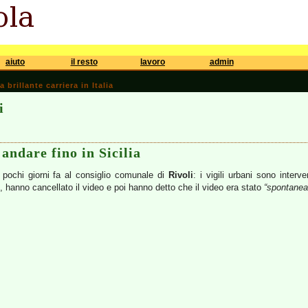
aiuto
il resto
lavoro
admin
brillante carriera in Italia
i
andare fino in Sicilia
pochi giorni fa al consiglio comunale di
Rivoli
: i vigili urbani sono inter
), hanno cancellato il video e poi hanno detto che il video era stato
“spontanea