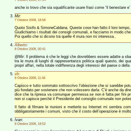
anche io trovo che sia squalificante usare frasi come “il benestare e
Mir
:
7 Ottobre 2008, 18:58
Quoto Sisifo & SimoneCaldana. Queste cose han fatto il loro tempo, e
Giudichiamo i risultati dei consigli comunali, e facciamo in modo che c
Poi quello che si dicono tra quelle 4 mura non mi interessa..
Alberto
:
8 Ottobre 2008, 00:41
@Mir: Il problema è che le leggi che dovrebbero essere adatte a sbatt
tra le mura di luoghi di rappresentanza politica quali questo, dei qua
propri affari, nella totale indifferenza degli interessi del paese o d
vb
:
8 Ottobre 2008, 11:46
Capisco e tutto sommato sottoscrivo l’obiezione che si sarebbe pot
più fondato per sostenere che non volessero darla. C’è anche da dire
dice che la ripresa va comunque permessa se non è fatta per fini priva
non si capisce perché il Presidente del consiglio comunale non pot
Il fatto di filmare le riunioni e metterle su Internet mi sembra co
obbligatoriamente i comuni, visto che il costo dell’operazione è mol
Ivan
:
8 Ottobre 2008, 18:52