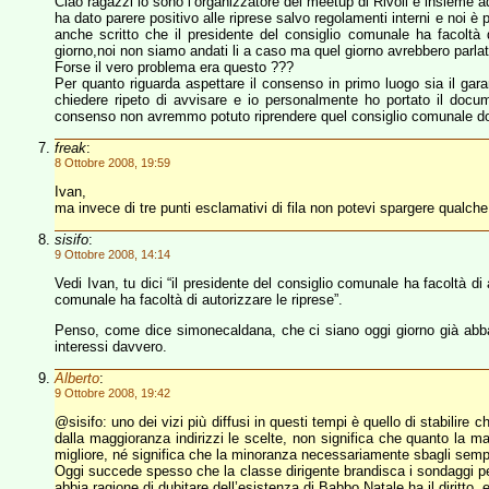
Ciao ragazzi io sono l’organizzatore del meetup di Rivoli e insieme ad
ha dato parere positivo alle riprese salvo regolamenti interni e noi è 
anche scritto che il presidente del consiglio comunale ha facoltà d
giorno,noi non siamo andati li a caso ma quel giorno avrebbero parlato
Forse il vero problema era questo ???
Per quanto riguarda aspettare il consenso in primo luogo sia il gara
chiedere ripeto di avvisare e io personalmente ho portato il doc
consenso non avremmo potuto riprendere quel consiglio comunale dove 
freak
:
8 Ottobre 2008, 19:59
Ivan,
ma invece di tre punti esclamativi di fila non potevi spargere qualche
sisifo
:
9 Ottobre 2008, 14:14
Vedi Ivan, tu dici “il presidente del consiglio comunale ha facoltà di 
comunale ha facoltà di autorizzare le riprese”.
Penso, come dice simonecaldana, che ci siano oggi giorno già abba
interessi davvero.
Alberto
:
9 Ottobre 2008, 19:42
@sisifo: uno dei vizi più diffusi in questi tempi è quello di stabilir
dalla maggioranza indirizzi le scelte, non significa che quanto la
migliore, né significa che la minoranza necessariamente sbagli sempr
Oggi succede spesso che la classe dirigente brandisca i sondaggi pe
abbia ragione di dubitare dell’esistenza di Babbo Natale ha il diritto, 