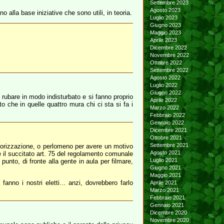
Settembre 2023
Agosto 2023
alla base iniziative che sono utili, in teoria.
Luglio 2023
Giugno 2023
Maggio 2023
Aprile 2023
Dicembre 2022
Novembre 2022
Ottobre 2022
Settembre 2022
Agosto 2022
Luglio 2022
Giugno 2022
 rubare in modo indisturbato e si fanno proprio
Aprile 2022
o che in quelle quattro mura chi ci sta si fa i
Marzo 2022
Febbraio 2022
Gennaio 2022
Dicembre 2021
Ottobre 2021
Settembre 2021
torizzazione, o perlomeno per avere un motivo
Agosto 2021
 il succitato art. 75 del regolamento comunale
Luglio 2021
unto, di fronte alla gente in aula per filmare,
Giugno 2021
Maggio 2021
fanno i nostri eletti… anzi, dovrebbero farlo
Aprile 2021
Marzo 2021
Febbraio 2021
Gennaio 2021
Dicembre 2020
Novembre 2020