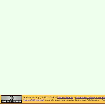
Questo sito è (C) 1995-2026 di
Vittorio Bertola
-
Informativa privacy e cooki
Alcuni diritti riservati
secondo la licenza Creative Commons Attribuzione - No