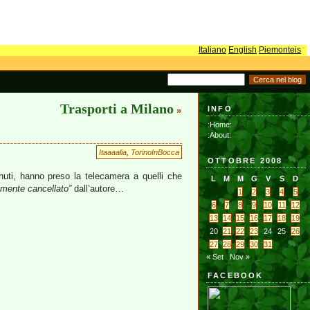
Italiano
English
Piemonteis
Trasporti a Milano
INFO
»
:Home:
:About:
Itaaaalia
,
TorinoInBocca
OTTOBRE 2008
venuti, hanno preso la telecamera a quelli che
L
M
M
G
V
S
D
mente cancellato”
dall’autore…
1
2
3
4
5
6
7
8
9
10
11
12
13
14
15
16
17
18
19
20
21
22
23
24
25
26
27
28
29
30
31
« Set
Nov »
FACEBOOK