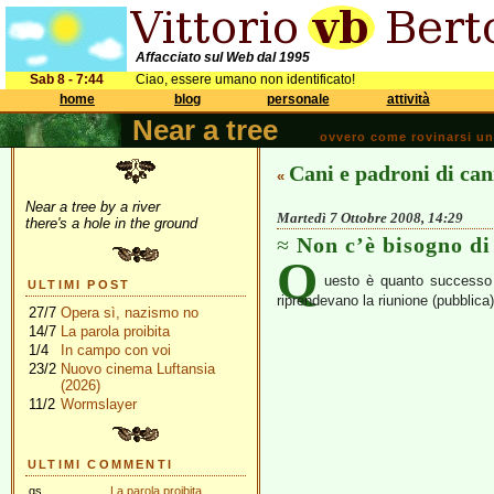
Affacciato sul Web dal 1995
Sab 8 - 7:44
Ciao, essere umano non identificato!
home
blog
personale
attività
Near a tree
ovvero come rovinarsi una 
Cani e padroni di can
«
Near a tree by a river
Martedì 7 Ottobre 2008, 14:29
there's a hole in the ground
Non c’è bisogno di 
Q
uesto è quanto successo 
ULTIMI POST
riprendevano la riunione (pubblica
27/7
Opera sì, nazismo no
14/7
La parola proibita
1/4
In campo con voi
23/2
Nuovo cinema Luftansia
(2026)
11/2
Wormslayer
ULTIMI COMMENTI
gs
La parola proibita