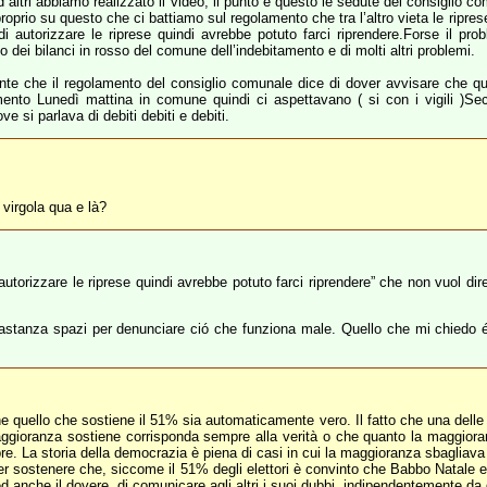
 altri abbiamo realizzato il video, il punto è questo le sedute del consiglio c
proprio su questo che ci battiamo sul regolamento che tra l’altro vieta le ripres
i autorizzare le riprese quindi avrebbe potuto farci riprendere.Forse il pro
 dei bilanci in rosso del comune dell’indebitamento e di molti altri problemi.
nte che il regolamento del consiglio comunale dice di dover avvisare che que
umento Lunedì mattina in comune quindi ci aspettavano ( si con i vigili )
si parlava di debiti debiti e debiti.
 virgola qua e là?
autorizzare le riprese quindi avrebbe potuto farci riprendere” che non vuol dire
stanza spazi per denunciare ció che funziona male. Quello che mi chiedo é 
e che quello che sostiene il 51% sia automaticamente vero. Il fatto che una dell
 maggioranza sostiene corrisponda sempre alla verità o che quanto la maggior
e. La storia della democrazia è piena di casi in cui la maggioranza sbagliav
r sostenere che, siccome il 51% degli elettori è convinto che Babbo Natale e
ed anche il dovere, di comunicare agli altri i suoi dubbi, indipendentemente da q