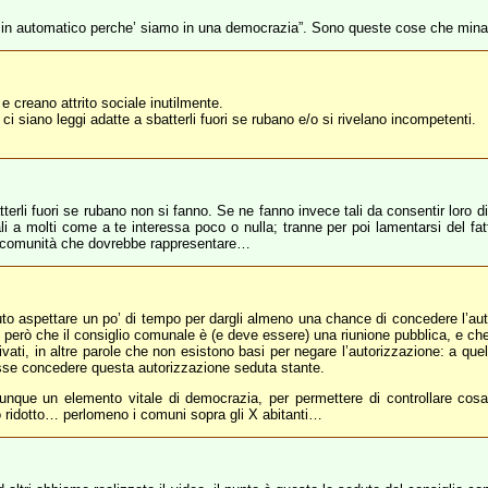
’ in automatico perche’ siamo in una democrazia”. Sono queste cose che minano 
 creano attrito sociale inutilmente.
i siano leggi adatte a sbatterli fuori se rubano e/o si rivelano incompetenti.
erli fuori se rubano non si fanno. Se ne fanno invece tali da consentir loro di
li a molti come a te interessa poco o nulla; tranne per poi lamentarsi del fatt
ella comunità che dovrebbe rappresentare…
uto aspettare un po’ di tempo per dargli almeno una chance di concedere l’au
 però che il consiglio comunale è (e deve essere) una riunione pubblica, e che
ti, in altre parole che non esistono basi per negare l’autorizzazione: a quel p
esse concedere questa autorizzazione seduta stante.
munque un elemento vitale di democrazia, per permettere di controllare cosa 
to ridotto… perlomeno i comuni sopra gli X abitanti…