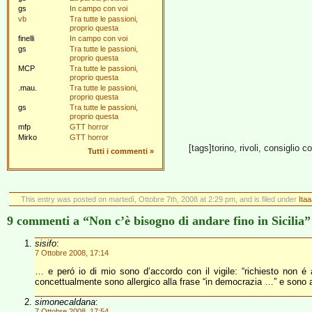
gs
In campo con voi
vb
Tra tutte le passioni,
proprio questa
finelli
In campo con voi
gs
Tra tutte le passioni,
proprio questa
MCP
Tra tutte le passioni,
proprio questa
.mau.
Tra tutte le passioni,
proprio questa
gs
Tra tutte le passioni,
proprio questa
mfp
GTT horror
Mirko
GTT horror
[tags]torino, rivoli, consiglio c
Tutti i commenti
»
This entry was posted on martedì, Ottobre 7th, 2008 at 2:29 pm, and is filed under
Itaa
9 commenti a “Non c’è bisogno di andare fino in Sicilia”
sisifo
:
7 Ottobre 2008, 17:14
… e peró io di mio sono d’accordo con il vigile: “richiesto non é 
concettualmente sono allergico alla frase “in democrazia …” e sono a
simonecaldana
:
7 Ottobre 2008, 17:54