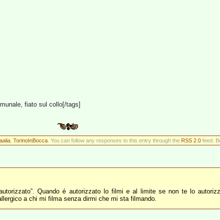
omunale, fiato sul collo[/tags]
aalia
,
TorinoInBocca
. You can follow any responses to this entry through the
RSS 2.0
feed. B
autorizzato”. Quando é autorizzato lo filmi e al limite se non te lo autori
llergico a chi mi filma senza dirmi che mi sta filmando.