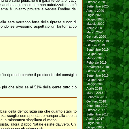
omunale sono publiche e il garante della privacy
Ottobre 2020
e anche ai giornalisti se non autorizzati ma c’è
Settembre 2020
blema è un’altro provate a vedere l’ordine del
Agosto 2020
Luglio 2020
Giugno 2020
lla sera verranno fatte delle riprese e non di
Maggio 2020
Secondo se avessimo aspettato un fantomatico
Aprile 2020
Marzo 2020
Gennaio 2020
Novembre 2019
Ottobre 2019
Settembre 2019
Giugno 2019
Maggio 2019
Febbraio 2019
Novembre 2018
Ottobre 2018
 “io riprendo perché il presidente del consiglio
Settembre 2018
Giugno 2018
Maggio 2018
piú che altro se al 51% della gente tutto ció
Aprile 2018
Marzo 2018
Febbraio 2018
Gennaio 2018
Dicembre 2017
Ottobre 2017
e basi della democrazia sia che quanto stabilito
Settembre 2017
anza sceglie corrisponda comunque alla scelta
Agosto 2017
a e la minoranza sbagliava di meno.
Luglio 2017
sista, allora Babbo Natale esiste davvero. Chi
Giugno 2017
uanti siano gli interessati.