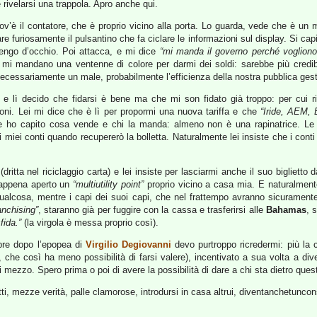
rivelarsi una trappola. Apro anche qui.
ov’è il contatore, che è proprio vicino alla porta. Lo guarda, vede che è un
re furiosamente il pulsantino che fa ciclare le informazioni sul display. Si ca
tengo d’occhio. Poi attacca, e mi dice
“mi manda il governo perché vogliono a
 mi mandano una ventenne di colore per darmi dei soldi: sarebbe più credib
cessariamente un male, probabilmente l’efficienza della nostra pubblica ges
 e lì decido che fidarsi è bene ma che mi son fidato già troppo: per cui r
oni. Lei mi dice che è lì per propormi una nuova tariffa e che
“Iride, AEM, 
te ho capito cosa vende e chi la manda: almeno non è una rapinatrice. Le 
 i miei conti quando recupererò la bolletta. Naturalmente lei insiste che i cont
(dritta nel riciclaggio carta) e lei insiste per lasciarmi anche il suo bigliett
appena aperto un
“multiutility point”
proprio vicino a casa mia. E naturalment
alcosa, mentre i capi dei suoi capi, che nel frattempo avranno sicuramente s
ranchising”
, staranno già per fuggire con la cassa e trasferirsi alle
Bahamas
, 
fida.”
(la virgola è messa proprio così).
mpre dopo l’epopea di
Virgilio Degiovanni
devo purtroppo ricredermi: più la cr
, che così ha meno possibilità di farsi valere), incentivato a sua volta a di
i mezzo. Spero prima o poi di avere la possibilità di dare a chi sta dietro quest
ratti, mezze verità, palle clamorose, introdursi in casa altrui, diventanchetunc