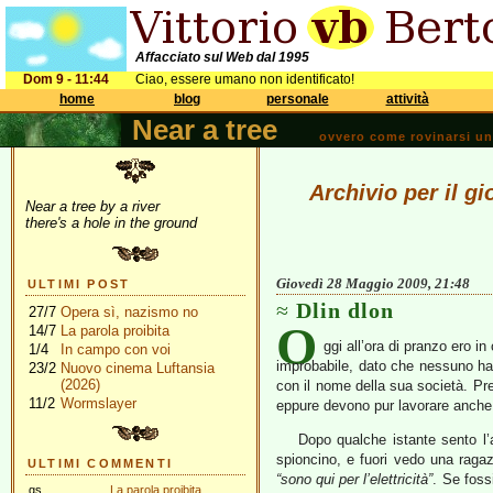
Affacciato sul Web dal 1995
Dom 9 - 11:44
Ciao, essere umano non identificato!
home
blog
personale
attività
Near a tree
ovvero come rovinarsi una 
Archivio per il g
Near a tree by a river
there's a hole in the ground
Giovedì 28 Maggio 2009, 21:48
ULTIMI POST
Dlin dlon
27/7
Opera sì, nazismo no
O
14/7
La parola proibita
ggi all’ora di pranzo ero 
1/4
In campo con voi
improbabile, dato che nessuno ha a
23/2
Nuovo cinema Luftansia
(2026)
con il nome della sua società. Pr
11/2
Wormslayer
eppure devono pur lavorare anche 
Dopo qualche istante sento l’
spioncino, e fuori vedo una raga
ULTIMI COMMENTI
“sono qui per l’elettricità”
. Se foss
gs
La parola proibita