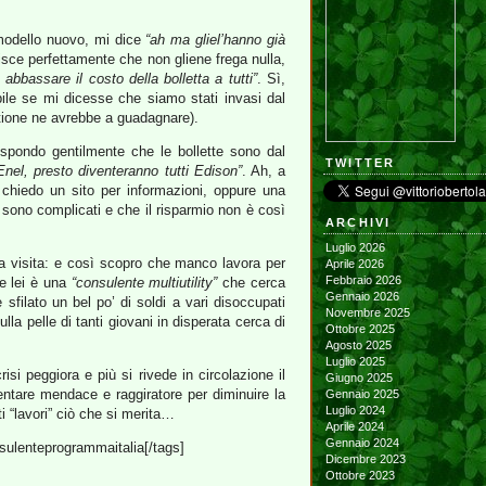
 modello nuovo, mi dice
“ah ma gliel’hanno già
pisce perfettamente che non gliene frega nulla,
bbassare il costo della bolletta a tutti”
. Sì,
ile se mi dicesse che siamo stati invasi dal
tione ne avrebbe a guadagnare).
ispondo gentilmente che le bollette sono dal
TWITTER
Enel, presto diventeranno tutti Edison”
. Ah, a
chiedo un sito per informazioni, oppure una
i sono complicati e che il risparmio non è così
ARCHIVI
Luglio 2026
o da visita: e così scopro che manco lavora per
Aprile 2026
Febbraio 2026
e lei è una
“consulente multiutility”
che cerca
Gennaio 2026
filato un bel po’ di soldi a vari disoccupati
Novembre 2025
sulla pelle di tanti giovani in disperata cerca di
Ottobre 2025
Agosto 2025
Luglio 2025
isi peggiora e più si rivede in circolazione il
Giugno 2025
ventare mendace e raggiratore per diminuire la
Gennaio 2025
Luglio 2024
i “lavori” ciò che si merita…
Aprile 2024
Gennaio 2024
onsulenteprogrammaitalia[/tags]
Dicembre 2023
Ottobre 2023