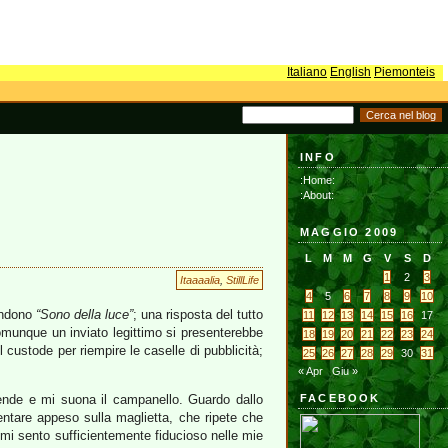
Italiano
English
Piemonteis
INFO
:Home:
:About:
MAGGIO 2009
L
M
M
G
V
S
D
1
2
3
Itaaaalia
,
StillLife
4
5
6
7
8
9
10
pondono
“Sono della luce”
; una risposta del tutto
11
12
13
14
15
16
17
omunque un inviato legittimo si presenterebbe
18
19
20
21
22
23
24
custode per riempire le caselle di pubblicità;
25
26
27
28
29
30
31
« Apr
Giu »
cende e mi suona il campanello. Guardo dallo
FACEBOOK
entare appeso sulla maglietta, che ripete che
 mi sento sufficientemente fiducioso nelle mie