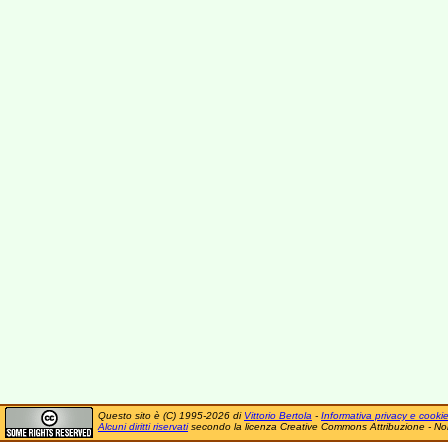
Questo sito è (C) 1995-2026 di
Vittorio Bertola
-
Informativa privacy e cooki
Alcuni diritti riservati
secondo la licenza Creative Commons Attribuzione - No