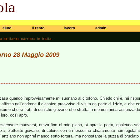
aiuto
il resto
lavoro
admin
brillante carriera in Italia
iorno 28 Maggio 2009
in casa quando improvvisamente mi suonano al citofono. Chiedo chi è, mi ris
ffisso nell’androne il classico preavviso di visita da parte di
Iride
, e che c
esumo che si tratti di qualche giovane che sfrutta la momentanea assenza del 
loro, così apro.
ascensore muoversi; arriva fino al mio piano, si apre la porta, qualcuno s
zza, piuttosto giovane, di colore, con un tesserino chiaramente non-regolam
i anziano non aprirei manco sotto tortura, ma nonostante la puzza di bruciato