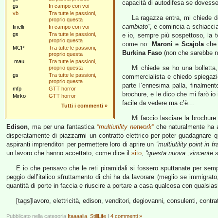
capacità di autodifesa se dovesse 
gs
In campo con voi
vb
Tra tutte le passioni,
La ragazza entra, mi chiede d
proprio questa
cambiato”
, e comincia a schiaccia
finelli
In campo con voi
gs
Tra tutte le passioni,
e io, sempre più sospettoso, la 
proprio questa
come no:
Maroni
e
Scajola
che
MCP
Tra tutte le passioni,
Burkina Faso
(non che sarebbe ne
proprio questa
.mau.
Tra tutte le passioni,
Mi chiede se ho una bolletta,
proprio questa
gs
Tra tutte le passioni,
commercialista e chiedo spiegazi
proprio questa
parte l’ennesima palla, finalmen
mfp
GTT horror
brochure, e le dico che mi farò io
Mirko
GTT horror
facile da vedere ma c’è…
Tutti i commenti
»
Mi faccio lasciare la brochure 
Edison
, ma per una fantastica
“multiutility network”
che naturalmente ha 
disperatamente di piazzarmi un contratto elettrico per poter guadagnare qu
aspiranti imprenditori per permettere loro di aprire un
“multiutility point in f
un lavoro che hanno accettato, come dice il
sito
,
“questa nuova ,vincente s
E io che pensavo che le reti piramidali si fossero sputtanate per se
peggio dell’italico sfruttamento di chi ha da lavorare (meglio se immigrato
quantità di porte in faccia e riuscire a portare a casa qualcosa con qualsias
[tags]lavoro, elettricità, edison, venditori, degiovanni, consulenti, cont
Pubblicato nella categoria
Itaaaalia
,
StillLife
|
4 commenti »