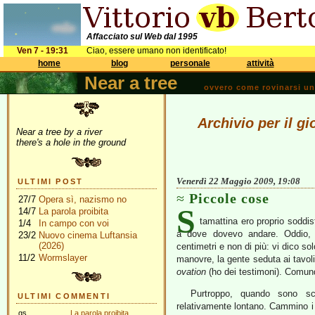
Affacciato sul Web dal 1995
Ven 7 - 19:31
Ciao, essere umano non identificato!
home
blog
personale
attività
Near a tree
ovvero come rovinarsi una 
Archivio per il g
Near a tree by a river
there's a hole in the ground
Venerdì 22 Maggio 2009, 19:08
ULTIMI POST
Piccole cose
27/7
Opera sì, nazismo no
S
14/7
La parola proibita
tamattina ero proprio soddisf
1/4
In campo con voi
a dove dovevo andare. Oddio, e
23/2
Nuovo cinema Luftansia
(2026)
centimetri e non di più: vi dico 
11/2
Wormslayer
manovre, la gente seduta ai tavolin
ovation
(ho dei testimoni). Comunq
Purtroppo, quando sono sc
ULTIMI COMMENTI
relativamente lontano. Cammino i m
gs
La parola proibita