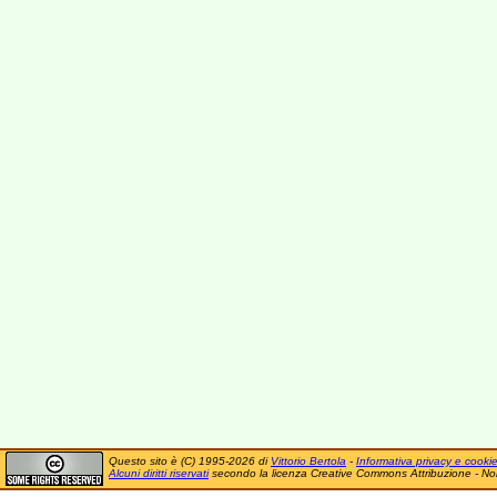
Questo sito è (C) 1995-2026 di
Vittorio Bertola
-
Informativa privacy e cooki
Alcuni diritti riservati
secondo la licenza Creative Commons Attribuzione - No