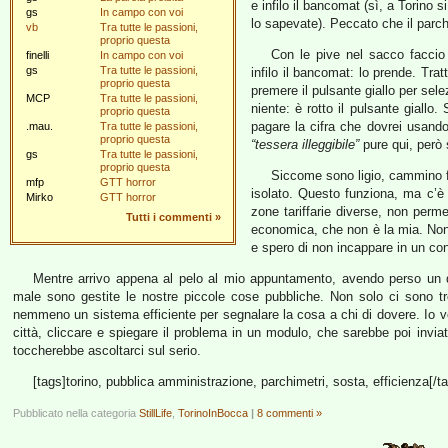
e infilo il bancomat (sì, a Torino
gs
In campo con voi
lo sapevate). Peccato che il parc
vb
Tra tutte le passioni,
proprio questa
Con le pive nel sacco faccio 
finelli
In campo con voi
gs
Tra tutte le passioni,
infilo il bancomat: lo prende. Tra
proprio questa
premere il pulsante giallo per sele
MCP
Tra tutte le passioni,
niente: è rotto il pulsante giall
proprio questa
pagare la cifra che dovrei usando 
.mau.
Tra tutte le passioni,
proprio questa
“tessera illeggibile”
pure qui, però 
gs
Tra tutte le passioni,
proprio questa
Siccome sono ligio, cammino fi
mfp
GTT horror
isolato. Questo funziona, ma c’è
Mirko
GTT horror
zone tariffarie diverse, non permet
Tutti i commenti
»
economica, che non è la mia. Non c
e spero di non incappare in un co
Mentre arrivo appena al pelo al mio appuntamento, avendo perso un q
male sono gestite le nostre piccole cose pubbliche. Non solo ci sono tre
nemmeno un sistema efficiente per segnalare la cosa a chi di dovere. Io v
città, cliccare e spiegare il problema in un modulo, che sarebbe poi invi
toccherebbe ascoltarci sul serio.
[tags]torino, pubblica amministrazione, parchimetri, sosta, efficienza[/t
Pubblicato nella categoria
StillLife
,
TorinoInBocca
|
8 commenti »