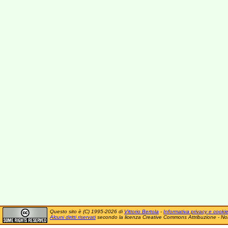
Questo sito è (C) 1995-2026 di
Vittorio Bertola
-
Informativa privacy e cooki
Alcuni diritti riservati
secondo la licenza Creative Commons Attribuzione - No