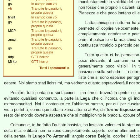
manifestamente la validità del no
gs
In campo con voi
non fosse che proprio lì davanti c
vb
Tra tutte le passioni,
proprio questa
Pianezza e che poco lontano gli ex
finelli
In campo con voi
gs
Tra tutte le passioni,
L’attacchinaggio notturno ha al
proprio questa
permette di coprire velocemente 
MCP
Tra tutte le passioni,
completamente ortodosse e parch
proprio questa
premi il pulsante e la macchina 
.mau.
Tra tutte le passioni,
proprio questa
costituisca intralcio o pericolo per i
gs
Tra tutte le passioni,
proprio questa
Tutto questo ci ha permesso d
mfp
GTT horror
poco rilevante; il comune ha ris
Mirko
GTT horror
generalmente poco visibili. In t
Tutti i commenti
»
posizione sulla scheda – il nostr
liste che si sono espanse per ogni
genere. Noi siamo stati ligissimi, ma vedremo quanto sopravviverà il nostro
Peraltro, tutti puntano o sui faccioni – ma che ci troverà la gente, nel 
evitando qualsiasi contenuto, a parte la
Lega
che ci ricorda che gli indi
extracomunitari. Noi il contenuto ce l’abbiamo messo, per cui per riuscir
vista perfetta; comunque tutta la zona attorno al
Po
, da
Torino Esposizio
resto del mondo dovrete aspettare che si moltiplichino le braccia, oppure o
Comunque, io ho fatto l’autista basista; ho lasciato volentieri la stesu
della mia, e difatti non ne sono completamente coperto, come altrimenti
della serata, in
Lungo Po Antonelli
angolo
corso Belgio
, coprire il fac