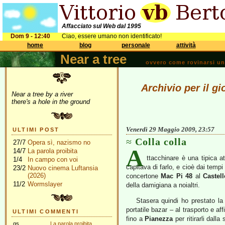
Affacciato sul Web dal 1995
Dom 9 - 12:40
Ciao, essere umano non identificato!
home
blog
personale
attività
Near a tree
ovvero come rovinarsi una 
Archivio per il g
Near a tree by a river
there's a hole in the ground
Venerdì 29 Maggio 2009, 23:57
ULTIMI POST
Colla colla
27/7
Opera sì, nazismo no
A
14/7
La parola proibita
ttacchinare è una tipica at
1/4
In campo con voi
capitava di farlo, e cioè dai tempi
23/2
Nuovo cinema Luftansia
(2026)
concertone
Mac Pi 48
al
Castell
11/2
Wormslayer
della damigiana a noialtri.
Stasera quindi ho prestato l
portatile bazar – al trasporto e af
ULTIMI COMMENTI
fino a
Pianezza
per ritirarli dal
gs
La parola proibita