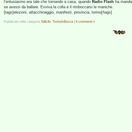
l’entusiasmo era tale che tornando a casa, quando
Radio Flash
ha mand
se avessi da ballare. Evviva la colla e il rimboccarsi le maniche.
[tags]elezioni, attacchinaggio, manifesti, provincia, torino[/tags]
Pubblicato nella categoria
StillLife
,
TorinoInBocca
|
6 commenti »