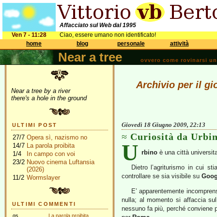
Affacciato sul Web dal 1995
Ven 7 - 11:28
Ciao, essere umano non identificato!
home
blog
personale
attività
Near a tree
ovvero come rovinarsi una 
Archivio per il g
Near a tree by a river
there's a hole in the ground
Giovedì 18 Giugno 2009, 22:13
ULTIMI POST
Curiosità da Urbi
27/7
Opera sì, nazismo no
U
14/7
La parola proibita
rbino
è una città universita
1/4
In campo con voi
23/2
Nuovo cinema Luftansia
Dietro l’agriturismo in cui s
(2026)
controllare se sia visibile su
Goog
11/2
Wormslayer
E’ apparentemente incomprensi
nulla; al momento si affaccia sul
ULTIMI COMMENTI
nessuno fa più, perché conviene piu
gs
La parola proibita