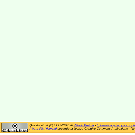
Questo sito è (C) 1995-2026 di
Vittorio Bertola
-
Informativa privacy e cooki
Alcuni diritti riservati
secondo la licenza Creative Commons Attribuzione - No