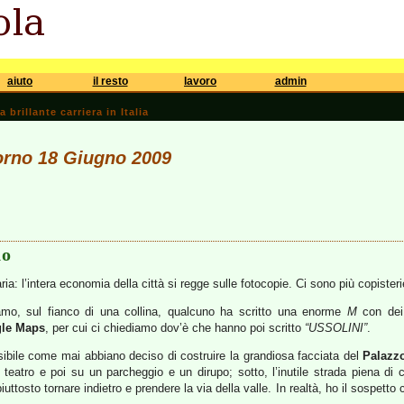
aiuto
il resto
lavoro
admin
brillante carriera in Italia
iorno 18 Giugno 2009
no
ria: l’intera economia della città si regge sulle fotocopie. Ci sono più copisterie
tiamo, sul fianco di una collina, qualcuno ha scritto una enorme
M
con dei 
le Maps
, per cui ci chiediamo dov’è che hanno poi scritto
“USSOLINI”
.
bile come mai abbiano deciso di costruire la grandiosa facciata del
Palazz
 teatro e poi su un parcheggio e un dirupo; sotto, l’inutile strada piena d
ttosto tornare indietro e prendere la via della valle. In realtà, ho il sospetto c