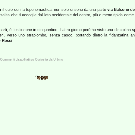
per il culo con la toponomastica: non solo ci sono da una parte
via Balcone del
 salita che ti accoglie dal lato occidentale del centro, più o meno ripida come 
arti, è l’esibizione in cinquantino. L’altro giorno però ho visto una disciplina 
beri, verso uno strapiombo, senza casco, portando dietro la fidanzatina a
o Rossi
!
Commenti disabilitati
su Curiosità da Urbino