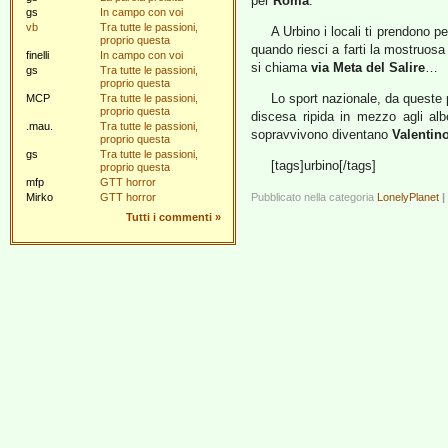
per
Roma
.
gs
In campo con voi
vb
Tra tutte le passioni,
A Urbino i locali ti prendono 
proprio questa
quando riesci a farti la mostruosa
finelli
In campo con voi
si chiama
via Meta del Salire
…
gs
Tra tutte le passioni,
proprio questa
Lo sport nazionale, da queste p
MCP
Tra tutte le passioni,
proprio questa
discesa ripida in mezzo agli al
.mau.
Tra tutte le passioni,
sopravvivono diventano
Valentin
proprio questa
gs
Tra tutte le passioni,
[tags]urbino[/tags]
proprio questa
mfp
GTT horror
Mirko
GTT horror
Pubblicato nella categoria
LonelyPlanet
|
Tutti i commenti
»