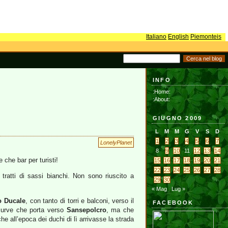
Italiano
English
Piemonteis
INFO
:Home:
:About:
GIUGNO 2009
L
M
M
G
V
S
D
1
2
3
4
5
6
7
LonelyPlanet
8
9
10
11
12
13
14
 che bar per turisti!
15
16
17
18
19
20
21
22
23
24
25
26
27
28
tratti di sassi bianchi. Non sono riuscito a
29
30
« Mag
Lug »
o Ducale
, con tanto di torri e balconi, verso il
FACEBOOK
i curve che porta verso
Sansepolcro
, ma che
he all’epoca dei duchi di lì arrivasse la strada